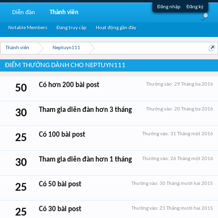
Đăng nhập
Đăng ký
Diễn đàn
Thành viên
Notable Members
Đang truy cập
Hoạt động gần đây
Thành viên
Neptuyn111
ĐIỂM THƯỞNG DÀNH CHO NEPTUYN111
Có hơn 200 bài post
Thưởng vào:
29 Tháng ba 2016
50
Tham gia diễn đàn hơn 3 tháng
Thưởng vào:
20 Tháng ba 2016
30
Có 100 bài post
Thưởng vào:
31 Tháng một 2016
25
Tham gia diễn đàn hơn 1 tháng
Thưởng vào:
26 Tháng một 2016
30
Có 50 bài post
Thưởng vào:
30 Tháng mười hai 2015
25
Có 30 bài post
Thưởng vào:
21 Tháng mười hai 2015
25