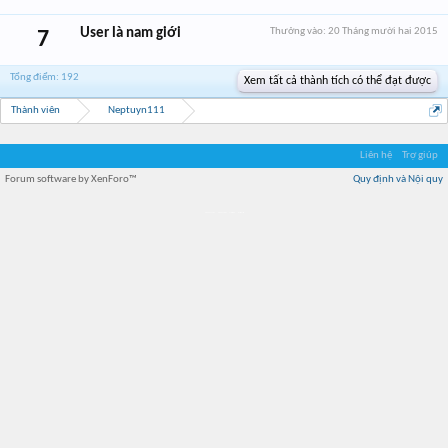
User là nam giới
Thưởng vào:
20 Tháng mười hai 2015
7
Tổng điểm: 192
Xem tất cả thành tích có thể đạt được
Thành viên
Neptuyn111
Liên hệ
Trợ giúp
Forum software by XenForo™
Quy định và Nội quy
Địa điểm món ngon
Địa điểm nhà hàng
Quán cafe kem
Trung tâm mua sắm