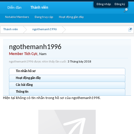
Đăng nhập
Đăng ký
Diễn đàn
Thành viên
Notable Members
Đang truy cập
Hoạt động gần đây
Thành viên
ngothemanh1996
ngothemanh1996
Member Tích Cực
, Nam
ngothemanh1996 được nhìn thấy lần cuối:
3 Tháng bảy 2018
Tin nhắn hồ sơ
Hoạt động gần đây
Các bài đăng
Thông tin
Hiện tại không có tin nhắn trong hồ sơ của ngothemanh1996.