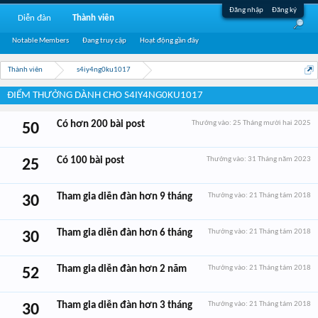
Đăng nhập
Đăng ký
Diễn đàn
Thành viên
Notable Members
Đang truy cập
Hoạt động gần đây
Thành viên
s4iy4ng0ku1017
ĐIỂM THƯỞNG DÀNH CHO S4IY4NG0KU1017
Có hơn 200 bài post
Thưởng vào:
25 Tháng mười hai 2025
50
Có 100 bài post
Thưởng vào:
31 Tháng năm 2023
25
Tham gia diễn đàn hơn 9 tháng
Thưởng vào:
21 Tháng tám 2018
30
Tham gia diễn đàn hơn 6 tháng
Thưởng vào:
21 Tháng tám 2018
30
Tham gia diễn đàn hơn 2 năm
Thưởng vào:
21 Tháng tám 2018
52
Tham gia diễn đàn hơn 3 tháng
Thưởng vào:
21 Tháng tám 2018
30