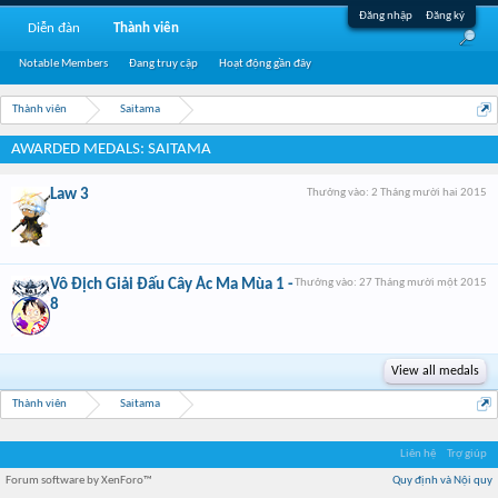
Đăng nhập
Đăng ký
Diễn đàn
Thành viên
Notable Members
Đang truy cập
Hoạt động gần đây
Thành viên
Saitama
AWARDED MEDALS: SAITAMA
Law 3
Thưởng vào:
2 Tháng mười hai 2015
Vô Địch Giải Đấu Cây Ác Ma Mùa 1 -
Thưởng vào:
27 Tháng mười một 2015
8
View all medals
Thành viên
Saitama
Liên hệ
Trợ giúp
Forum software by XenForo™
Quy định và Nội quy