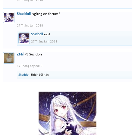
30 Tháng tám 2018
Shaddoll
Ngừng on forum !
27 Tháng tám 2018
Shaddoll
xạo l
27 Tháng tám 2018
Zeal
<3 Séc đôn
17 Tháng bảy 2018
Shaddoll
thích bài này.