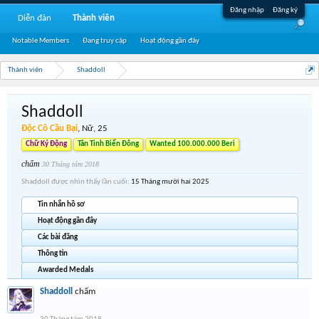
Đăng nhập
Đăng ký
Diễn đàn
Thành viên
Notable Members
Đang truy cập
Hoạt động gần đây
Thành viên
Shaddoll
Shaddoll
Độc Cô Cầu Bại
, Nữ, 25
Chữ Ký Động
Tân Tinh Biển Đông
Wanted 100.000.000 Beri
chấm
30 Tháng tám 2018
Shaddoll được nhìn thấy lần cuối:
15 Tháng mười hai 2025
Tin nhắn hồ sơ
Hoạt động gần đây
Các bài đăng
Thông tin
Awarded Medals
Shaddoll
chấm