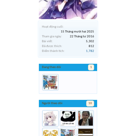
Hoạt động cuối:
15 Tháng mười hai 2025
Tham gia ngày:
22 Tháng tư 2016
Bài viết:
5,302
Đã được thích:
812
Điểm thành tích:
1,782
Đang theo dõi
1
Người theo dõi
10