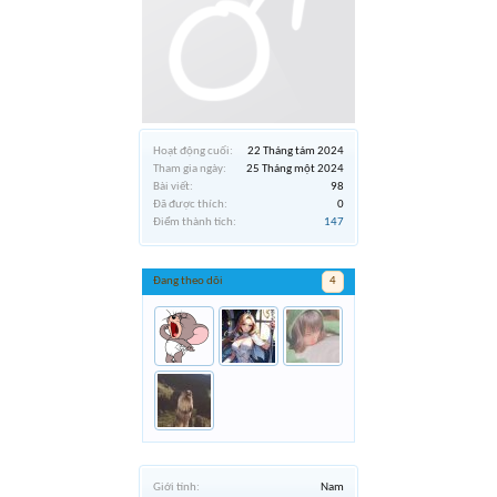
Hoạt động cuối:
22 Tháng tám 2024
Tham gia ngày:
25 Tháng một 2024
Bài viết:
98
Đã được thích:
0
Điểm thành tích:
147
Đang theo dõi
4
Giới tính:
Nam