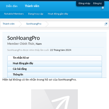
Đăng nhập
Đăng ký
Diễn đàn
Thành viên
Notable Members
Đang truy cập
Hoạt động gần đây
Thành viên
SonHoangPro
SonHoangPro
Member Chính Thức
, Nam
SonHoangPro được nhìn thấy lần cuối:
22 Tháng tám 2024
Tin nhắn hồ sơ
Hoạt động gần đây
Các bài đăng
Thông tin
Hiện tại không có tin nhắn trong hồ sơ của SonHoangPro.