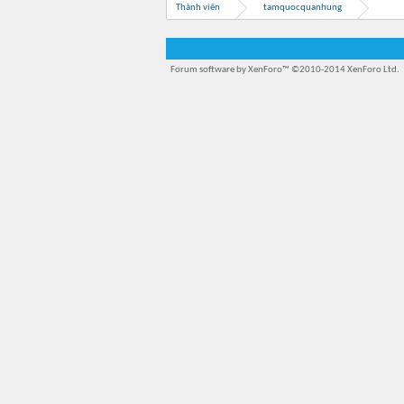
Thành viên
tamquocquanhung
Forum software by XenForo™
©2010-2014 XenForo Ltd.