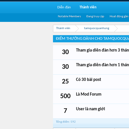
Diễn đàn
Thành viên
Notable Members
Đang truy cập
Hoạt động gần
Thành viên
tamquocquanhung
ĐIỂM THƯỞNG DÀNH CHO TAMQUOCQ
Tham gia diễn đàn hơn 3 thá
30
Tham gia diễn đàn hơn 1 thá
30
Có 30 bài post
25
Là Mod Forum
500
User là nam giới
7
Tổng điểm: 592