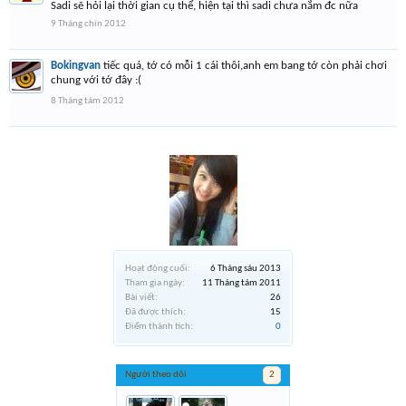
Sadi sẽ hỏi lại thời gian cụ thể, hiện tại thì sadi chưa nắm đc nữa
9 Tháng chín 2012
Bokingvan
tiếc quá, tớ có mỗi 1 cái thôi,anh em bang tớ còn phải chơi
chung với tớ đây :(
8 Tháng tám 2012
Hoạt động cuối:
6 Tháng sáu 2013
Tham gia ngày:
11 Tháng tám 2011
Bài viết:
26
Đã được thích:
15
Điểm thành tích:
0
Người theo dõi
2