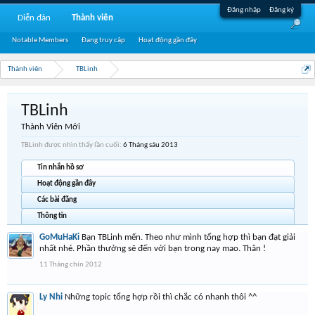
Đăng nhập
Đăng ký
Diễn đàn
Thành viên
Notable Members
Đang truy cập
Hoạt động gần đây
Thành viên
TBLinh
TBLinh
Thành Viên Mới
TBLinh được nhìn thấy lần cuối:
6 Tháng sáu 2013
Tin nhắn hồ sơ
Hoạt động gần đây
Các bài đăng
Thông tin
GoMuHaKi
Bạn TBLinh mến. Theo như mình tổng hợp thì bạn đạt giải
nhất nhé. Phần thưởng sẽ đến với bạn trong nay mao. Thân !
11 Tháng chín 2012
Ly Nhi
Những topic tổng hợp rồi thì chắc có nhanh thôi ^^