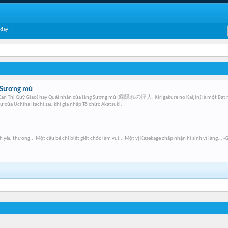
 đây
g Sương mù
n Thị Quỷ Giao) hay Quái nhân của làng Sương mù (霧隠れの怪人, Kirigakure no Kaijin) là một Bạt nh
 của Uchiha Itachi sau khi gia nhập Tổ chức Akatsuki.
yêu thương... Một cậu bé chỉ biết giết chóc làm vui... Một vị Kazekage chấp nhận hi sinh vì làng... -