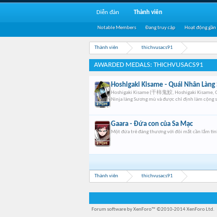
Diễn đàn
Thành viên
Notable Members
Đang truy cập
Hoạt động gần
Thành viên
thichvusacs91
AWARDED MEDALS: THICHVUSACS91
Hoshigaki Kisame - Quái Nhân Làn
Hoshigaki Kisame (干柿鬼鮫, Hoshigaki Kisame, Ca
Ninja làng Sương mù và được chỉ định làm cộng sự
Gaara - Đứa con của Sa Mạc
Một đứa trẻ đáng thương với đôi mắt cần lắm tình 
Thành viên
thichvusacs91
Forum software by XenForo™
©2010-2014 XenForo Ltd.