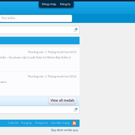
Đăng nhập
Đăng ký
Thưởng vào:
1 Tháng mười hai 2016
ẫn – tội phạm cấp S xuất thân từ Nhóm Bảy Kiếm sĩ
Thưởng vào:
1 Tháng mười hai 2016
Gaara-
View all medals
Liên hệ
Trợ giúp
Trang chủ
Lên đầu trang
Quy định và Nội quy