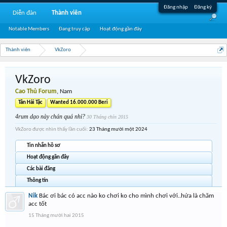
Đăng nhập
Đăng ký
Diễn đàn
Thành viên
Notable Members
Đang truy cập
Hoạt động gần đây
Thành viên
VkZoro
VkZoro
Cao Thủ Forum
, Nam
Tân Hải Tặc
Wanted 16.000.000 Beri
4rum dạo này chán quá nhỉ?
30 Tháng chín 2015
VkZoro được nhìn thấy lần cuối:
23 Tháng mười một 2024
Tin nhắn hồ sơ
Hoạt động gần đây
Các bài đăng
Thông tin
Nik
Bác ơi bác có acc nào ko chơi ko cho mình chơi với..hứa là chăm
acc tốt
15 Tháng mười hai 2015