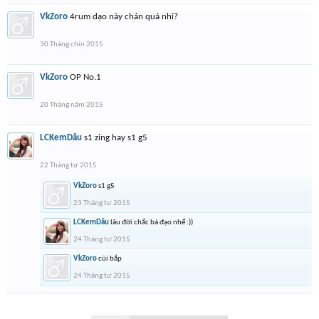
VkZoro
4rum dạo này chán quá nhỉ?
30 Tháng chín 2015
VkZoro
OP No.1
20 Tháng năm 2015
LCKemDâu
s1 zing hay s1 g5
22 Tháng tư 2015
VkZoro
s1 g5
23 Tháng tư 2015
LCKemDâu
lâu đời chắc bá đạo nhể :))
24 Tháng tư 2015
VkZoro
cùi bắp
24 Tháng tư 2015