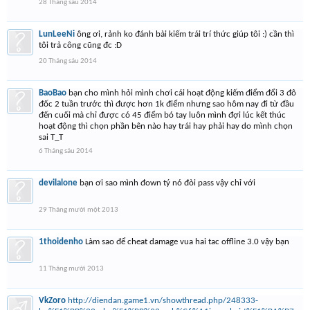
28 Tháng sáu 2014
LunLeeNi
ông ơi, rảnh ko đánh bài kiếm trái trí thức giúp tôi :) cần thì
tôi trả công cũng đc :D
20 Tháng sáu 2014
BaoBao
bạn cho mình hỏi mình chơi cái hoạt động kiếm điểm đổi 3 đô
đốc 2 tuần trước thì được hơn 1k điểm nhưng sao hôm nay đi từ đầu
đến cuối mà chỉ được có 45 điểm bó tay luôn mình đợi lúc kết thúc
hoạt động thì chọn phần bên nào hay trái hay phải hay do mình chọn
sai T_T
6 Tháng sáu 2014
devilalone
bạn ơi sao mình đown tý nó đòi pass vậy chỉ với
29 Tháng mười một 2013
1thoidenho
Làm sao để cheat damage vua hai tac offline 3.0 vậy bạn
11 Tháng mười 2013
VkZoro
http://diendan.game1.vn/showthread.php/248333-