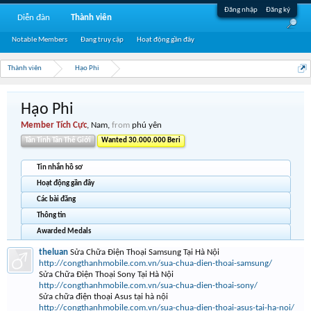
Đăng nhập
Đăng ký
Diễn đàn
Thành viên
Notable Members
Đang truy cập
Hoạt động gần đây
Thành viên
Hạo Phi
Hạo Phi
Member Tích Cực
, Nam,
from
phú yên
Tân Tinh Tân Thế Giới
Wanted 30.000.000 Beri
Tin nhắn hồ sơ
Hoạt động gần đây
Các bài đăng
Thông tin
Awarded Medals
theluan
Sửa Chữa Điện Thoại Samsung Tại Hà Nội
http://congthanhmobile.com.vn/sua-chua-dien-thoai-samsung/
Sửa Chữa Điện Thoại Sony Tại Hà Nội
http://congthanhmobile.com.vn/sua-chua-dien-thoai-sony/
Sửa chữa điện thoại Asus tại hà nội
http://congthanhmobile.com.vn/sua-chua-dien-thoai-asus-tai-ha-noi/