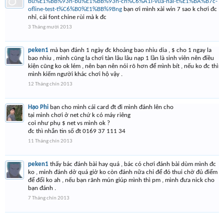
bu%E1%BB%93n-bu%E1%BB%93n-ch%C6%A1i-vua-hai-t%E1%BA%B7c-
ofline-test-t%C6%B0%E1%BB%9Bng
bạn ơi mình xài win 7 sao k chơi đc
nhỉ, cài font chine rùi mà k đc
3 Tháng mười 2013
peken1
mà bạn đánh 1 ngày đc khoảng bao nhiu dia , $ cho 1 ngay la
bao nhiu , mình cũng la chơi tàn lâu lâu nạp 1 lần là sinh viên nên điều
kiện cũng ko ok lém , nên bạn nên nói rõ hơn để mình bít , nếu ko đc thì
mình kiếm người khác chơi hộ vậy .
12 Tháng chín 2013
Hạo Phi
bạn cho mình cái card đt đi mình đánh lên cho
tại mình chơi ở net chứ k có máy riêng
coi như phụ $ net vs mình ok ?
đc thì nhắn tin số đt 0169 37 111 34
11 Tháng chín 2013
peken1
thấy bác đánh bài hay quá , bác có chơi đánh bài dùm mình đc
ko , minh đánh dở quá giờ ko còn đánh nữa chỉ để đó thui chờ đủ điểm
để đổi ko ah , nếu bạn rãnh mún giúp mình thì pm , mình đưa nick cho
bạn đánh .
7 Tháng chín 2013