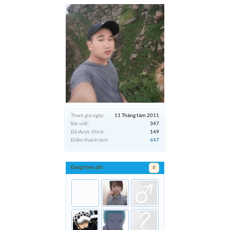
Tham gia ngày:
11 Tháng tám 2011
Bài viết:
347
Đã được thích:
149
Điểm thành tích:
447
Đang theo dõi
6