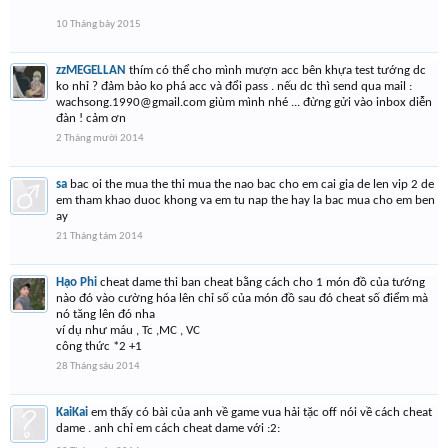
10 Tháng bảy 2015
zzMEGELLAN
thím có thể cho mình mượn acc bên khựa test tướng dc
ko nhỉ ? đảm bảo ko phá acc và đổi pass . nếu dc thì send qua mail :
wachsong.1990@gmail.com
giùm mình nhé ... đừng gửi vào inbox diễn
đàn ! cảm ơn
2 Tháng mười 2014
sa
bac oi the mua the thi mua the nao bac cho em cai gia de len vip 2 de
em tham khao duoc khong va em tu nap the hay la bac mua cho em ben
ay
21 Tháng tám 2014
Hạo Phi
cheat dame thi ban cheat bằng cách cho 1 món đồ của tướng
nào đó vào cường hóa lên chỉ số của món đồ sau đó cheat số điểm mà
nó tăng lên đó nha
ví dụ như máu , Tc ,MC , VC
công thức *2 +1
28 Tháng sáu 2014
KaiKai
em thấy có bài của anh về game vua hải tặc off nói về cách cheat
dame . anh chỉ em cách cheat dame với :2: