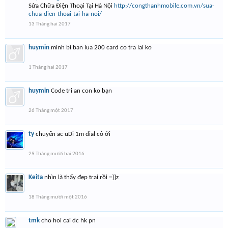
Sửa Chữa Điện Thoại Tại Hà Nội
http://congthanhmobile.com.vn/sua-
chua-dien-thoai-tai-ha-noi/
13 Tháng hai 2017
huymin
minh bi ban lua 200 card co tra lai ko
1 Tháng hai 2017
huymin
Code tri an con ko bạn
26 Tháng một 2017
ty
chuyển ac uDi 1m dial cô ới
29 Tháng mười hai 2016
Keita
nhìn là thấy đẹp trai rồi =]]z
18 Tháng mười một 2016
tmk
cho hoi cai dc hk pn