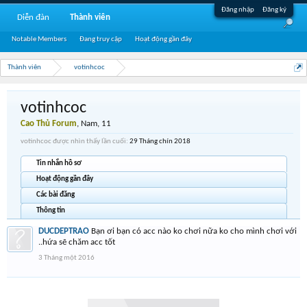
Đăng nhập
Đăng ký
Diễn đàn
Thành viên
Notable Members
Đang truy cập
Hoạt động gần đây
Thành viên
votinhcoc
votinhcoc
Cao Thủ Forum
, Nam, 11
votinhcoc được nhìn thấy lần cuối:
29 Tháng chín 2018
Tin nhắn hồ sơ
Hoạt động gần đây
Các bài đăng
Thông tin
DUCDEPTRAO
Bạn ơi bạn có acc nào ko chơi nữa ko cho mình chơi với
..hứa sẽ chăm acc tốt
3 Tháng một 2016