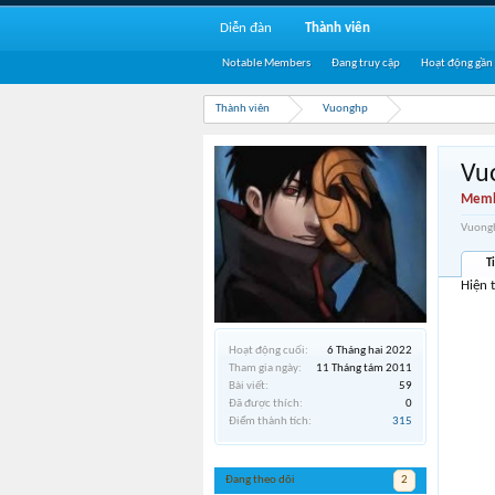
Diễn đàn
Thành viên
Notable Members
Đang truy cập
Hoạt động gần
Thành viên
Vuonghp
Vu
Memb
Vuongh
T
Hiện 
Hoạt động cuối:
6 Tháng hai 2022
Tham gia ngày:
11 Tháng tám 2011
Bài viết:
59
Đã được thích:
0
Điểm thành tích:
315
Đang theo dõi
2