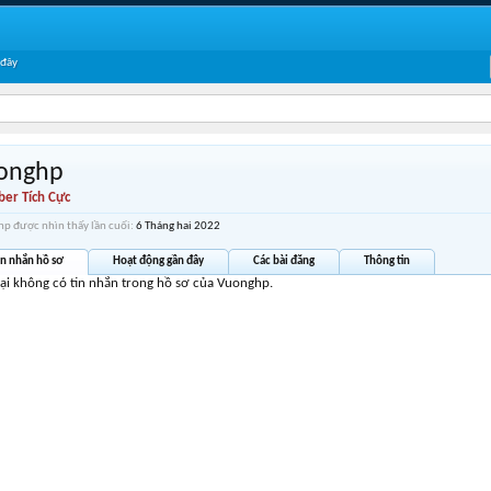
 đây
onghp
er Tích Cực
p được nhìn thấy lần cuối:
6 Tháng hai 2022
in nhắn hồ sơ
Hoạt động gần đây
Các bài đăng
Thông tin
tại không có tin nhắn trong hồ sơ của Vuonghp.