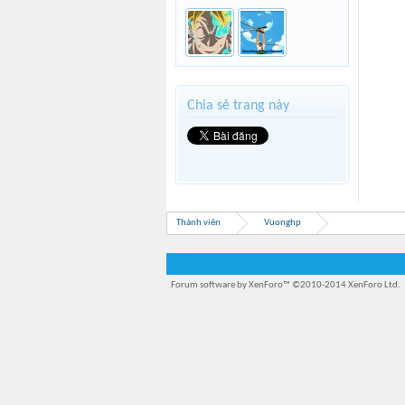
Chia sẻ trang này
Thành viên
Vuonghp
Forum software by XenForo™
©2010-2014 XenForo Ltd.