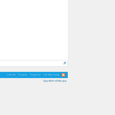
optimus
nuns2koi
Liên hệ
Trợ giúp
Trang chủ
Lên đầu trang
Quy định và Nội quy