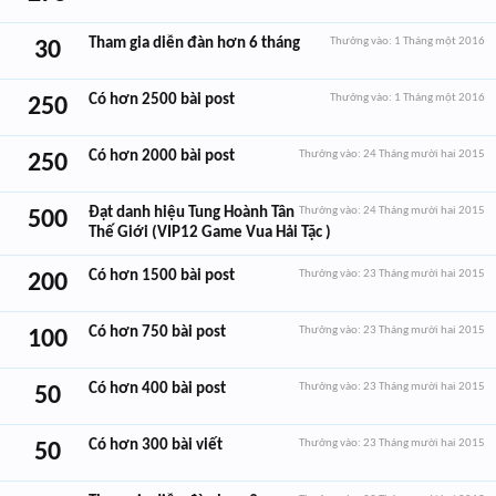
Tham gia diễn đàn hơn 6 tháng
Thưởng vào:
1 Tháng một 2016
30
Có hơn 2500 bài post
Thưởng vào:
1 Tháng một 2016
250
Có hơn 2000 bài post
Thưởng vào:
24 Tháng mười hai 2015
250
Đạt danh hiệu Tung Hoành Tân
Thưởng vào:
24 Tháng mười hai 2015
500
Thế Giới (VIP12 Game Vua Hải Tặc )
Có hơn 1500 bài post
Thưởng vào:
23 Tháng mười hai 2015
200
Có hơn 750 bài post
Thưởng vào:
23 Tháng mười hai 2015
100
Có hơn 400 bài post
Thưởng vào:
23 Tháng mười hai 2015
50
Có hơn 300 bài viết
Thưởng vào:
23 Tháng mười hai 2015
50