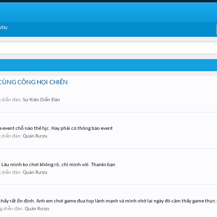
 đây
 CÙNG CÔNG HỘI CHIẾN
 diễn đàn:
Sự Kiện Diễn Đàn
 event chỗ nào thế hjc. Hay phải có thông báo event
 diễn đàn:
Quán Rượu
. Lâu mình ko chơi không rõ, chỉ mình với. Thanks bạn
 diễn đàn:
Quán Rượu
thấy rất ổn định. Anh em chơi game đua top lành mạnh và mình nhớ lại ngày đó cảm thấy game thực 
g diễn đàn:
Quán Rượu