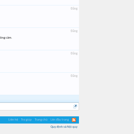
Đăng
Đăng
hông cảm.
Đăng
Đăng
Liên hệ
Trợ giúp
Trang chủ
Lên đầu trang
Quy định và Nội quy