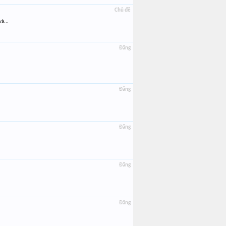
Chủ đề
à...
Đăng
Đăng
Đăng
Đăng
Đăng