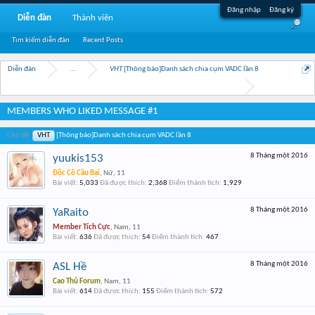
Đăng nhập
Đăng ký
Diễn đàn
Thành viên
Tìm kiếm diễn đàn
Recent Posts
Diễn đàn
...
VHT
[Thông báo]Danh sách chia cụm VADC lần 8
MEMBERS WHO LIKED MESSAGE #1
Chủ đề:
VHT
[Thông báo]Danh sách chia cụm VADC lần 8
8 Tháng một 2016
yuukis153
Độc Cô Cầu Bại
, Nữ, 11
Bài viết:
5,033
Đã được thích:
2,368
Điểm thành tích:
1,929
8 Tháng một 2016
YaRaito
Member Tích Cực
, Nam, 11
Bài viết:
636
Đã được thích:
54
Điểm thành tích:
467
8 Tháng một 2016
ASL Hề
Cao Thủ Forum
, Nam, 11
Bài viết:
614
Đã được thích:
155
Điểm thành tích:
572