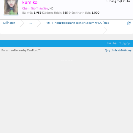
8 Tháng một 2016
kumiko
Chém Gió Thần Sầu
, Nữ
Bài viết:
1,959
Đã được thích:
985
Điểm thành tích:
1,000
Diễn đàn
...
VHT
[Thông báo]Danh sách chia cụm VADC lần 8
Liên hệ
Trợ giúp
Forum software by XenForo™
Quy định và Nội quy
Địa điểm món ngon
Địa điểm nhà hàng
Quán cafe kem
Trung tâm mua sắm