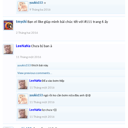
yuukis153
:v
9 Tháng ba 2016
tmychi
Bạn ơi like giúp mình bài chúc tết với #111 trang 6 ấy
2 Tháng hai 2016
LeeNaNa
Chưa bị ban à
11 Tháng một 2016
yuukis153
thích bài này.
View previous comments...
LeeNaNa
Để a vào bơm tiếp
11 Tháng một 2016
yuukis153
ngủ rồi ko cần bơm nữa đâu anh @@
11 Tháng một 2016
LeeNaNa
Sợ chưa =)))
11 Tháng một 2016