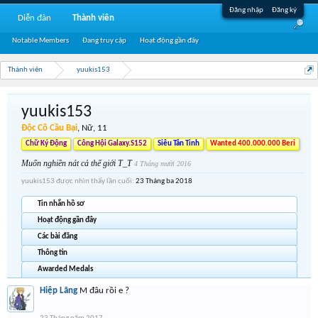
Đăng nhập
Đăng ký
Diễn đàn
Thành viên
Notable Members
Đang truy cập
Hoạt động gần đây
Thành viên
yuukis153
yuukis153
Độc Cô Cầu Bại
, Nữ, 11
Chữ Ký Động
Công Hội Galaxy.S152
Siêu Tân Tinh
Wanted 400.000.000 Beri
Muốn nghiền nát cả thế giới T_T
4 Tháng mười 2016
yuukis153 được nhìn thấy lần cuối:
23 Tháng ba 2018
Tin nhắn hồ sơ
Hoạt động gần đây
Các bài đăng
Thông tin
Awarded Medals
Hiệp Lãng
M đâu rồi e ?