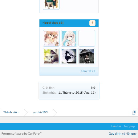
Người theo dõi
9
Xem tất cả
Giới tính:
Nữ
Sinh nhật:
11 Tháng tư 2015
(Age: 11)
Thành viên
yuukis153
Liên hệ
Trợ giúp
Forum software by XenForo™
Quy định và Nội quy