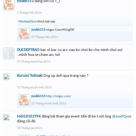
yuukis153
đang ốm rùi T_T
1 Tháng một 2016
MonkeyDSon
thích bài này.
yuukis153
imgur.Com/M1JgTXf
27 Tháng năm 2016
DUCDEPTRAO
bac oi bac co acc nao ko choi ko cho minh choi voi
..minh hua se cham acc tot
31 Tháng mười hai 2015
Kurumi Tokisaki
Ông up ảnh qua trang nào ?
12 Tháng mười một 2015
yuukis153
http://imgur.com/
12 Tháng mười một 2015
tobi10101994
đăng bài tham gia event 184 đi bn t với ông
@xxxPQxxx
đăng rồi đó
30 Tháng sáu 2015