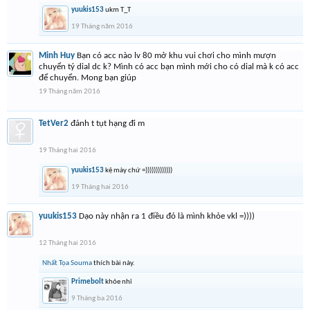
yuukis153
ukm T_T
19 Tháng năm 2016
Minh Huy
Bạn có acc nào lv 80 mở khu vui chơi cho mình mượn
chuyển tý dial dc k? Mình có acc bạn mình mới cho có dial mà k có acc
để chuyển. Mong bạn giúp
19 Tháng năm 2016
TetVer2
đánh t tụt hạng đi m
19 Tháng hai 2016
yuukis153
kệ mày chứ =)))))))))))))
19 Tháng hai 2016
yuukis153
Dạo này nhận ra 1 điều đó là mình khỏe vkl =))))
12 Tháng hai 2016
Nhất Tọa Souma
thích bài này.
Primebolt
khỏe nhỉ
9 Tháng ba 2016