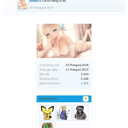
yuukis153
ok tôi đăng rồi đó
30 Tháng sáu 2015
Hoạt động cuối:
23 Tháng ba 2018
Tham gia ngày:
11 Tháng tư 2015
Bài viết:
5,033
Đã được thích:
2,368
Điểm thành tích:
1,929
Đang theo dõi
4