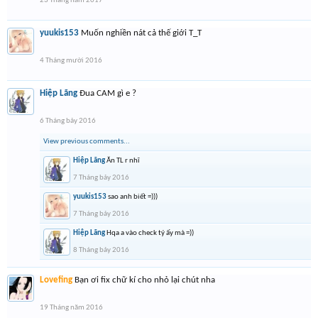
23 Tháng năm 2017
yuukis153
Muốn nghiền nát cả thế giới T_T
4 Tháng mười 2016
Hiệp Lãng
Đua CAM gì e ?
6 Tháng bảy 2016
View previous comments...
Hiệp Lãng
Ăn TL r nhĩ
7 Tháng bảy 2016
yuukis153
sao anh biết =)))
7 Tháng bảy 2016
Hiệp Lãng
Hqa a vào check tý ấy mà =))
8 Tháng bảy 2016
Lovefing
Bạn ơi fix chữ kí cho nhỏ lại chút nha
19 Tháng năm 2016