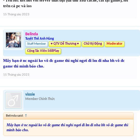
- Tên lỗi: kết nối với server thất bại (đã thử xóa cache, cài lại game), lỗi
trên cả pc và ios
15 Tháng sáu 2023
Belinda
Tuyệt Thế Anh Hùng
Staff Member
♥ QTV Dễ Thương ♥
Chữ Ký Động
Moderator
Cộng Tác Viên 568Play
Mấy bạn ở nc ngoài ko vô đc game thì nghỉ ngơi đi lm đi nha bh vô đc
game thì mình báo cho.
15 Tháng sáu 2023
vixxie
Member Chính Thức
Belinda said:
↑
Mấy bạn ở nc ngoài ko vô đc game thì nghỉ ngơi đi lm đi nha bh vô đc game thì
mình báo cho.