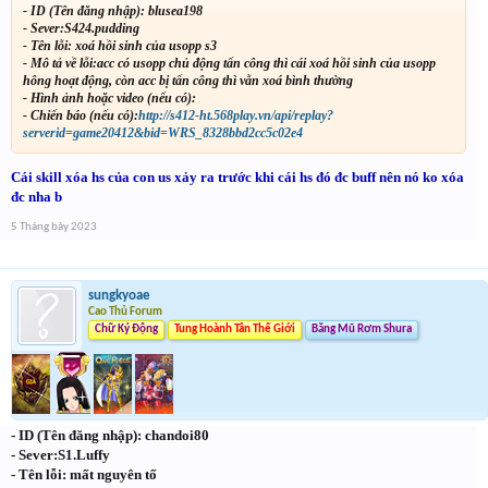
- ID (Tên đăng nhập): blusea198
- Sever:S424.pudding
- Tên lỗi: xoá hồi sinh của usopp s3
- Mô tả về lỗi:acc có usopp chủ động tấn công thì cái xoá hồi sinh của usopp
hông hoạt động, còn acc bị tấn công thì vẫn xoá bình thường
- Hình ảnh hoặc video (nếu có):
- Chiến báo (nếu có):
http://s412-ht.568play.vn/api/replay?
serverid=game20412&bid=WRS_8328bbd2cc5c02e4
Cái skill xóa hs của con us xảy ra trước khi cái hs đó đc buff nên nó ko xóa
đc nha b
5 Tháng bảy 2023
sungkyoae
Cao Thủ Forum
Chữ Ký Động
Tung Hoành Tân Thế Giới
Băng Mũ Rơm Shura
- ID (Tên đăng nhập): chandoi80
- Sever:S1.Luffy
- Tên lỗi: mất nguyên tố