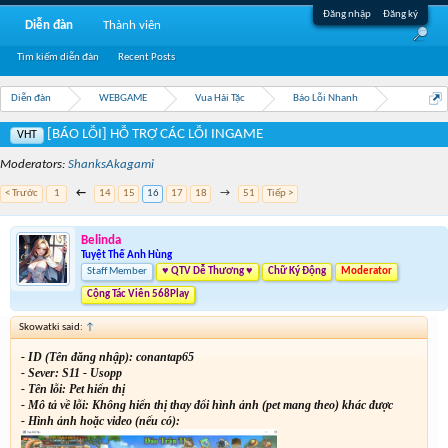
Đăng nhập
Đăng ký
Diễn đàn
Thành viên
Tìm kiếm diễn đàn
Recent Posts
Diễn đàn
WEBGAME
Vua Hải Tặc
Báo Lỗi Nhanh
[BÁO LỖI] HỖ TRỢ CÁC LỖI INGAME
VHT
Moderators:
ShanksAkagami
< Trước
1
←
14
15
16
17
18
→
51
Tiếp >
Belinda
Tuyệt Thế Anh Hùng
Staff Member
♥ QTV Dễ Thương ♥
Chữ Ký Động
Moderator
Cộng Tác Viên 568Play
Skowatki said:
↑
- ID (Tên đăng nhập): conantap65
- Sever: S11 - Usopp
- Tên lỗi: Pet hiển thị
- Mô tả về lỗi:
Không hiển thị thay đổi hình ảnh (pet mang theo) khác được
- Hình ảnh hoặc video (nếu có):