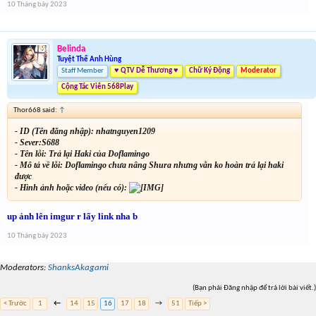
10 Tháng bảy 2023
Belinda
Tuyệt Thế Anh Hùng
Staff Member
♥ QTV Dễ Thương ♥
Chữ Ký Động
Moderator
Cộng Tác Viên 568Play
Thor668 said:
↑
- ID (Tên đăng nhập): nhatnguyen1209
- Sever:S688
- Tên lỗi: Trả lại Haki của Doflamingo
- Mô tả về lỗi: Doflamingo chưa nâng Shura nhưng vẫn ko hoàn trả lại haki
được
- Hình ảnh hoặc video (nếu có):
up ảnh lên imgur r lấy link nha b
10 Tháng bảy 2023
Moderators:
ShanksAkagami
(Bạn phải Đăng nhập để trả lời bài viết.)
< Trước
1
←
14
15
16
17
18
→
51
Tiếp >