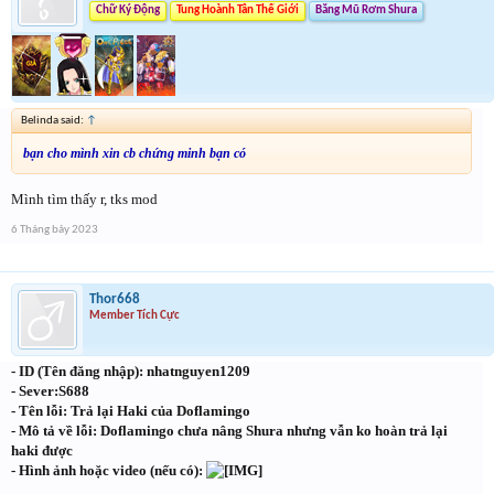
Chữ Ký Động
Tung Hoành Tân Thế Giới
Băng Mũ Rơm Shura
Belinda said:
↑
bạn cho mình xin cb chứng minh bạn có
Mình tìm thấy r, tks mod
6 Tháng bảy 2023
Thor668
Member Tích Cực
- ID (Tên đăng nhập): nhatnguyen1209
- Sever:S688
- Tên lỗi: Trả lại Haki của Doflamingo
- Mô tả về lỗi: Doflamingo chưa nâng Shura nhưng vẫn ko hoàn trả lại
haki được
- Hình ảnh hoặc video (nếu có):