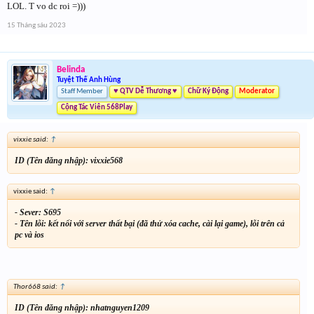
LOL. T vo dc roi =)))
15 Tháng sáu 2023
Belinda
Tuyệt Thế Anh Hùng
Staff Member
♥ QTV Dễ Thương ♥
Chữ Ký Động
Moderator
Cộng Tác Viên 568Play
vixxie said:
↑
ID (Tên đăng nhập): vixxie568
vixxie said:
↑
- Sever: S695
- Tên lỗi: kết nối với server thất bại (đã thử xóa cache, cài lại game), lỗi trên cả
pc và ios
Thor668 said:
↑
ID (Tên đăng nhập): nhatnguyen1209