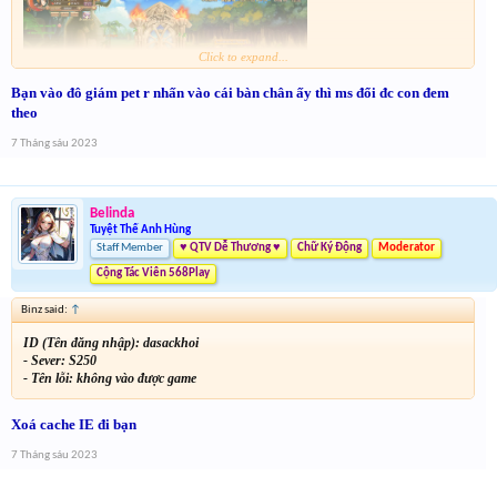
Click to expand...
Bạn vào đô giám pet r nhấn vào cái bàn chân ấy thì ms đổi đc con đem
theo
7 Tháng sáu 2023
Belinda
Tuyệt Thế Anh Hùng
Staff Member
♥ QTV Dễ Thương ♥
Chữ Ký Động
Moderator
Cộng Tác Viên 568Play
Binz said:
↑
- Chiến báo (nếu có):
ID (Tên đăng nhập): dasackhoi
- Sever: S250
- Tên lỗi: không vào được game
Xoá cache IE đi bạn
7 Tháng sáu 2023