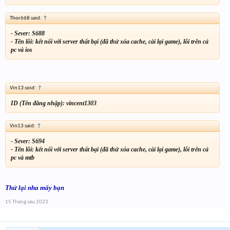
Thor668 said:
↑
- Sever: S688
- Tên lỗi: kết nối với server thất bại (đã thử xóa cache, cài lại game), lỗi trên cả
pc và ios
Vin13 said:
↑
ID (Tên đăng nhập): vincent1303
Vin13 said:
↑
- Sever: S694
- Tên lỗi: kết nối với server thất bại (đã thử xóa cache, cài lại game), lỗi trên cả
pc và mtb
Thử lại nha mấy bạn
15 Tháng sáu 2023