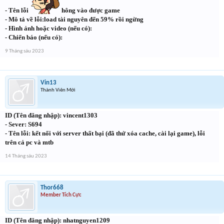
- Tên lỗi
hông vào được game
- Mô tả về lỗi:load tài nguyên đến 59% rồi ngừng
- Hình ảnh hoặc video (nếu có):
- Chiến báo (nếu có):
9 Tháng sáu 2023
Vin13
Thành Viên Mới
ID (Tên đăng nhập): vincent1303
- Sever: S694
- Tên lỗi: kết nối với server thất bại (đã thử xóa cache, cài lại game), lỗi
trên cả pc và mtb
14 Tháng sáu 2023
Thor668
Member Tích Cực
ID (Tên đăng nhập): nhatnguyen1209