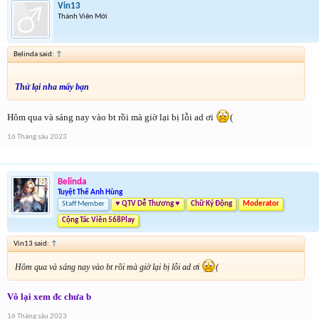
Vin13
Thành Viên Mới
Belinda said:
↑
Thử lại nha mấy bạn
Hôm qua và sáng nay vào bt rồi mà giờ lại bị lỗi ad ơi
(
16 Tháng sáu 2023
Belinda
Tuyệt Thế Anh Hùng
Staff Member
♥ QTV Dễ Thương ♥
Chữ Ký Động
Moderator
Cộng Tác Viên 568Play
Vin13 said:
↑
Hôm qua và sáng nay vào bt rồi mà giờ lại bị lỗi ad ơi
(
Vô lại xem đc chưa b
16 Tháng sáu 2023