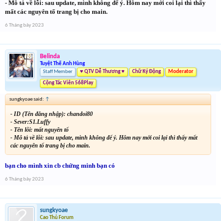
- Mô tả về lỗi: sau update, mình không để ý. Hôm nay mới coi lại thì thấy
mất các nguyên tố trang bị cho main.
6 Tháng bảy 2023
Belinda
Tuyệt Thế Anh Hùng
Staff Member
♥ QTV Dễ Thương ♥
Chữ Ký Động
Moderator
Cộng Tác Viên 568Play
sungkyoae said:
↑
- ID (Tên đăng nhập): chandoi80
- Sever:S1.Luffy
- Tên lỗi: mất nguyên tố
- Mô tả về lỗi: sau update, mình không để ý. Hôm nay mới coi lại thì thấy mất
các nguyên tố trang bị cho main.
bạn cho mình xin cb chứng minh bạn có
6 Tháng bảy 2023
sungkyoae
Cao Thủ Forum