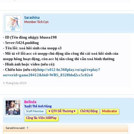
Sarashina
Member Tích Cực
- ID (Tên đăng nhập): blusea198
- Sever:S424.pudding
- Tên lỗi: xoá hồi sinh của usopp s3
- Mô tả về lỗi:acc có usopp chủ động tấn công thì cái xoá hồi sinh của
usopp hông hoạt động, còn acc bị tấn công thì vẫn xoá bình thường
- Hình ảnh hoặc video (nếu có):
- Chiến báo (nếu có):
http://s412-ht.568play.vn/api/replay?
serverid=game20412&bid=WRS_8328bbd2cc5c02e4
5 Tháng bảy 2023
Belinda
Tuyệt Thế Anh Hùng
Staff Member
♥ QTV Dễ Thương ♥
Chữ Ký Động
Moderator
Cộng Tác Viên 568Play
Sarashina said:
↑