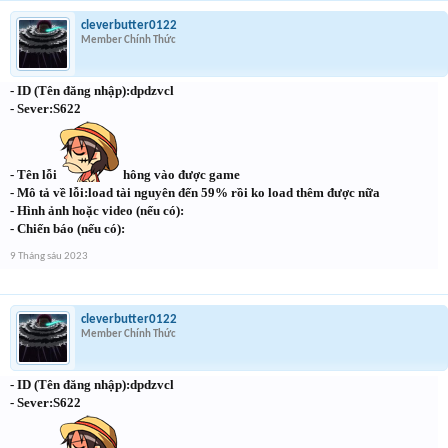
cleverbutter0122
Member Chính Thức
- ID (Tên đăng nhập):dpdzvcl
- Sever:S622
- Tên lỗi
hông vào được game
- Mô tả về lỗi:load tài nguyên đến 59% rồi ko load thêm được nữa
- Hình ảnh hoặc video (nếu có):
- Chiến báo (nếu có):
9 Tháng sáu 2023
cleverbutter0122
Member Chính Thức
- ID (Tên đăng nhập):dpdzvcl
- Sever:S622