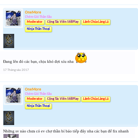
OneMore
Chém Gió Thần Sầu
Moderator
Cộng Tác Viên 568Play
Lãnh Chúa Làng Lá
Ninja Thần Thoại
Đang lên đó các bạn, chịu khó đợi xíu nha
17 Tháng sáu 2017
OneMore
Chém Gió Thần Sầu
Moderator
Cộng Tác Viên 568Play
Lãnh Chúa Làng Lá
Ninja Thần Thoại
Những sv nào chưa có ev chợ thần bí báo tiếp đây nha các bạn để fix nhanh