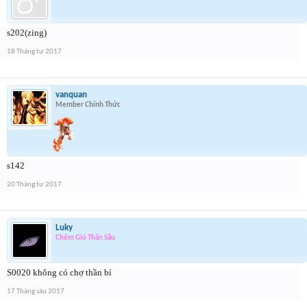
s202(zing)
18 Tháng tư 2017
vanquan
Member Chính Thức
s142
20 Tháng tư 2017
Luky
Chém Gió Thần Sầu
S0020 không có chợ thần bí
17 Tháng sáu 2017