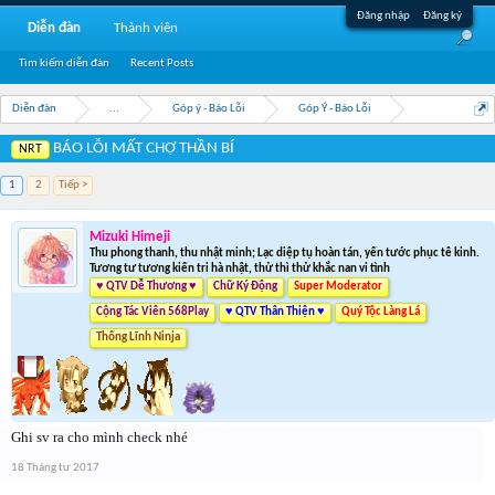
Đăng nhập
Đăng ký
Diễn đàn
Thành viên
Tìm kiếm diễn đàn
Recent Posts
Diễn đàn
...
Góp ý - Báo Lỗi
Góp Ý - Báo Lỗi
BÁO LỖI MẤT CHỢ THẦN BÍ
NRT
1
2
Tiếp >
Mizuki Himeji
Thu phong thanh, thu nhật minh; Lạc diệp tụ hoàn tán, yến tước phục tê kinh.
Tương tư tương kiến tri hà nhật, thử thì thử khắc nan vi tình
♥ QTV Dễ Thương ♥
Chữ Ký Động
Super Moderator
Cộng Tác Viên 568Play
♥ QTV Thân Thiện ♥
Quý Tộc Làng Lá
Thống Lĩnh Ninja
Ghi sv ra cho mình check nhé
18 Tháng tư 2017