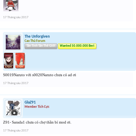
17 Tháng sáu 2017
The Unforgiven
Cao Thủ Forum
Tân Tinh Tân Thế Giới
Wanted 50.000.000 Beri
S0019Naruto với s0020Naruto chưa có ad ơi
17 Tháng sáu 2017
GlaZ91
Member Tích Cực
Z91- Sarada1 chưa có chợ thần bí mod ơi.
17 Tháng sáu 2017