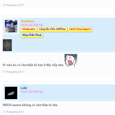
19 Tháng sáu 2017
OneMore
Chém Gió Thần Sầu
Moderator
Cộng Tác Viên 568Play
Lãnh Chúa Làng Lá
Ninja Thần Thoại
Sv nào ko có chợ thần bí báo ở đây tiếp nha
17 Tháng bảy 2017
Luky
Chém Gió Thần Sầu
S0020 naruto không có chợ thần bí nha
17 Tháng bảy 2017