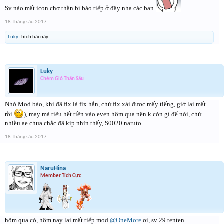
Sv nào mất icon chợ thần bí báo tiếp ở đây nha các bạn
18 Tháng sáu 2017
Luky
thích bài này.
Luky
Chém Gió Thần Sầu
Nhờ Mod báo, khi đã fix là fix hẳn, chứ fix xài được mấy tiếng, giờ lại mất
rồi
), may mà tiêu hết tiền vào even hôm qua nên k còn gì để nói, chứ
nhiều ae chưa chắc đã kịp nhìn thấy, S0020 naruto
18 Tháng sáu 2017
NaruHina
Member Tích Cực
hôm qua có, hôm nay lại mất tiếp mod
@OneMore
ơi, sv 29 tenten