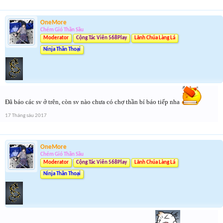
OneMore
Chém Gió Thần Sầu
Moderator
Cộng Tác Viên 568Play
Lãnh Chúa Làng Lá
Ninja Thần Thoại
Đã báo các sv ở trên, còn sv nào chưa có chợ thần bí báo tiếp nha
17 Tháng sáu 2017
OneMore
Chém Gió Thần Sầu
Moderator
Cộng Tác Viên 568Play
Lãnh Chúa Làng Lá
Ninja Thần Thoại