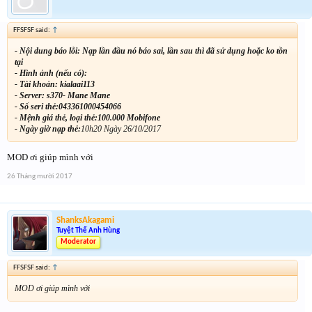
FFSFSF said:
↑
- Nội dung báo lỗi: Nạp lần đầu nó báo sai, lần sau thì đã sử dụng hoặc ko tồn
tại
- Hình ảnh (nếu có):
- Tài khoản: kialaai113
- Server: s370- Mane Mane
- Số seri thẻ:043361000454066
- Mệnh giá thẻ, loại thẻ:100.000 Mobifone
- Ngày giờ nạp thẻ:
10h20 Ngày 26/10/2017
MOD ơi giúp mình với
26 Tháng mười 2017
ShanksAkagami
Tuyệt Thế Anh Hùng
Moderator
FFSFSF said:
↑
MOD ơi giúp mình với