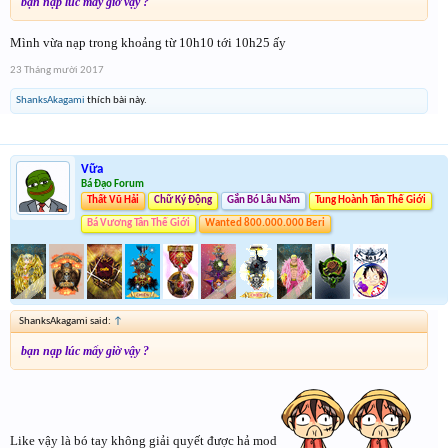
bạn nạp lúc mấy giờ vậy ?
Mình vừa nạp trong khoảng từ 10h10 tới 10h25 ấy
23 Tháng mười 2017
ShanksAkagami
thích bài này.
Vữa
Bá Đạo Forum
Thất Vũ Hải
Chữ Ký Động
Gắn Bó Lâu Năm
Tung Hoành Tân Thế Giới
Bá Vương Tân Thế Giới
Wanted 800.000.000 Beri
ShanksAkagami said:
↑
bạn nạp lúc mấy giờ vậy ?
Like vậy là bó tay không giải quyết được hả mod