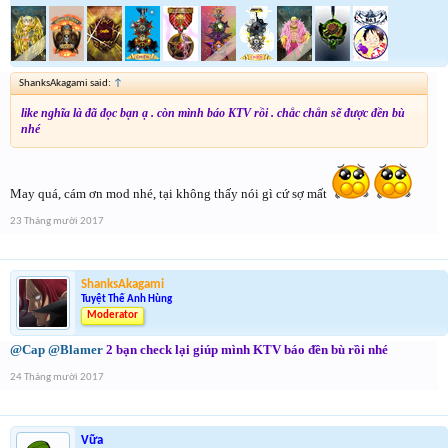
ShanksAkagami said:
↑
like nghĩa là đã đọc bạn ạ . còn mình báo KTV rồi . chắc chắn sẽ được đền bù
nhé
May quá, cám ơn mod nhé, tại không thấy nói gì cứ sợ mất
23 Tháng mười 2017
ShanksAkagami
Tuyệt Thế Anh Hùng
Moderator
@Cap
@Blamer
2 bạn check lại giúp mình KTV báo đền bù rồi nhé
24 Tháng mười 2017
Vữa