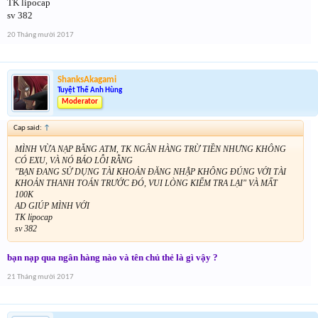
TK lipocap
sv 382
20 Tháng mười 2017
ShanksAkagami
Tuyệt Thế Anh Hùng
Moderator
Cap said:
↑
MÌNH VỪA NẠP BẰNG ATM, TK NGÂN HÀNG TRỪ TIỀN NHƯNG KHÔNG
CÓ EXU, VÀ NÓ BÁO LỖI RẰNG
"BẠN ĐANG SỬ DỤNG TÀI KHOẢN ĐĂNG NHẬP KHÔNG ĐÚNG VỚI TÀI
KHOẢN THANH TOÁN TRƯỚC ĐÓ, VUI LÒNG KIỂM TRA LẠI" VÀ MẤT
100K
AD GIÚP MÌNH VỚI
TK lipocap
sv 382
bạn nạp qua ngân hàng nào và tên chủ thẻ là gì vậy ?
21 Tháng mười 2017