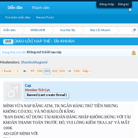
Đăng nhập
Đăng ký
Diễn đàn
Thành viên
Tìm kiếm diễn đàn
Recent Posts
Diễn đàn
WEBGAME
Vua Hải Tặc
Báo Lỗi Nhanh
[BÁO LỖI] NẠP THẺ - TÀI KHOẢN
VHT
Trạng thái chủ đề:
Không mở trả lời sau này.
Moderators:
ShanksAkagami
< Trước
1
←
99
100
101
102
103
→
196
Tiếp >
Cap
Member Tích Cực
Banned (cant create thread )
MÌNH VỪA NẠP BẰNG ATM, TK NGÂN HÀNG TRỪ TIỀN NHƯNG
KHÔNG CÓ EXU, VÀ NÓ BÁO LỖI RẰNG
"BẠN ĐANG SỬ DỤNG TÀI KHOẢN ĐĂNG NHẬP KHÔNG ĐÚNG VỚI TÀI
KHOẢN THANH TOÁN TRƯỚC ĐÓ, VUI LÒNG KIỂM TRA LẠI" VÀ MẤT
100K
AD GIÚP MÌNH VỚI