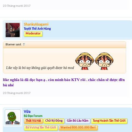
23 Tháng mười 2017
ShanksAkagami
Tuyệt Thế Anh Hùng
Moderator
Blamer said:
↑
Like vậy là bó tay không giải quyết được hả mod
like nghĩa là đã đọc bạn ạ . còn mình báo KTV rồi . chắc chắn sẽ được đền
bù nhé
23 Tháng mười 2017
Vữa
Bá Đạo Forum
Thất Vũ Hải
Chữ Ký Động
Gắn Bó Lâu Năm
Tung Hoành Tân Thế Giới
Bá Vương Tân Thế Giới
Wanted 800.000.000 Beri