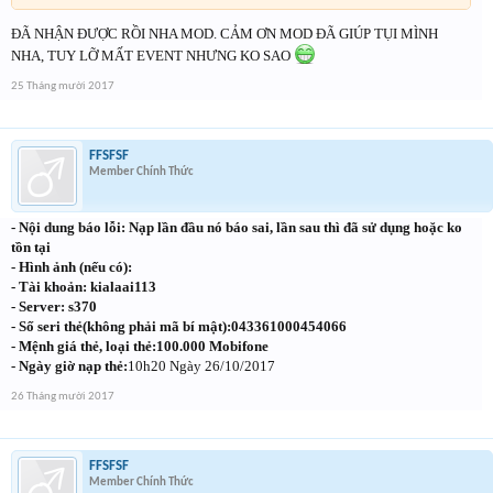
ĐÃ NHẬN ĐƯỢC RỒI NHA MOD. CẢM ƠN MOD ĐÃ GIÚP TỤI MÌNH
NHA, TUY LỠ MẤT EVENT NHƯNG KO SAO
25 Tháng mười 2017
FFSFSF
Member Chính Thức
- Nội dung báo lỗi: Nạp lần đầu nó báo sai, lần sau thì đã sử dụng hoặc ko
tồn tại
- Hình ảnh (nếu có):
- Tài khoản: kialaai113
- Server: s370
- Số seri thẻ(không phải mã bí mật):043361000454066
- Mệnh giá thẻ, loại thẻ:100.000 Mobifone
- Ngày giờ nạp thẻ:
10h20 Ngày 26/10/2017
26 Tháng mười 2017
FFSFSF
Member Chính Thức