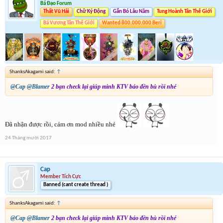
Bá Đạo Forum
Thất Vũ Hải
Chữ Ký Động
Gắn Bó Lâu Năm
Tung Hoành Tân Thế Giới
Bá Vương Tân Thế Giới
Wanted 800.000.000 Beri
ShanksAkagami said:
↑
@Cap
@Blamer
2 bạn check lại giúp mình KTV báo đền bù rồi nhé
Đã nhận được rồi, cám ơn mod nhiều nhé
24 Tháng mười 2017
Cap
Member Tích Cực
Banned (cant create thread )
ShanksAkagami said:
↑
@Cap
@Blamer
2 bạn check lại giúp mình KTV báo đền bù rồi nhé