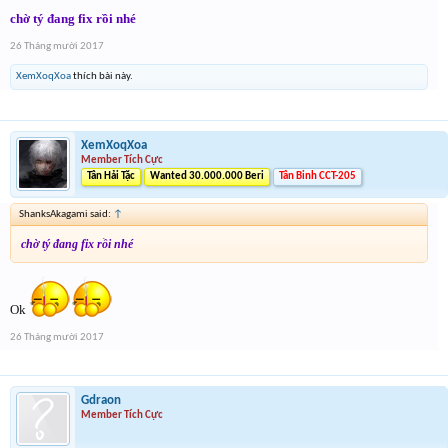
chờ tý đang fix rồi nhé
26 Tháng mười 2017
XemXoqXoa
thích bài này.
XemXoqXoa
Member Tích Cực
Tân Hải Tặc
Wanted 30.000.000 Beri
Tân Binh CCT-205
ShanksAkagami said:
↑
chờ tý đang fix rồi nhé
Ok
26 Tháng mười 2017
Gdraon
Member Tích Cực