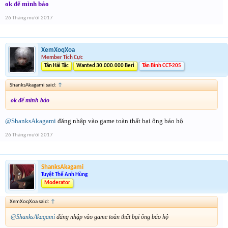
ok để mình báo
26 Tháng mười 2017
XemXoqXoa
Member Tích Cực
Tân Hải Tặc
Wanted 30.000.000 Beri
Tân Binh CCT-205
ShanksAkagami said:
↑
ok để mình báo
@ShanksAkagami
đăng nhập vào game toàn thất bại ông báo hộ
26 Tháng mười 2017
ShanksAkagami
Tuyệt Thế Anh Hùng
Moderator
XemXoqXoa said:
↑
@ShanksAkagami
đăng nhập vào game toàn thất bại ông báo hộ