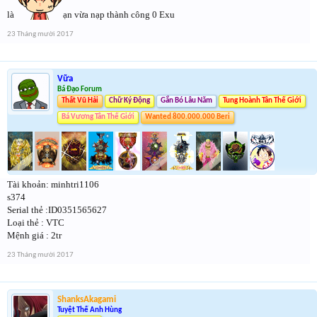
là
ạn vừa nạp thành công 0 Exu
23 Tháng mười 2017
Vữa
Bá Đạo Forum
Thất Vũ Hải
Chữ Ký Động
Gắn Bó Lâu Năm
Tung Hoành Tân Thế Giới
Bá Vương Tân Thế Giới
Wanted 800.000.000 Beri
Tài khoản: minhtri1106
s374
Serial thẻ :ID0351565627
Loại thẻ : VTC
Mệnh giá : 2tr
23 Tháng mười 2017
ShanksAkagami
Tuyệt Thế Anh Hùng