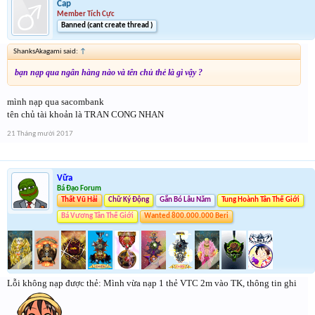
Cap
Member Tích Cực
Banned (cant create thread )
ShanksAkagami said:
↑
bạn nạp qua ngân hàng nào và tên chủ thẻ là gì vậy ?
mình nạp qua sacombank
tên chủ tài khoản là TRAN CONG NHAN
21 Tháng mười 2017
Vữa
Bá Đạo Forum
Thất Vũ Hải
Chữ Ký Động
Gắn Bó Lâu Năm
Tung Hoành Tân Thế Giới
Bá Vương Tân Thế Giới
Wanted 800.000.000 Beri
Lỗi không nạp được thẻ: Mình vừa nạp 1 thẻ VTC 2m vào TK, thông tin ghi