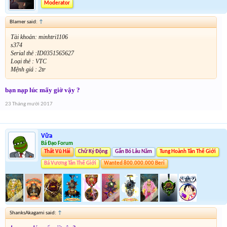
Moderator
Blamer said:
↑
Tài khoản: minhtri1106
s374
Serial thẻ :ID0351565627
Loại thẻ : VTC
Mệnh giá : 2tr
bạn nạp lúc mấy giờ vậy ?
23 Tháng mười 2017
Vữa
Bá Đạo Forum
Thất Vũ Hải
Chữ Ký Động
Gắn Bó Lâu Năm
Tung Hoành Tân Thế Giới
Bá Vương Tân Thế Giới
Wanted 800.000.000 Beri
ShanksAkagami said:
↑