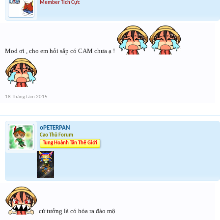
Member Tích Cực
Mod ơi , cho em hỏi sắp có CAM chưa ạ !
18 Tháng tám 2015
oPETERPAN
Cao Thủ Forum
Tung Hoành Tân Thế Giới
cứ tưởng là có hóa ra đào mộ