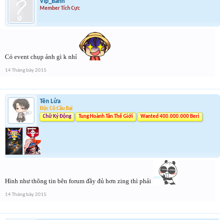
Vip_Banh
Member Tích Cực
Có event chụp ảnh gì k nhỉ
14 Tháng bảy 2015
Tên Lửa
Độc Cô Cầu Bại
Chữ Ký Động
Tung Hoành Tân Thế Giới
Wanted 400.000.000 Beri
Hình như thông tin bên forum đầy đủ hơn zing thì phải
14 Tháng bảy 2015