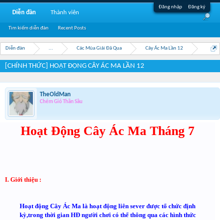
Đăng nhập
Đăng ký
Diễn đàn
Thành viên
Tìm kiếm diễn đàn
Recent Posts
Diễn đàn
...
Các Mùa Giải Đã Qua
Cây Ác Ma Lần 12
[CHÍNH THỨC] HOẠT ĐỘNG CÂY ÁC MA LẦN 12
TheOldMan
Chém Gió Thần Sầu
Hoạt Động Cây Ác Ma Tháng 7
I. Giới thiệu :
Hoạt động Cây Ác Ma là hoạt động liên sever được tổ chức định
kỳ,trong thời gian HĐ người chơi có thể thông qua các hình thức