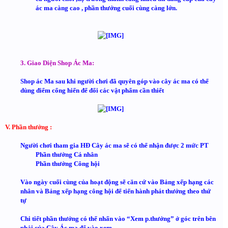
ác ma càng cao , phần thưởng cuối cùng càng lớn.
3. Giao Diện Shop Ác Ma:
Shop ác Ma sau khi người chơi đã quyên góp vào cây ác ma có thể
dùng điểm cổng hiến để đổi các vật phẩm cần thiết
V. Phần thưởng :
Người chơi tham gia HĐ Cây ác ma sẽ có thể nhận được 2 mức PT
Phần thưởng Cá nhân
Phần thưởng Công hội
Vào ngày cuối cùng của hoạt động sẽ căn cứ vào Bảng xếp hạng các
nhân và Bảng xếp hạng công hội để tiến hành phát thưởng theo thứ
tự
Chi tiết phần thưởng có thể nhấn vào “Xem p.thưởng” ở góc trên bên
phải của Cây Ác ma để vào xem.