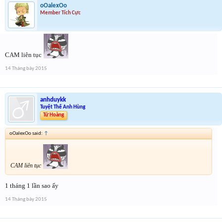
oOalexOo
Member Tích Cực
CAM liên tục
14 Tháng bảy 2015
anhduykk
Tuyệt Thế Anh Hùng
Tứ Hoàng
oOalexOo said:
↑
CAM liên tục
1 tháng 1 lần sao ấy
14 Tháng bảy 2015