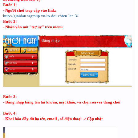
Bước 1:
- Người chơi truy cập vào link:
http://giaidau.ssgroup.vn/to-doi-chien-lan-3/
Bước 2:
-
Nhấn vào nút "trợ uy" trên menu
Bước 3:
- Đăng nhập bằng tên tài khoản, mật khấu, và chọn server đang chơi
Bước 4:
- Khai báo đầy đủ họ tên, email , số điện thoại -> Cập nhật