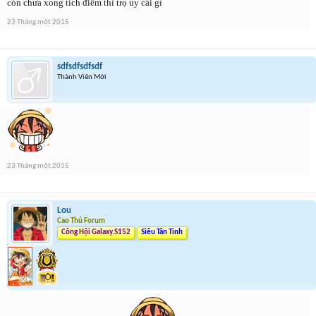
còn chưa xong tích điểm thì trọ uy cái gì
23 Tháng một 2015
sdfsdfsdfsdf
Thành Viên Mới
23 Tháng một 2015
Lou
Cao Thủ Forum
Công Hội Galaxy.S152
Siêu Tân Tinh