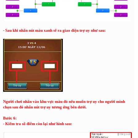
- Sau khi nhấn nút màu xanh sẽ ra giao diện trợ uy như sau:
Người chơi nhấn vào khu vực màu đỏ nếu muốn trợ uy cho người mình
chọn sau đó nhấn nút trợ uy tương ứng bên dưới.
Bước 6:
- Kiểm tra số điểm còn lại như hình sau: