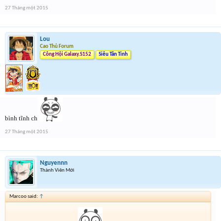
27 Tháng một 2015
Lou
Cao Thủ Forum
Công Hội Galaxy.S152
Siêu Tân Tinh
bình tĩnh ch
27 Tháng một 2015
Nguyennn
Thành Viên Mới
Marcoo said:
↑