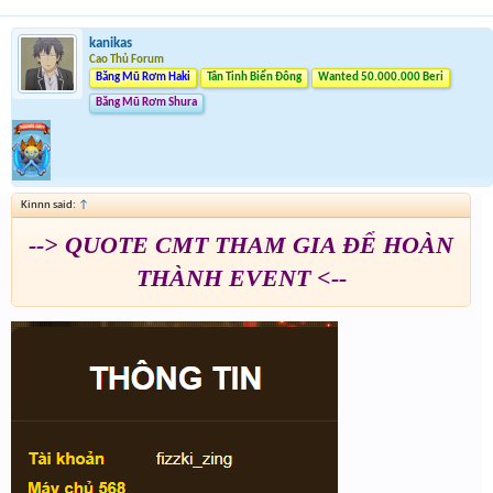
kanikas
Cao Thủ Forum
Băng Mũ Rơm Haki
Tân Tinh Biển Đông
Wanted 50.000.000 Beri
Băng Mũ Rơm Shura
Kinnn said:
↑
--> QUOTE CMT THAM GIA ĐỂ HOÀN
THÀNH EVENT <--