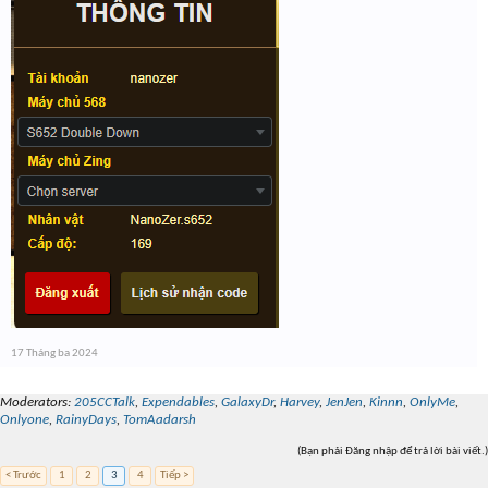
17 Tháng ba 2024
Moderators:
205CCTalk
,
Expendables
,
GalaxyDr
,
Harvey
,
JenJen
,
Kinnn
,
OnlyMe
,
Onlyone
,
RainyDays
,
TomAadarsh
(Bạn phải Đăng nhập để trả lời bài viết.)
< Trước
1
2
3
4
Tiếp >