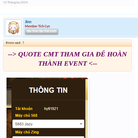
13 Tháng ba 2024
Jinn
Member Tích Cực
Tân Tinh Tân Thế Giới
Kinnn said:
↑
--> QUOTE CMT THAM GIA ĐỂ HOÀN
THÀNH EVENT <--