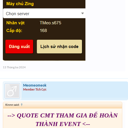
13 Tháng ba 2024
Meomeomeok
Member Tích Cực
Kinnn said:
↑
--> QUOTE CMT THAM GIA ĐỂ HOÀN
THÀNH EVENT <--