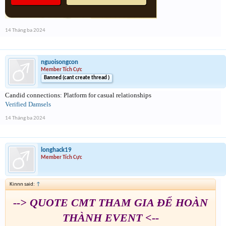
14 Tháng ba 2024
nguoisongcon
Member Tích Cực
Banned (cant create thread )
Candid connections: Platform for casual relationships
Verified Damsels
14 Tháng ba 2024
longhack19
Member Tích Cực
Kinnn said:
↑
--> QUOTE CMT THAM GIA ĐỂ HOÀN
THÀNH EVENT <--