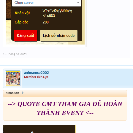
13 Tháng ba 2024
anhnamco2002
Member Tích Cực
Kinnn said:
↑
--> QUOTE CMT THAM GIA ĐỂ HOÀN
THÀNH EVENT <--