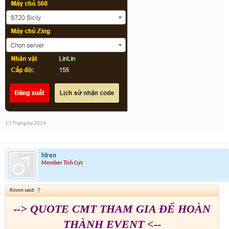
13 Tháng ba 2024
hlren
Member Tích Cực
Kinnn said:
↑
--> QUOTE CMT THAM GIA ĐỂ HOÀN
THÀNH EVENT <--