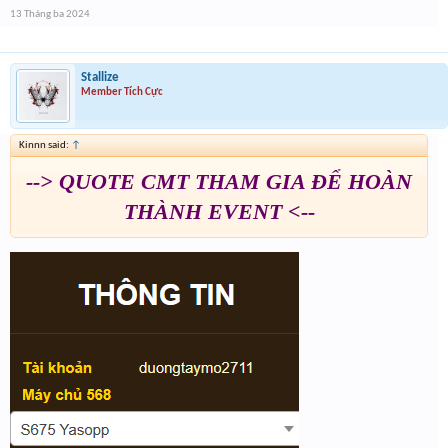
13 Tháng ba 2024
Stallize
Member Tích Cực
Kinnn said:
↑
--> QUOTE CMT THAM GIA ĐỂ HOÀN
THÀNH EVENT <--