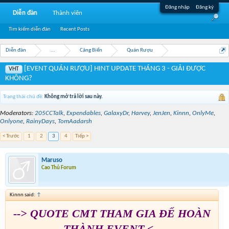
Đăng nhập
Đăng ký
Diễn đàn
Thành viên
Tìm kiếm diễn đàn
Recent Posts
Diễn đàn
...
Cảng Biển
Quán Rượu
[EVENT QUÁN RƯỢU] HINT UPDATE THÁNG 3 - GIẢI ĐƯỢC
VHT
KHÔNG?
Trạng thái chủ đề:
Không mở trả lời sau này.
Moderators:
205CCTalk
,
Expendables
,
GalaxyDr
,
Harvey
,
JenJen
,
Kinnn
,
OnlyMe
,
Onlyone
,
RainyDays
,
TomAadarsh
< Trước
1
2
3
4
Tiếp >
Maruso
Cao Thủ Forum
Kinnn said:
↑
--> QUOTE CMT THAM GIA ĐỂ HOÀN
THÀNH EVENT <--