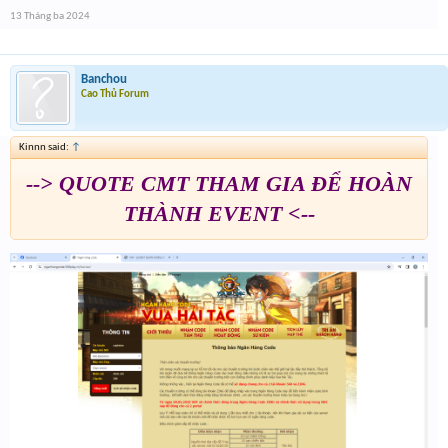
13 Tháng ba 2024
Banchou
Cao Thủ Forum
Kinnn said:
↑
--> QUOTE CMT THAM GIA ĐỂ HOÀN
THÀNH EVENT <--