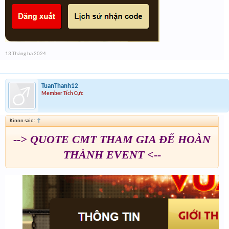
13 Tháng ba 2024
TuanThanh12
Member Tích Cực
Kinnn said:
↑
--> QUOTE CMT THAM GIA ĐỂ HOÀN
THÀNH EVENT <--