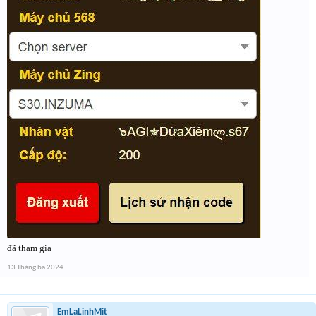
đã tham gia
13 Tháng ba 2024
EmLaLinhMit