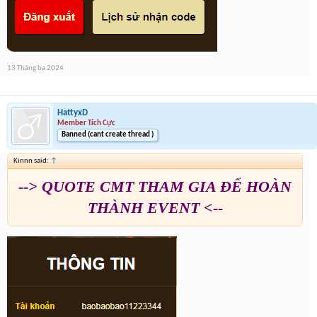
13 Tháng ba 2024
HattyxD
Member Tích Cực
Banned (cant create thread )
Kinnn said:
↑
--> QUOTE CMT THAM GIA ĐỂ HOÀN
THÀNH EVENT <--