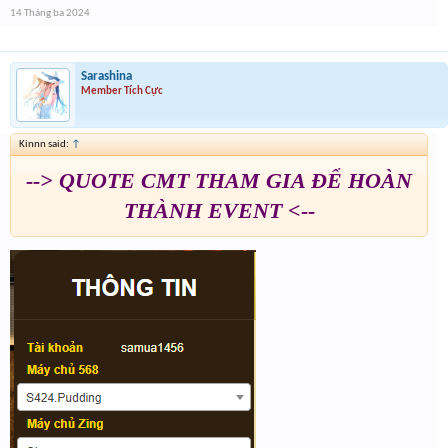
14 Tháng ba 2024
Sarashina
Member Tích Cực
Kinnn said:
↑
--> QUOTE CMT THAM GIA ĐỂ HOÀN
THÀNH EVENT <--