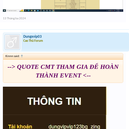
13 Tháng ba 2024
Dungxvip03
Cao Thủ Forum
Kinnn said:
↑
--> QUOTE CMT THAM GIA ĐỂ HOÀN
THÀNH EVENT <--