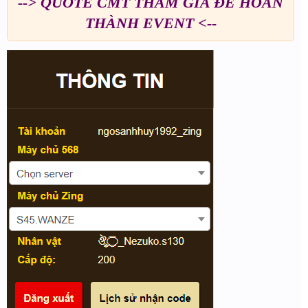
--> QUOTE CMT THAM GIA ĐỂ HOÀN
THÀNH EVENT <--