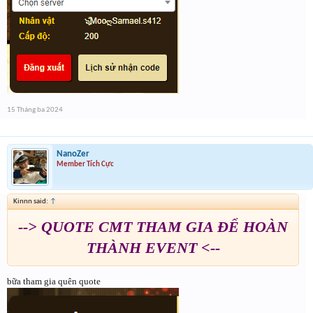
15 Tháng ba 2024
NanoZer
Member Tích Cực
Kinnn said:
↑
--> QUOTE CMT THAM GIA ĐỂ HOÀN
THÀNH EVENT <--
bữa tham gia quên quote