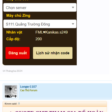
14 Tháng ba 2024
Longer1107
Cao Thủ Forum
Kinnn said:
↑