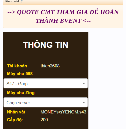
Kinnn said:
↑
--> QUOTE CMT THAM GIA ĐỂ HOÀN
THÀNH EVENT <--