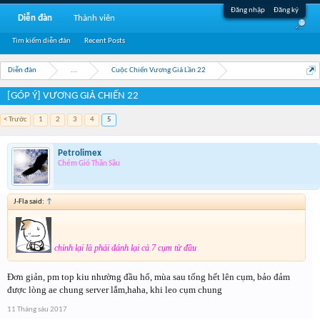
Đăng nhập
Đăng ký
Diễn đàn
Thành viên
Tìm kiếm diễn đàn
Recent Posts
Diễn đàn
...
Cuộc Chiến Vương Giả Lần 22
[GÓP Ý] VƯƠNG GIẢ CHIẾN 22
< Trước
1
2
3
4
5
Petrolimex
Chém Gió Thần Sầu
J-Fla said:
↑
chỉnh lại là phải đánh lại cả 7 cụm từ đầu
Đơn giản, pm top kiu nhường đầu hổ, mùa sau tống hết lên cụm, bảo đảm
được lòng ae chung server lắm,haha, khi leo cụm chung
11 Tháng sáu 2017