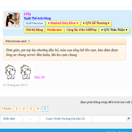
J-Fla
Tuyệt Thế Anh Hùng
Staff Member
♥ Wanted Only Alive ♥
♥ QTV Dễ Thương ♥
Chữ Ký Động
Moderator
Cộng Tác Viên 568Play
♥ QTV Thân Thiện ♥
Petrolimex said:
↑
Đơn giản, pm top kiu nhường đầu hổ, mùa sau tống hết lên cụm, bảo đảm được
lòng ae chung server lắm,haha, khi leo cụm chung
hảo lớ
11 Tháng sáu 2017
(Bạn phải Đăng nhập để trả lời bài viết.)
< Trước
1
2
3
4
5
Diễn đàn
...
Cuộc Chiến Vương Giả Lần 22