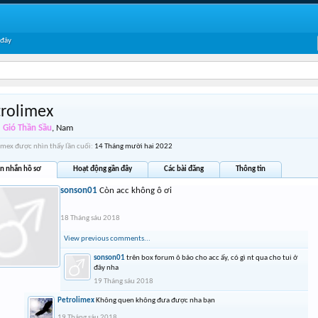
 đây
trolimex
Gió Thần Sầu
, Nam
imex được nhìn thấy lần cuối:
14 Tháng mười hai 2022
in nhắn hồ sơ
Hoạt động gần đây
Các bài đăng
Thông tin
sonson01
Còn acc không ô ơi
18 Tháng sáu 2018
View previous comments...
sonson01
trên box forum ô bảo cho acc ấy, có gì nt qua cho tui ở
đây nha
19 Tháng sáu 2018
Petrolimex
Không quen không đưa được nha bạn
19 Tháng sáu 2018