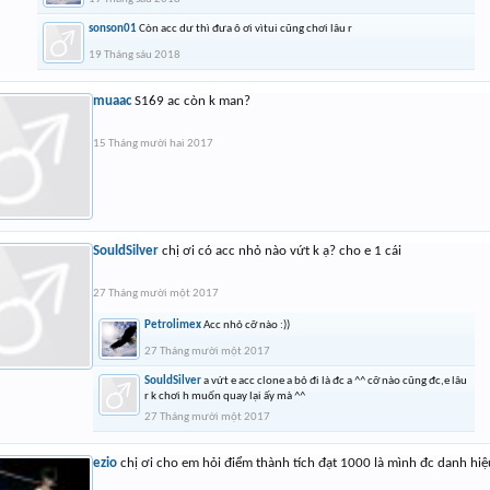
sonson01
Còn acc dư thì đưa ô ơi vìtui cũng chơi lâu r
19 Tháng sáu 2018
muaac
S169 ac còn k man?
15 Tháng mười hai 2017
SouldSilver
chị ơi có acc nhỏ nào vứt k ạ? cho e 1 cái
27 Tháng mười một 2017
Petrolimex
Acc nhỏ cỡ nào :))
27 Tháng mười một 2017
SouldSilver
a vứt e acc clone a bỏ đi là đc a ^^ cỡ nào cũng đc,e lâu
r k chơi h muốn quay lại ấy mà ^^
27 Tháng mười một 2017
ezio
chị ơi cho em hỏi điểm thành tích đạt 1000 là mình đc danh hi