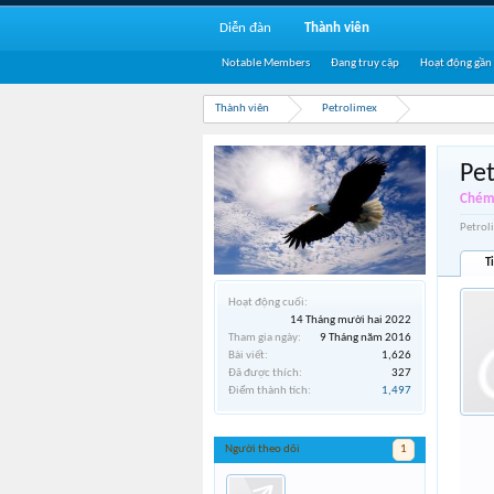
Diễn đàn
Thành viên
Notable Members
Đang truy cập
Hoạt động gần
Thành viên
Petrolimex
Pe
Chém 
Petrol
T
Hoạt động cuối:
14 Tháng mười hai 2022
Tham gia ngày:
9 Tháng năm 2016
Bài viết:
1,626
Đã được thích:
327
Điểm thành tích:
1,497
Người theo dõi
1