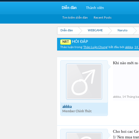
Diễn đàn
Thành viên
Tìm kiếm diễn đàn
Recent Posts
Diễn đàn
WEBGAME
Naruto
HỎI ĐÁP
NRT
Thảo luận trong '
Thảo Luận Chung
' bắt đầu bởi
akkka
,
14 
Khi nào mới ra
akkka
,
14 Tháng b
akkka
Member Chính Thức
Cho hoi cac Ge
1/ Nen mua tran