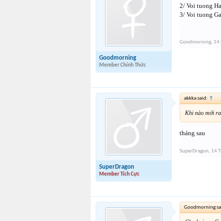
2/ Voi tuong H
3/ Voi tuong Ga
Goodmorning
,
14 
Goodmorning
Member Chính Thức
akkka said:
↑
Khi nào mới ra
tháng sau
SuperDragon
,
14 T
SuperDragon
Member Tích Cực
Goodmorning sa