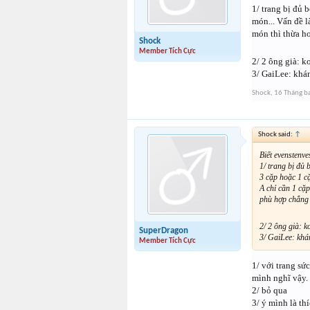
1/ trang bị đủ
món... Vấn đề l
món thì thừa ho
Shock
Member Tích Cực
2/ 2 ông già: k
3/ GaiLee: khán
Shock
,
16 Tháng b
Shock said:
↑
Biết evenstenve
1/ trang bị đủ
3 cặp hoặc 1 cặ
A chỉ cần 1 cặp
phù hợp chẳng
2/ 2 ông già: k
SuperDragon
3/ GaiLee: khán
Member Tích Cực
1/ với trang sứ
mình nghĩ vậy. 
2/ bỏ qua
3/ ý mình là th