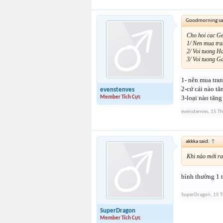
Goodmorning sa
Cho hoi cac G
1/ Nen mua tra
2/ Voi tuong H
3/ Voi tuong G
1- nên mua tran
2-cứ cái nào tă
evenstenves
3-loại nào tăng
Member Tích Cực
evenstenves
,
15 Th
akkka said:
↑
Khi nào mới ra
bình thường 1 t
SuperDragon
,
15 T
SuperDragon
Member Tích Cực