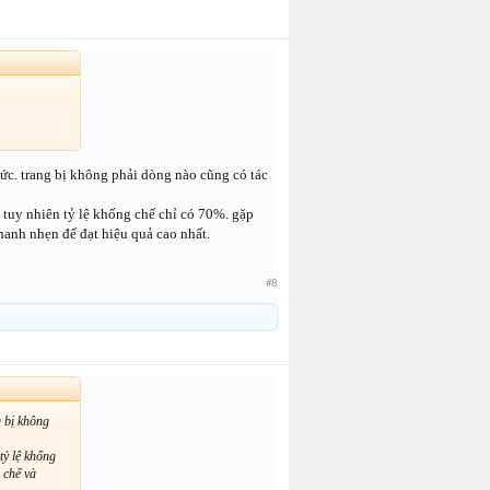
sức. trang bị không phải dòng nào cũng có tác
 tuy nhiên tỷ lệ khống chế chỉ có 70%. gặp
anh nhẹn để đạt hiệu quả cao nhất.
#8
g bị không
tỷ lệ khống
 chế và