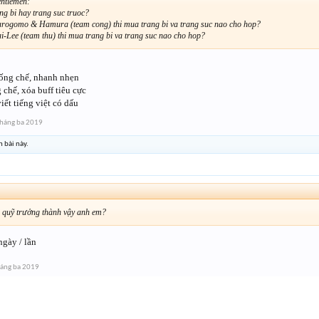
entlemen:
ng bi hay trang suc truoc?
arogomo & Hamura (team cong) thi mua trang bi va trang suc nao cho hop?
ai-Lee (team thu) thi mua trang bi va trang suc nao cho hop?
hống chế, nhanh nhẹn
chế, xóa buff tiêu cực
iết tiếng việt có dấu
háng ba 2019
h bài này.
 quỹ trưởng thành vậy anh em?
ngày / lần
áng ba 2019