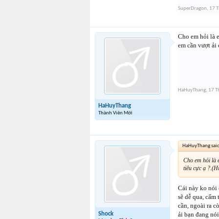
SuperDragon
,
17 T
Cho em hỏi là e
em cần vượt ải 
HaHuyThang
,
17 T
HaHuyThang
Thành Viên Mới
HaHuyThang sai
Cho em hỏi là 
tiêu cực ạ ?.(H
Cái này ko nói 
sẽ dễ qua, cấm 
cần, ngoài ra c
Shock
ải bạn đang nói 