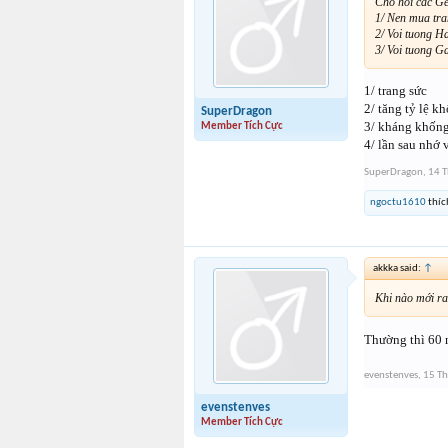
Cho hoi cac G
1/ Nen mua tra
2/ Voi tuong H
3/ Voi tuong G
1/ trang sức
2/ tăng tỷ lệ k
SuperDragon
3/ kháng khống 
Member Tích Cực
4/ lần sau nhớ v
SuperDragon
,
14 T
ngoctu1610
thíc
akkka said:
↑
Khi nào mới ra
Thường thì 60 
evenstenves
,
15 Th
evenstenves
Member Tích Cực