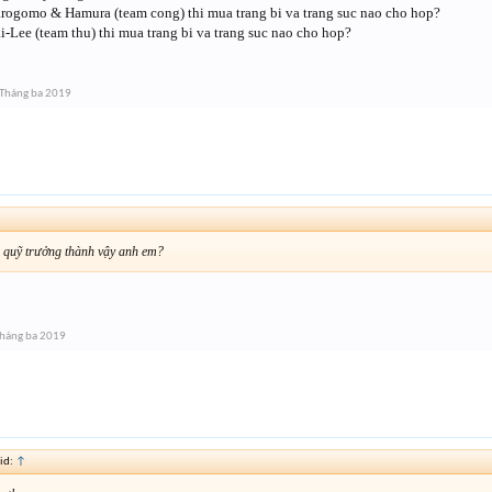
arogomo & Hamura (team cong) thi mua trang bi va trang suc nao cho hop?
i-Lee (team thu) thi mua trang bi va trang suc nao cho hop?
Tháng ba 2019
 quỹ trưởng thành vậy anh em?
háng ba 2019
id:
↑