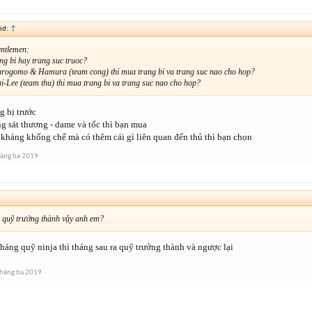
id:
↑
entlemen:
ng bi hay trang suc truoc?
arogomo & Hamura (team cong) thi mua trang bi va trang suc nao cho hop?
ai-Lee (team thu) thi mua trang bi va trang suc nao cho hop?
g bị trước
ng sát thương - dame và tốc thì bạn mua
 kháng khống chế mà có thêm cái gì liên quan đến thủ thì bạn chọn
áng ba 2019
 quỹ trưởng thành vậy anh em?
háng quỹ ninja thì tháng sau ra quỹ trưởng thành và ngược lại
háng ba 2019