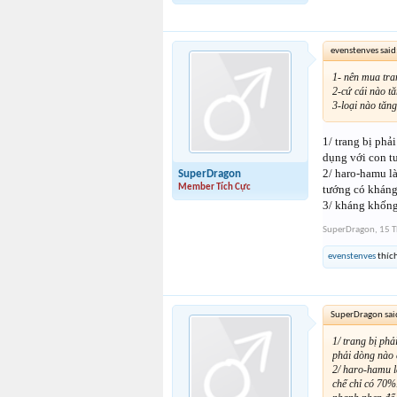
evenstenves said
1- nên mua tra
2-cứ cái nào t
3-loại nào tăn
1/ trang bị phả
dụng với con tư
2/ haro-hamu là
SuperDragon
Member Tích Cực
tướng có kháng
3/ kháng khống 
SuperDragon
,
15 T
evenstenves
thích
SuperDragon sai
1/ trang bị ph
phải dòng nào 
2/ haro-hamu l
chế chỉ có 70%