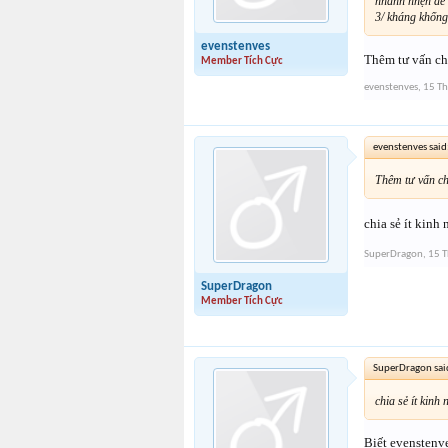
nhanh nhẹn để 
3/ kháng khống 
evenstenves
Thêm tư vấn ch
Member Tích Cực
evenstenves
,
15 Th
evenstenves said
Thêm tư vấn c
chia sẻ ít kinh
SuperDragon
,
15 T
SuperDragon
Member Tích Cực
SuperDragon sai
chia sẻ ít kinh
Biết evenstenve