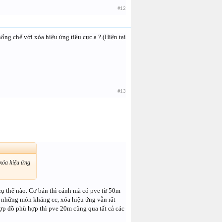
#12
ng chế với xóa hiệu ứng tiêu cực ạ ?.(Hiện tại
#13
 xóa hiệu ứng
cụ thể nào. Cơ bản thì cánh mà có pve từ 50m
ì những món kháng cc, xóa hiệu ứng vẫn rất
 hợp đồ phù hợp thì pve 20m cũng qua tất cả các