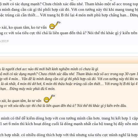
 bộ mới có tác dụng mạnh? Chưa chính xác đâu nhé. Tham khảo một số acc trong top
à mình đang cần cái gì thì phối hợp cái đó. Với con tướng này thì khi mang trang bị 
ặc trùng cái cần thiết.... Với trang bị B thì lại 4 món mới phù hợp chẳng hạn... Đ
o xài, ko quan tâm, ko tư vấn
g cc với xóa tiêu cực thì chả là liên quan đến thủ à? Nói thế thì khác gì ý kiến trên
a 2019
s là người chơi acc nào thì mới biết kinh nghiệm mình có chưa là gì.
 bộ mới có tác dụng mạnh? Chưa chính xác đâu nhé. Tham khảo một số acc trong top 30 cụm 1
p với 4 món... Vấn đề là mình đang cần cái gì thì phối hợp cái đó. Với con tướng này thì khi 
 là ok nhất, 4 món thì dở hơi, 6 món thì thừa hoặc trùng cái cần thiết.... Với trang bị B thì lại
 hạn... Đừng máy móc phải đủ 6 món.
o xài, ko quan tâm, ko tư vấn
g cc với xóa tiêu cực thì chả là liên quan đến thủ à? Nói thế thì khác gì ý kiến trên đâu.
c mình có thể dễ kiếm dòng hợp với con tướng mình cần hơn. trang bị kết hợp 1 cặp
1 set 6 món thì kích hoạt dòng cuối là dòng mạnh nhất của bộ trang bị đấy nên mình
ích hợp nhất. có nhiều dòng thích hợp với thủ nhưng xóa tiêu cực mình nghĩ là hợp