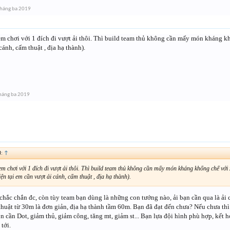
háng ba 2019
m chơi với 1 đích đi vượt ải thôi. Thì build team thủ không cần mấy món kháng khố
cánh, cấm thuật , địa hạ thành).
háng ba 2019
d:
↑
em chơi với 1 đích đi vượt ải thôi. Thì build team thủ không cần mấy món kháng khống chế với
iện tại em cần vượt ải cánh, cấm thuật , địa hạ thành).
chắc chắn đc, còn tùy team bạn dùng là những con tướng nào, ải bạn cần qua là ải 
thuật từ 30m là đơn giản, địa hạ thành tầm 60m. Bạn đã đạt đến chưa? Nếu chưa th
òn cần Dot, giảm thủ, giảm công, tăng mt, giảm st... Bạn lựa đội hình phù hợp, kết
tới.