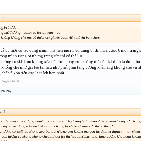
:
↑
ng bị trước
ăng sát thương - dame và tốc thì bạn mua
g kháng khống chế mà có thêm cái gì liên quan đến thủ thì bạn chọn
i cả bộ mới có tác dụng mạnh. mà tiền mua 1 bộ trang bị thì mua được 6 món trang 
ớng mình trang bị nhưng trang sức thì có thể lựa.
 tướng có skill mù không xóa bỏ. trừ những con kháng mù còn lại dính là đứng im.
 khống chế như gai lee thì hầu như phế. phải tăng cường khả năng khống chế và nh
chế và xóa tiêu cực là thích hợp nhất.
háng ba 2019
 bài này.
d:
↑
ải cả bộ mới có tác dụng mạnh. mà tiền mua 1 bộ trang bị thì mua được 6 món trang sức. tran
cũng có tác dụng với con tướng mình trang bị nhưng trang sức thì có thể lựa.
à tướng có skill mù không xóa bỏ. trừ những con kháng mù còn lại dính là đứng im. tuy nhiên 
. gặp tướng có kháng khống chế như gai lee thì hầu như phế. phải tăng cường khả năng khống