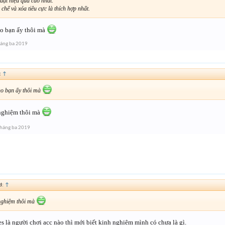
đạt hiệu quả cao nhất.
chế và xóa tiêu cực là thích hợp nhất.
o bạn ấy thôi mà
áng ba 2019
:
↑
ho bạn ấy thôi mà
 nghiệm thôi mà
háng ba 2019
d:
↑
 nghiệm thôi mà
s là người chơi acc nào thì mới biết kinh nghiệm mình có chưa là gì.