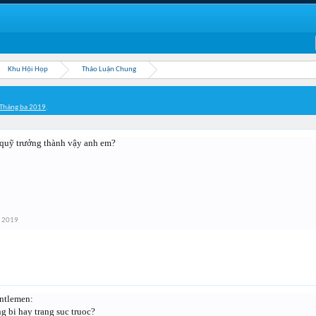
Khu Hội Họp
Thảo Luận Chung
Tháng ba 2019
.
 quỹ trưởng thành vậy anh em?
a 2019
ntlemen:
g bi hay trang suc truoc?