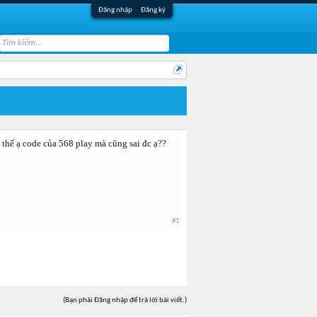
Đăng nhập
Đăng ký
 thế ạ code của 568 play mà cũng sai đc ạ??
#1
(Bạn phải Đăng nhập để trả lời bài viết.)