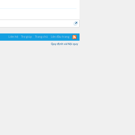
Liên hệ
Trợ giúp
Trang chủ
Lên đầu trang
Quy định và Nội quy