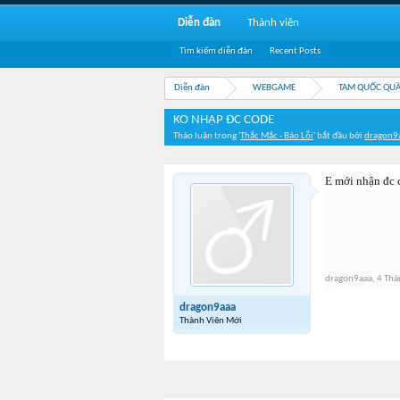
Diễn đàn
Thành viên
Tìm kiếm diễn đàn
Recent Posts
Diễn đàn
WEBGAME
TAM QUỐC QU
KO NHẬP ĐC CODE
Thảo luận trong '
Thắc Mắc - Báo Lỗi
' bắt đầu bởi
dragon9
E mới nhận đc c
dragon9aaa
,
4 Thá
dragon9aaa
Thành Viên Mới