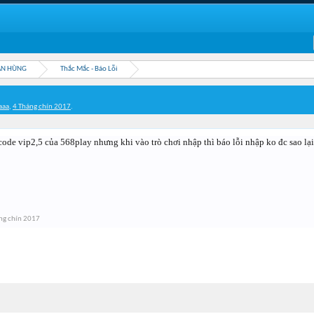
ẦN HÙNG
Thắc Mắc - Báo Lỗi
aaa
,
4 Tháng chín 2017
.
ode vip2,5 của 568play nhưng khi vào trò chơi nhập thì báo lỗi nhập ko đc sao lại
ng chín 2017