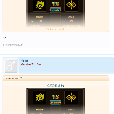
Click to expand...
22
8 Tháng một 2024
hlren
Member Tích Cực
Belinda said:
↑
CHC 63 8.1/1