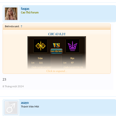
fasgas
Cao Thủ Forum
Belinda said:
↑
CHC 63 8.2/1
Click to expand...
23
8 Tháng một 2024
asayo
Thành Viên Mới