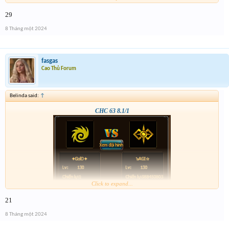
29
8 Tháng một 2024
fasgas
Cao Thủ Forum
Belinda said:
↑
CHC 63 8.1/1
Click to expand...
21
8 Tháng một 2024