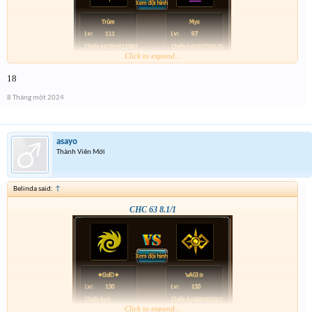
Click to expand...
18
8 Tháng một 2024
asayo
Thành Viên Mới
Belinda said:
↑
CHC 63 8.1/1
Click to expand...