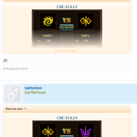
CHC 63 8.1/1
Click to expand...
20
8 Tháng một 2024
tanhonion
Cao Thủ Forum
Belinda said:
↑
CHC 63 8.2/1