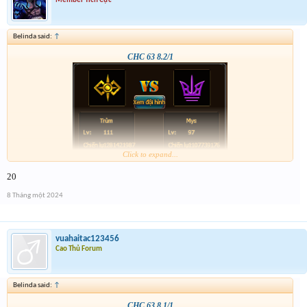
Member Tích Cực
Belinda said:
↑
CHC 63 8.2/1
Click to expand...
20
8 Tháng một 2024
vuahaitac123456
Cao Thủ Forum
Belinda said:
↑
CHC 63 8.1/1