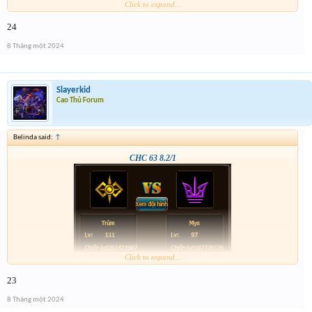
Click to expand...
24
8 Tháng một 2024
Slayerkid
Cao Thủ Forum
Belinda said:
↑
CHC 63 8.2/1
Click to expand...
23
8 Tháng một 2024