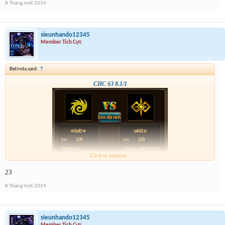
8 Tháng một 2024
sieunhando12345
Member Tích Cực
Belinda said:
↑
CHC 63 8.1/1
Click to expand...
23
8 Tháng một 2024
sieunhando12345