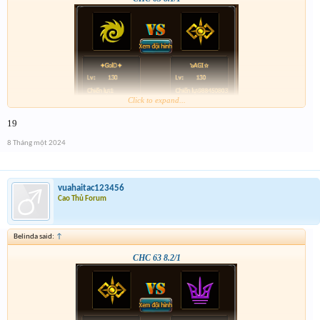
Click to expand...
19
8 Tháng một 2024
vuahaitac123456
Cao Thủ Forum
Belinda said:
↑
CHC 63 8.2/1