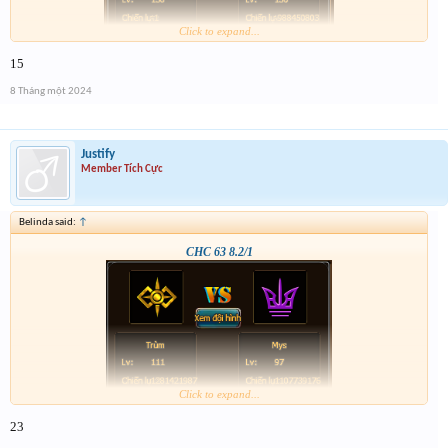
Click to expand...
15
8 Tháng một 2024
Justify
Member Tích Cực
Belinda said:
↑
CHC 63 8.2/1
Click to expand...
23