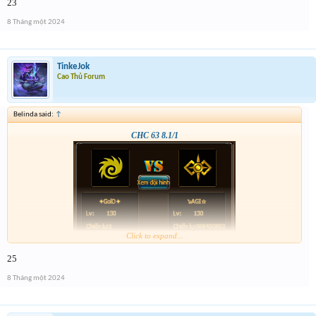
23
8 Tháng một 2024
TinkeJok
Cao Thủ Forum
Belinda said:
↑
CHC 63 8.1/1
Click to expand...
25
8 Tháng một 2024