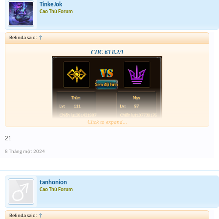
TinkeJok
Cao Thủ Forum
Belinda said:
↑
CHC 63 8.2/1
Click to expand...
21
8 Tháng một 2024
tanhonion
Cao Thủ Forum
Belinda said:
↑