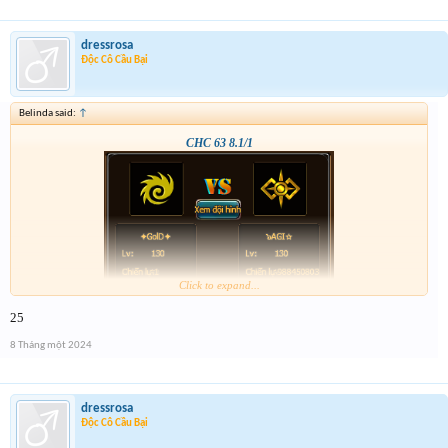
dressrosa
Độc Cô Cầu Bại
Belinda said:
↑
CHC 63 8.1/1
Click to expand...
25
8 Tháng một 2024
dressrosa
Độc Cô Cầu Bại