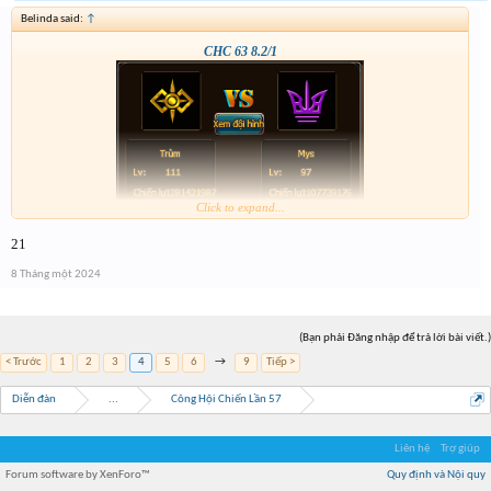
Belinda said:
↑
CHC 63 8.2/1
Click to expand...
21
8 Tháng một 2024
(Bạn phải Đăng nhập để trả lời bài viết.)
< Trước
1
2
3
4
5
6
→
9
Tiếp >
Diễn đàn
...
Công Hội Chiến Lần 57
Liên hệ
Trợ giúp
Forum software by XenForo™
Quy định và Nội quy