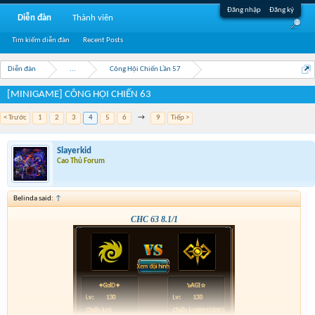
Đăng nhập
Đăng ký
Diễn đàn
Thành viên
Tìm kiếm diễn đàn
Recent Posts
Diễn đàn
...
Công Hội Chiến Lần 57
[MINIGAME] CÔNG HỘI CHIẾN 63
< Trước
1
2
3
4
5
6
→
9
Tiếp >
Slayerkid
Cao Thủ Forum
Belinda said:
↑
CHC 63 8.1/1