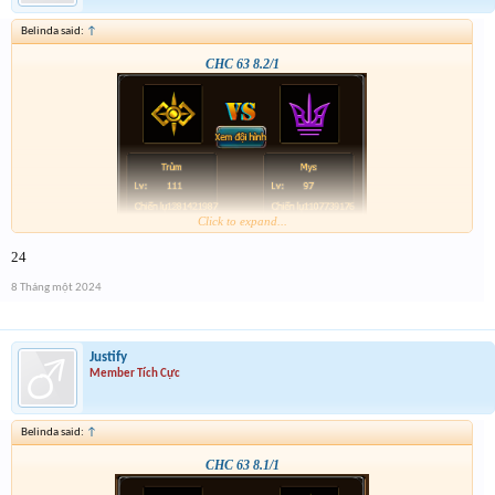
Belinda said:
↑
CHC 63 8.2/1
Click to expand...
24
8 Tháng một 2024
Justify
Member Tích Cực
Belinda said:
↑
CHC 63 8.1/1