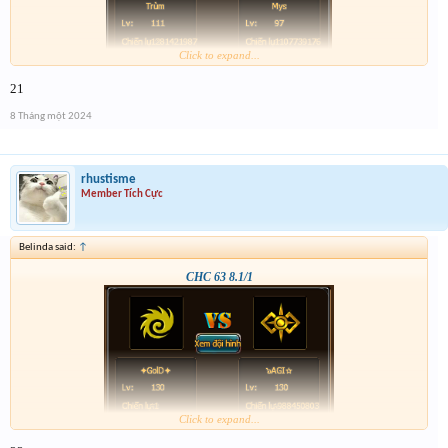
Click to expand...
21
8 Tháng một 2024
rhustisme
Member Tích Cực
Belinda said:
↑
CHC 63 8.1/1
Click to expand...