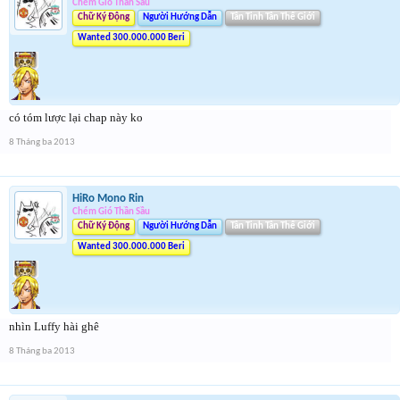
Chém Gió Thần Sầu
Chữ Ký Động
Người Hướng Dẫn
Tân Tinh Tân Thế Giới
Wanted 300.000.000 Beri
có tóm lược lại chap này ko
8 Tháng ba 2013
HiRo Mono Rin
Chém Gió Thần Sầu
Chữ Ký Động
Người Hướng Dẫn
Tân Tinh Tân Thế Giới
Wanted 300.000.000 Beri
nhìn Luffy hài ghê
8 Tháng ba 2013