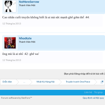
NoMoreSorrow
Thành Viên Mới
Cao nhân cuối truyện không biết là ai mà sức mạnh ghê gớm thế :44:
12 Tháng ba 2013
NhocKute
Thành Viên Mới
ông mù là ai nhỉ :42: ghê wa'
12 Tháng ba 2013
(Bạn phải Đăng nhập để trả lời bài viết.)
Diễn đàn
...
Nhật Ký Hàng Hải
Truyện tranh One Piece
Liên hệ
Trợ giúp
Forum software by XenForo™
Quy định và Nội quy