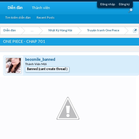
Đăng nhập
Đăng ký
Diễn đàn
Thành viên
Tìm kiếm diễn đàn
Recent Posts
Diễn đàn
...
Nhật Ký Hàng Hải
Truyện tranh One Piece
ONE PIECE - CHAP 701
beosmile_banned
Thành Viên Mới
Banned (cant create thread )