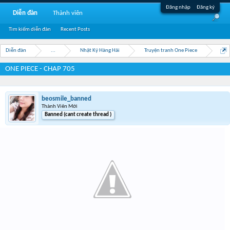
Đăng nhập
Đăng ký
Diễn đàn
Thành viên
Tìm kiếm diễn đàn
Recent Posts
Diễn đàn
...
Nhật Ký Hàng Hải
Truyện tranh One Piece
ONE PIECE - CHAP 705
beosmile_banned
Thành Viên Mới
Banned (cant create thread )