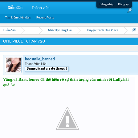
Đăng nhập
Đăng ký
Diễn đàn
Thành viên
Tìm kiếm diễn đàn
Recent Posts
Diễn đàn
...
Nhật Ký Hàng Hải
Truyện tranh One Piece
ONE PIECE - CHAP 720
beosmile_banned
Thành Viên Mới
Banned (cant create thread )
Vâng,và Bartolomeo đã thể hiển rõ sự thần tượng của mình với Luffy,hài
quá ^^