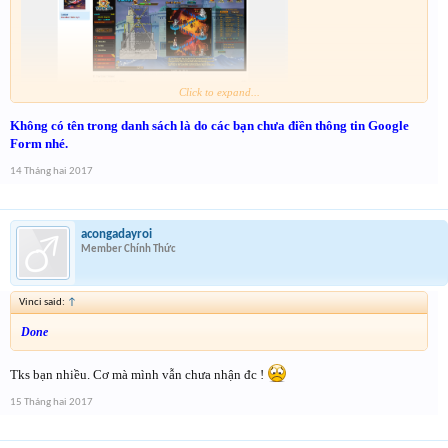
Click to expand...
mail:
winestz@yahoo.com
Không có tên trong danh sách là do các bạn chưa điền thông tin Google
Form nhé.
14 Tháng hai 2017
acongadayroi
Member Chính Thức
Vinci said:
↑
Done
Tks bạn nhiều. Cơ mà mình vẫn chưa nhận đc !
15 Tháng hai 2017