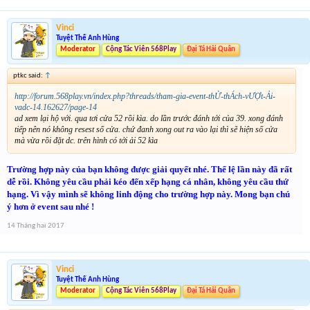
Vinci
Tuyệt Thế Anh Hùng
Moderator
Cộng Tác Viên 568Play
Đại Tá Hải Quân
ptkc said:
↑
http://forum.568play.vn/index.php?threads/tham-gia-event-thỬ-thÁch-vƯỢt-Ải-
vadc-14.162627/page-14
ad xem lại hộ với. qua tơi cửa 52 rồi kìa. do lần trước đánh tới của 39. xong đánh
tiếp nên nó không resest số cửa. chứ đanh xong out ra vào lại thì sẽ hiện số cửa
mà vừa rồi đặt dc. trên hình có tới ải 52 kìa
Trường hợp này của bạn không được giải quyết nhé. Thể lệ lần này đã rất
dễ rồi. Không yêu cầu phải kéo đến xếp hạng cá nhân, không yêu cầu thứ
hạng. Vì vậy mình sẽ không linh động cho trường hợp này. Mong bạn chú
ý hơn ở event sau nhé !
14 Tháng hai 2017
Vinci
Tuyệt Thế Anh Hùng
Moderator
Cộng Tác Viên 568Play
Đại Tá Hải Quân