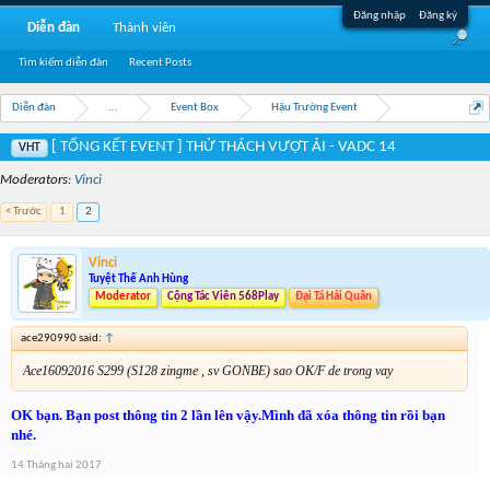
Đăng nhập
Đăng ký
Diễn đàn
Thành viên
Tìm kiếm diễn đàn
Recent Posts
Diễn đàn
...
Event Box
Hậu Trường Event
[ TỔNG KẾT EVENT ] THỬ THÁCH VƯỢT ẢI - VADC 14
VHT
Moderators:
Vinci
< Trước
1
2
Vinci
Tuyệt Thế Anh Hùng
Moderator
Cộng Tác Viên 568Play
Đại Tá Hải Quân
ace290990 said:
↑
Ace16092016 S299 (S128 zingme , sv GONBE) sao OK/F de trong vay
OK bạn. Bạn post thông tin 2 lần lên vậy.Mình đã xóa thông tin rồi bạn
nhé.
14 Tháng hai 2017