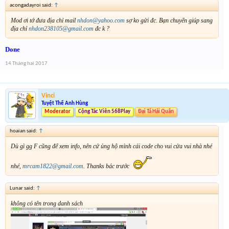
acongadayroi said:
↑
Mod ơi tớ đưa địa chỉ mail
nhdon@yahoo.com
sợ ko gửi đc. Bạn chuyển giúp sang
địa chỉ
nhdon238105@gmail.com
đc k ?
Done
14 Tháng hai 2017
Vinci
Tuyệt Thế Anh Hùng
Moderator
Cộng Tác Viên 568Play
Đại Tá Hải Quân
hoaian said:
↑
Dù gì gg F cũng để xem info, nên cứ ủng hộ mình cái code cho vui cửa vui nhà nhé
nhé,
mrcam1822@gmail.com
. Thanks bác trước
Lunar said:
↑
không có tên trong danh sách