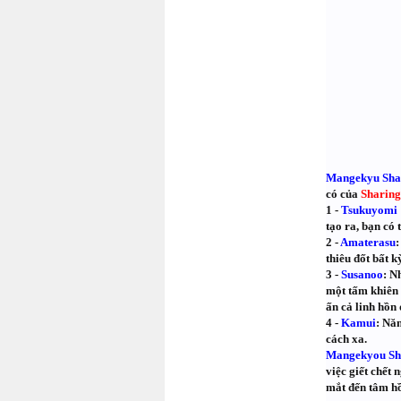
Mangekyu Sha
có của
Sharin
1 -
Tsukuyomi
tạo ra, bạn có 
2 -
Amaterasu
:
thiêu đốt bất kỳ
3 -
Susanoo
: N
một tấm khiên 
ấn cả linh hồn 
4 -
Kamui
: Nă
cách xa.
Mangekyou Sh
việc giết chết
mắt đến tâm hồ