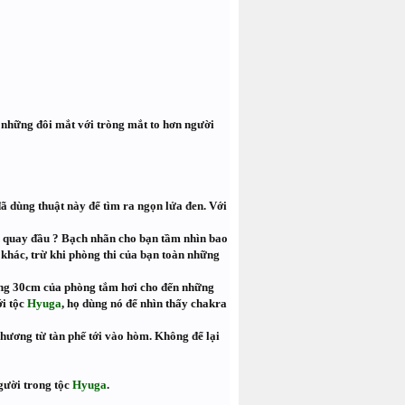
 những đôi mắt với tròng mắt to hơn người
ã dùng thuật này để tìm ra ngọn lửa đen. Với
n quay đầu ? Bạch nhãn cho bạn tầm nhìn bao
 khác, trừ khi phòng thi của bạn toàn những
tông 30cm của phòng tắm hơi cho đến những
ới tộc
Hyuga
, họ dùng nó để nhìn thấy chakra
phương từ tàn phế tới vào hòm. Không để lại
gười trong tộc
Hyuga
.