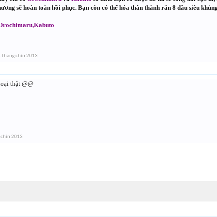
hương sẽ hoàn toàn hồi phục. Bạn còn có thể hóa thân thành rắn 8 đầu siêu khủng
Orochimaru,Kabuto
 Tháng chín 2013
loại thật @@
 chín 2013