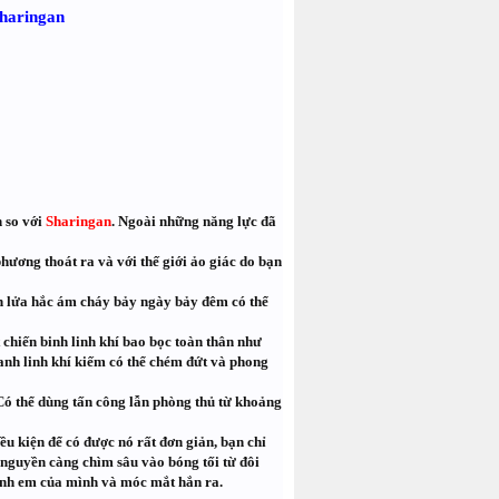
haringan
n so với
Sharingan
. Ngoài những năng lực đã
hương thoát ra và với thế giới ảo giác do bạn
ọn lửa hắc ám cháy bảy ngày bảy đêm có thể
 chiến binh linh khí bao bọc toàn thân như
anh linh khí kiếm có thể chém đứt và phong
Có thể dùng tấn công lẫn phòng thủ từ khoảng
u kiện để có được nó rất đơn giản, bạn chỉ
 nguyền càng chìm sâu vào bóng tối từ đôi
 anh em của mình và móc mắt hắn ra.