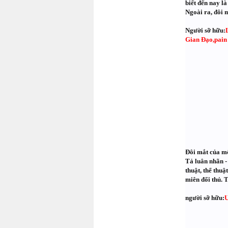
biết đến nay là
Ngoài ra, đôi 
Người sỡ hữu:
Gian Đạo,pain
Đôi mắt của m
Tả luân nhãn 
thuật, thể thu
miên đối thủ. 
người sỡ hữu:
U