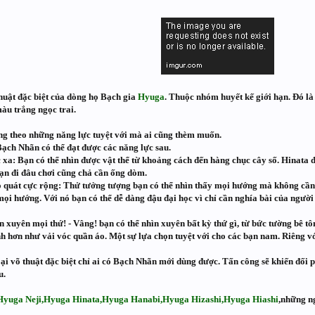
huật đặc biệt của dòng họ Bạch gia
Hyuga
. Thuộc nhóm huyết kế giới hạn. Đó là
àu trắng ngọc trai.
g theo những năng lực tuyệt với mà ai cũng thèm muốn.
ạch Nhãn có thể đạt được các năng lực sau.
 xa: Bạn có thể nhìn được vật thể từ khoảng cách đến hàng chục cây số. Hinata đ
ạn đi đâu chơi cũng chả cần ống dòm.
 quát cực rộng: Thử tưởng tượng bạn có thể nhìn thấy mọi hướng mà không cầ
mọi hướng. Với nó bạn có thể dễ dàng đậu đại học vì chỉ cần nghía bài của người
n xuyên mọi thứ! - Vâng! bạn có thể nhìn xuyên bất kỳ thứ gì, từ bức tường bê 
hơn như vải vóc quần áo. Một sự lựa chọn tuyệt với cho các bạn nam. Riêng v
oại võ thuật đặc biệt chỉ ai có Bạch Nhãn mới dùng được. Tấn công sẽ khiến đối 
u.
Hyuga Neji,Hyuga Hinata,Hyuga Hanabi,Hyuga Hizashi,Hyuga Hiashi
,những n