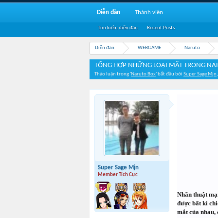
Diễn đàn
Thành viên
Tìm kiếm diễn đàn
Recent Posts
Diễn đàn
WEBGAME
Naruto
TỔNG HỢP NHỮNG LOẠI MẮT TRONG NA
Thảo luận trong '
Naruto Box
' bắt đầu bởi
Super Sage Mjn
Super Sage Mjn
Member Tích Cực
Nhãn thuật mạ
được bất kì ch
mắt của nhau, 