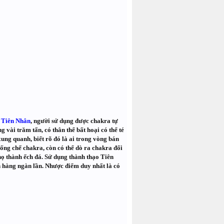
t
Tiên Nhân
, người sử dụng được chakra tự
vài trăm tấn, có thân thể bất hoại có thể té
ung quanh, biết rõ đó là ai trong vòng bán
ống chế chakra, còn có thể dò ra chakra đối
 họ thành ếch đá. Sử dụng thành thạo Tiên
ên hàng ngàn lần. Nhược điểm duy nhất là có