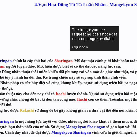
4.Vạn Hoa Đồng Tử Tả Luân Nhãn - Mangekyou S
ringan
chính là cấp thứ hai của
Sharingan
. MS đạt một cảnh giới khát hoàn toà
gan
, người luyện được MS, hiện được biết sẽ có thể đạt các năng lực sau:
: Dùng nhãn thuật thôi miên khiến đối phương rơi vào một ảo giác như thật, vô p
thể tùy ý hành hạ đối thủ. Kẻ trùng chiêu này sẽ suy sụp tinh thần vĩnh viễn.
 Nhẫn pháp có sức hủy diệt vô cùng khủng khiếp, người sử dụng triệu hồi ra ng
 thứ gì.
hẫn thuật này cho đến nay chỉ có
Itachi
luyện thành. Người sử dụng triệu hồi một
vững chắc chống đỡ bất kì đòn tấn công nào.
Itachi
còn có thêm Totsuka, một th
đối thủ.
ng lực được
Kakashi
sử dụng để bẻ gãy không gian và đưa vật thể đến nơi khác. 
aringan
là một năng lực tuyệt vời được nhiều người khao khát và thèm muốn, điề
 người bạn thân nhất của mình. Sử dụng
Mangekyou Sharingan
sẽ gắn bạn với lời
n. Cách duy nhất để đạt được
Mangekyou Sharingan
vĩnh cửu là giết đi người