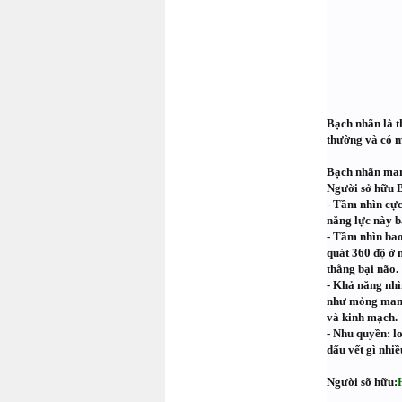
Bạch nhãn là t
thường và có m
Bạch nhãn man
Người sở hữu B
- Tầm nhìn cực
năng lực này b
- Tầm nhìn bao
quát 360 độ ở 
thằng bại não.
- Khả năng nhì
như mỏng manh 
và kinh mạch.
- Nhu quyền: l
dấu vết gì nhiề
Người sỡ hữu: