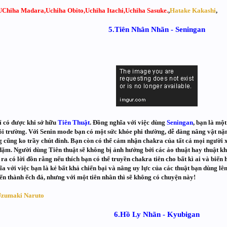
UChiha Madara,Uchiha Obito,Uchiha Itachi,Uchiha Sasuke.
,
Hatake Kakashi
,
5.Tiên Nhân Nhãn - Seningan
 có được khi sở hữu
Tiên Thuật
. Đồng nghĩa với việc dùng
Seningan
, bạn là mộ
ôi trường. Với Senin mode bạn có một sức khỏe phi thường, dễ dàng nâng vật nặng 
g cũng ko trầy chút đỉnh. Bạn còn có thể cảm nhận chakra của tất cả mọi người x
dặm. Người dùng Tiên thuật sẽ không bị ảnh hưởng bởi các ảo thuật hay thuật kh
ra có lời đồn rằng nếu thích bạn có thể truyền chakra tiên cho bất kì ai và biến
ĩa với việc bạn là kẻ bất khả chiến bại và nâng uy lực của các thuật bạn dùng l
iến thành ếch đá, nhưng với một tiên nhân thì sẽ không có chuyện này!
zumaki Naruto
6.Hồ Ly Nhãn - Kyubigan