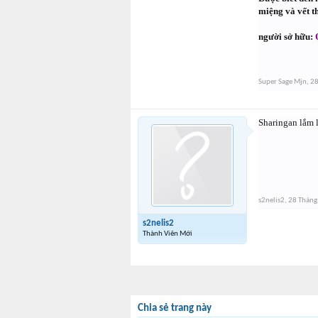
miệng và vết t
người sở hữu:
Super Sage Mjn
,
28
Sharingan lắm 
s2nelis2
,
28 Tháng
s2nelis2
Thành Viên Mới
Chia sẻ trang này