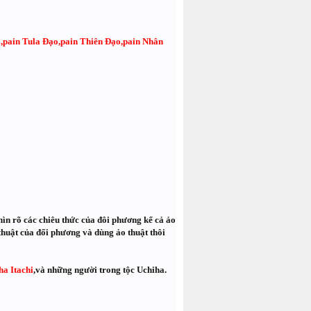
,pain Tula Đạo,pain Thiên Đạo,pain Nhân
hìn rõ các chiêu thức của đôi phương kể cả ảo
thuật của đối phương và dùng ảo thuật thôi
a Itachi
,và những người trong tộc Uchiha.