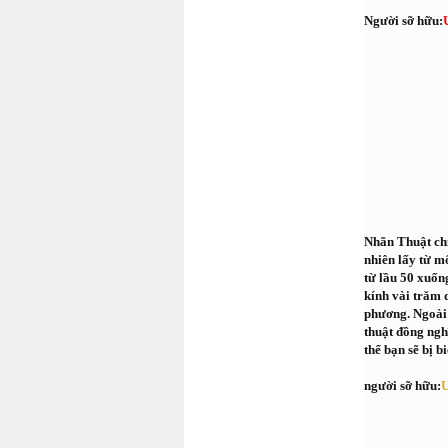
Người sỡ hữu:
Nhãn Thuật chỉ
nhiên lấy từ m
từ lầu 50 xuốn
kính vài trăm 
phương. Ngoài 
thuật đồng ngh
thể bạn sẽ bị b
người sỡ hữu:
U