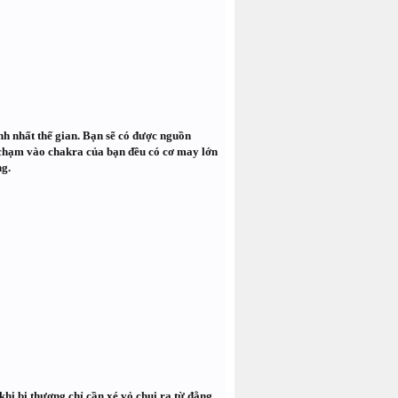
nh nhất thế gian. Bạn sẽ có được nguồn
 chạm vào chakra của bạn đều có cơ may lớn
ng.
 khi bị thương chỉ cần xé vỏ chui ra từ đằng