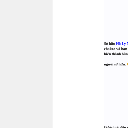
Sở hữu
Hồ Ly 
chakra vô hạn 
biến thành bùn
người sỡ hữu:
Được biết đến 