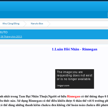
Khu Cộng Đồng
Naruto Box
RUTO
,
28 Tháng chín 2013
.
1.Luân Hồi Nhãn - Rinnegan
nh nhất trong Tam Đại Nhãn Thuật.Người sở hữu
Rinnegan
có thể thông thạo 6 
iêu thức nào. Sử dụng Rinnegan có thể điều khiển được 6 thân thể với 6 trường p
có thể dùng những thanh kiếm chakra đen khống chế hoàn toàn chakra đối phươ