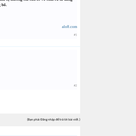
 bố.
alo8.com
#1
#2
(Bạn phải Đăng nhập để trả lời bài viết.)