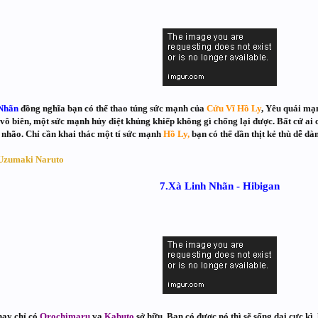
Nhãn
đồng nghĩa bạn có thể thao túng sức mạnh của
Cửu Vĩ Hồ Ly
, Yêu quái mạ
vô biên, một sức mạnh hủy diệt khủng khiếp không gì chống lại được. Bất cứ ai
 nhão. Chỉ cần khai thác một tí sức mạnh
Hồ Ly,
bạn có thể dần thịt kẻ thù dễ dà
Uzumaki Naruto
7.Xà Linh Nhãn - Hibigan
nay chỉ có
Orochimaru
va
Kabuto
sở hữu. Bạn có được nó thì sẽ sống dai cực kì,