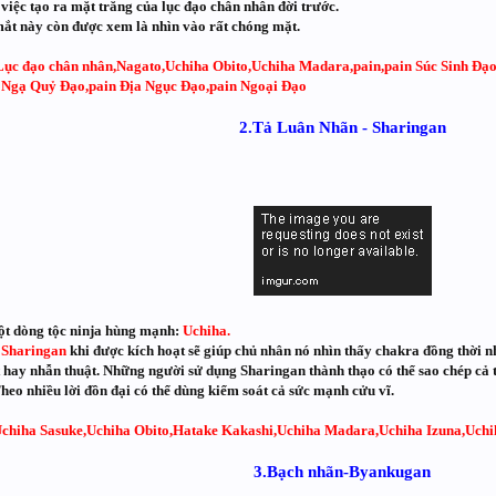
 việc tạo ra mặt trăng của lục đạo chân nhân đời trước.
mắt này còn được xem là nhìn vào rất chóng mặt.
Lục đạo chân nhân,Nagato,Uchiha Obito,Uchiha Madara,pain,pain Súc Sinh Đạo
 Ngạ Quỷ Đạo,pain Địa Ngục Đạo,pain Ngoại Đạo
2.Tả Luân Nhãn - Sharingan
ột dòng tộc ninja hùng mạnh:
Uchiha.
-
Sharingan
khi được kích hoạt sẽ giúp chủ nhân nó nhìn thấy chakra đồng thời n
ật hay nhẫn thuật. Những người sử dụng Sharingan thành thạo có thể sao chép cả 
Theo nhiều lời đồn đại có thể dùng kiểm soát cả sức mạnh cửu vĩ.
chiha Sasuke,Uchiha Obito,Hatake Kakashi,Uchiha Madara,Uchiha Izuna,Uchih
3.Bạch nhãn-Byankugan