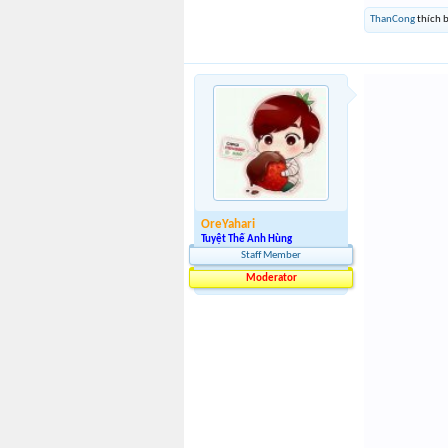
ThanCong
thích b
OreYahari
Tuyệt Thế Anh Hùng
Staff Member
Moderator