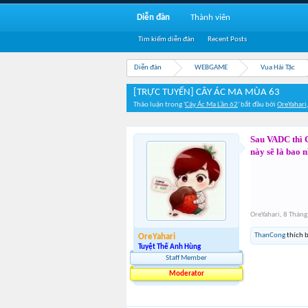
Diễn đàn
Thành viên
Tìm kiếm diễn đàn
Recent Posts
Diễn đàn
WEBGAME
Vua Hải Tặc
[TRỰC TUYẾN] CÂY ÁC MA MÙA 63
Thảo luận trong '
Cây Ác Ma Lần 62
' bắt đầu bởi
OreYahari
Sau VADC thì C
này sẽ là bao 
OreYahari
,
8 Tháng
ThanCong
thích b
OreYahari
Tuyệt Thế Anh Hùng
Staff Member
Moderator