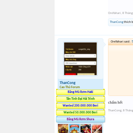
OreYahari
,
8 Tháng
ThanCong
thích b
OreYahari said:
ThanCong
Cao Thủ Forum
Băng Mũ Rơm Haki
Tân Tinh Đại Hải Trình
chấm hết
Wanted 200.000.000 Beri
ThanCong
,
8 Thán
Wanted 50.000.000 Beri
Băng Mũ Rơm Shura