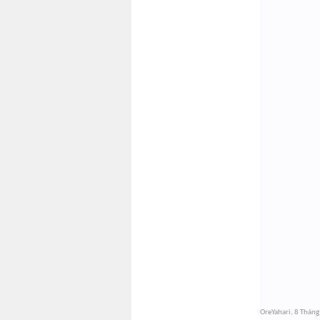
OreYahari
,
8 Tháng