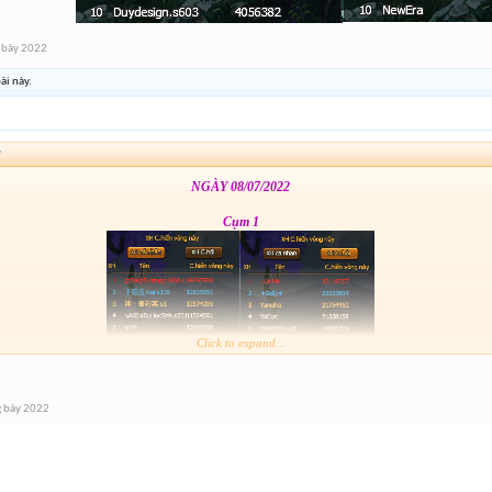
 bảy 2022
ài này.
↑
NGÀY 08/07/2022
Cụm 1
Click to expand...
Cụm 2
g bảy 2022