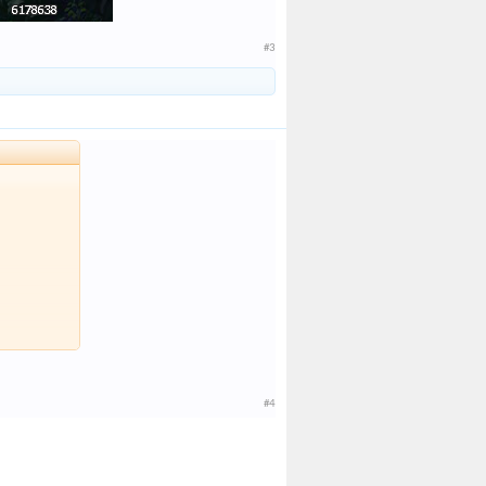
#3
#4