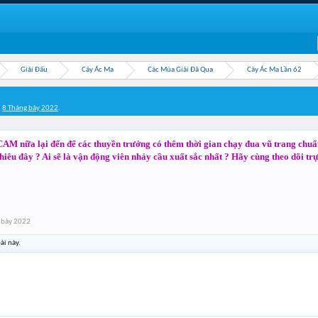
Giải Đấu
Cây Ác Ma
Các Mùa Giải Đã Qua
Cây Ác Ma Lần 62
,
8 Tháng bảy 2022
.
AM nữa lại đến để các thuyền trưởng có thêm thời gian chạy đua vũ trang chuẩn
nhiêu đây ? Ai sẽ là vận động viên nhảy cầu xuất sắc nhất ? Hãy cùng theo dõi tr
 bảy 2022
ài này.