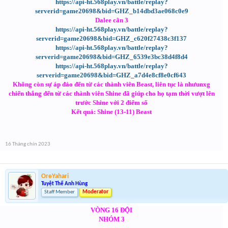
https://api-ht.568play.vn/battle/replay?
serverid=game20698&bid=GHZ_b14dbd3ae068c0e9
Dalee cân 3
https://api-ht.568play.vn/battle/replay?
serverid=game20698&bid=GHZ_c620f27438c3f137
https://api-ht.568play.vn/battle/replay?
serverid=game20698&bid=GHZ_6539e3bc38d4f8d4
https://api-ht.568play.vn/battle/replay?
serverid=game20698&bid=GHZ_a7d4e8cf8e0cf643
Không còn sự áp đảo đến từ các thành viên Beast, liên tục là nhưunxg
chiến thắng đến từ các thành viên Shine đã giúp cho họ tạm thời vượt lên
trước Shine với 2 điểm số
Kết quả: Shine (13-11) Beast
16 Tháng chín 2023
OreYahari
Tuyệt Thế Anh Hùng
Staff Member
Moderator
VÒNG 16 ĐỘI
NHÓM 3