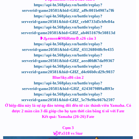
https://api-ht.568play.vn/battle/replay?
serverid=game20581&bid=GHZ_af9c001b4907a7f6
https://api-ht.568play.vn/battle/replay?
serverid=game20581&bid=GHZ_ceb0733d5cb9e84a
https://api-ht.568play.vn/battle/replay?
serverid=game20581&bid=GHZ_ab4651679e50813d
❥₯emon☠MũRơm♔.s26 cân 3
https://api-ht.568play.vn/battle/replay?
serverid=game20581&bid=GHZ_43126804ffc9e435
https://api-ht.568play.vn/battle/replay?
serverid=game20581&bid=GHZ_aeed0fd67da99367
https://api-ht.568play.vn/battle/replay?
serverid=game20581&bid=GHZ_d4e66b0cd29c9037
BlueSky.s86 cân 2
https://api-ht.568play.vn/battle/replay?
serverid=game20581&bid=GHZ_4243079f09af893e
https://api-ht.568play.vn/battle/replay?
serverid=game20581&bid=GHZ_5e79e9bc667b2597
Ở hiệp đấu này là sự áp đảo tương đối đến từ các thành viên Yamaha. Có
được 2 màn cân 3 đã giúp cho họ tạm thời cân bằng tỉ số với Fate
Kết quả: Yamaha (26-26) Fate
Cụm 3
๖ۣۜOP.s518 vs Star