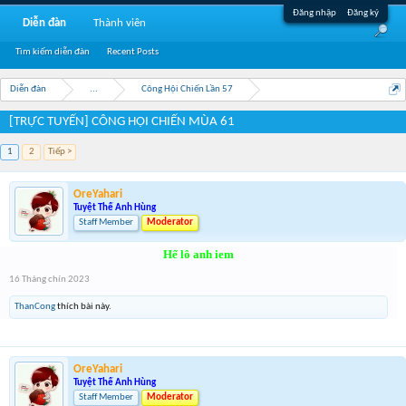
Đăng nhập
Đăng ký
Diễn đàn
Thành viên
Tìm kiếm diễn đàn
Recent Posts
Diễn đàn
...
Công Hội Chiến Lần 57
[TRỰC TUYẾN] CÔNG HỘI CHIẾN MÙA 61
1
2
Tiếp >
OreYahari
Tuyệt Thế Anh Hùng
Staff Member
Moderator
Hế lô anh iem
16 Tháng chín 2023
ThanCong
thích bài này.
OreYahari
Tuyệt Thế Anh Hùng
Staff Member
Moderator