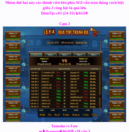
Nhóm thứ hai này các thành viên bên phía AGI vẫn toàn thắng cách biệt
giữa 2 công hội là quá lớn.
DâmTặc.s43 (24-35) ๖AGI✯
Cụm 2
Yamaha vs Fate
➻❥₯emon☠Wolf♔.s28 cân 3