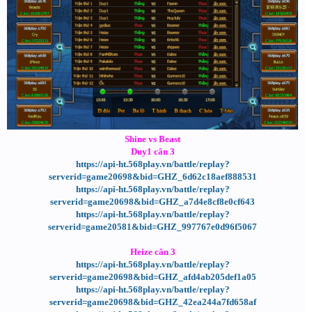
Shine vs Beast
Duy1 cân 3
https://api-ht.568play.vn/battle/replay?
serverid=game20698&bid=GHZ_6d62c18aef888531
https://api-ht.568play.vn/battle/replay?
serverid=game20698&bid=GHZ_a7d4e8cf8e0cf643
https://api-ht.568play.vn/battle/replay?
serverid=game20581&bid=GHZ_997767e0d96f5067
Heize cân 3
https://api-ht.568play.vn/battle/replay?
serverid=game20698&bid=GHZ_afd4ab205def1a05
https://api-ht.568play.vn/battle/replay?
serverid=game20698&bid=GHZ_42ea244a7fd658af