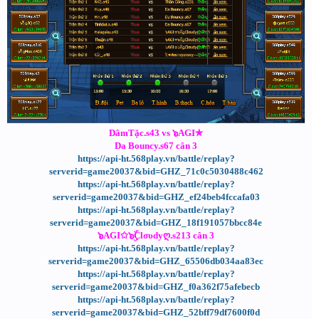
DâmTặc.s43 vs ๖AGI✯
Da Bouncy.s67 cân 3
https://api-ht.568play.vn/battle/replay?
serverid=game20037&bid=GHZ_71c0c5030488c462
https://api-ht.568play.vn/battle/replay?
serverid=game20037&bid=GHZ_ef24beb4fccafa03
https://api-ht.568play.vn/battle/replay?
serverid=game20037&bid=GHZ_18f191057bbcc84e
๖AGI✩๖ۣۜClσυdyღ.s213 cân 3
https://api-ht.568play.vn/battle/replay?
serverid=game20037&bid=GHZ_65506db034aa83ec
https://api-ht.568play.vn/battle/replay?
serverid=game20037&bid=GHZ_f0a362f75afebecb
https://api-ht.568play.vn/battle/replay?
serverid=game20037&bid=GHZ_52bff79df7600f0d