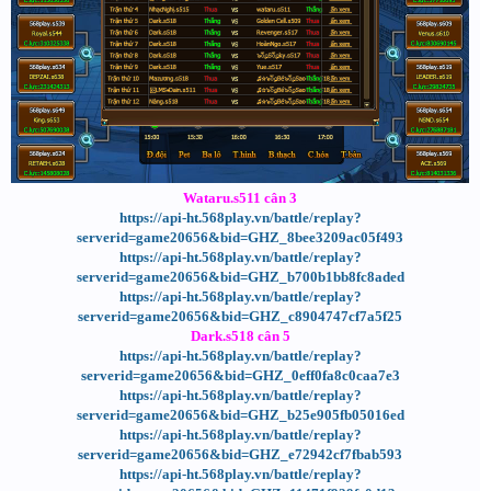
Wataru.s511 cân 3
https://api-ht.568play.vn/battle/replay?
serverid=game20656&bid=GHZ_8bee3209ac05f493
https://api-ht.568play.vn/battle/replay?
serverid=game20656&bid=GHZ_b700b1bb8fc8aded
https://api-ht.568play.vn/battle/replay?
serverid=game20656&bid=GHZ_c8904747cf7a5f25
Dark.s518 cân 5
https://api-ht.568play.vn/battle/replay?
serverid=game20656&bid=GHZ_0eff0fa8c0caa7e3
https://api-ht.568play.vn/battle/replay?
serverid=game20656&bid=GHZ_b25e905fb05016ed
https://api-ht.568play.vn/battle/replay?
serverid=game20656&bid=GHZ_e72942cf7fbab593
https://api-ht.568play.vn/battle/replay?