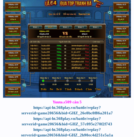
Yuuta.s509 cân 5
https://api-ht.568play.vn/battle/replay?
serverid=game20656&bid=GHZ_26e0bc0f86a201a7
https://api-ht.568play.vn/battle/replay?
serverid=game20656&bid=GHZ_57c095e270f2f743
https://api-ht.568play.vn/battle/replay?
serverid=game20656&bid=GHZ_2b90ec4d251e5a1a