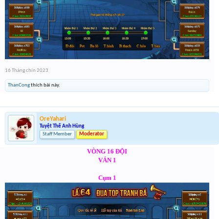
16 Tháng chín 2023
ThanCong
thích bài này.
OreYahari
Tuyệt Thế Anh Hùng
Staff Member
Moderator
VÒNG 16 ĐỘI
VÁN 1
Cụm 1