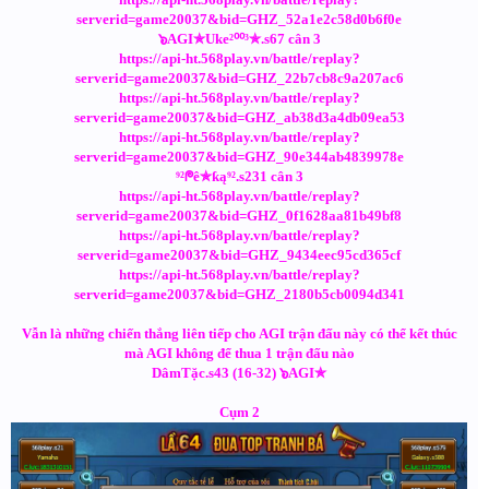
serverid=game20037&bid=GHZ_52a1e2c58d0b6f0e
๖AGI✯Uke²⁰⁰³✯.s67 cân 3
https://api-ht.568play.vn/battle/replay?
serverid=game20037&bid=GHZ_22b7cb8c9a207ac6
https://api-ht.568play.vn/battle/replay?
serverid=game20037&bid=GHZ_ab38d3a4db09ea53
https://api-ht.568play.vn/battle/replay?
serverid=game20037&bid=GHZ_90e344ab4839978e
⁹²ᖘê✯ƙą⁹².s231 cân 3
https://api-ht.568play.vn/battle/replay?
serverid=game20037&bid=GHZ_0f1628aa81b49bf8
https://api-ht.568play.vn/battle/replay?
serverid=game20037&bid=GHZ_9434eec95cd365cf
https://api-ht.568play.vn/battle/replay?
serverid=game20037&bid=GHZ_2180b5cb0094d341
Vẫn là những chiến thắng liên tiếp cho AGI trận đấu này có thể kết thúc
mà AGI không để thua 1 trận đấu nào
DâmTặc.s43 (16-32) ๖AGI✯
Cụm 2