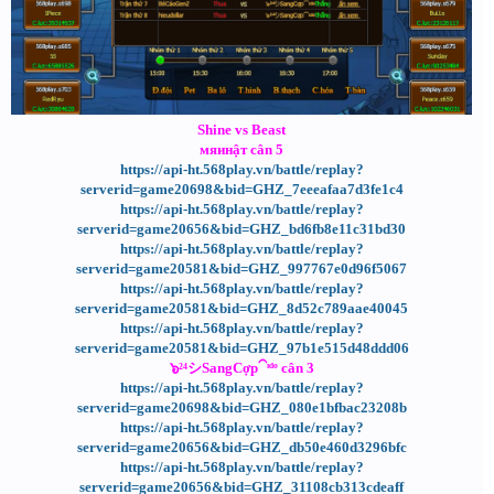
Shine vs Beast
мяинậт cân 5
https://api-ht.568play.vn/battle/replay?
serverid=game20698&bid=GHZ_7eeeafaa7d3fe1c4
https://api-ht.568play.vn/battle/replay?
serverid=game20656&bid=GHZ_bd6fb8e11c31bd30
https://api-ht.568play.vn/battle/replay?
serverid=game20581&bid=GHZ_997767e0d96f5067
https://api-ht.568play.vn/battle/replay?
serverid=game20581&bid=GHZ_8d52c789aae40045
https://api-ht.568play.vn/battle/replay?
serverid=game20581&bid=GHZ_97b1e515d48ddd06
๖²⁴シSangCợp⁀ᶦᵈᵒ cân 3
https://api-ht.568play.vn/battle/replay?
serverid=game20698&bid=GHZ_080e1bfbac23208b
https://api-ht.568play.vn/battle/replay?
serverid=game20656&bid=GHZ_db50e460d3296bfc
https://api-ht.568play.vn/battle/replay?
serverid=game20656&bid=GHZ_31108cb313cdeaff