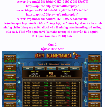
serverid=game20581&bid=GHZ_91b5e798035e97ff
https://api-ht.568play.vn/battle/replay?
serverid=game20581&bid=GHZ_d251cc647a7e51a5
https://api-ht.568play.vn/battle/replay?
serverid=game20581&bid=GHZ_9297e7a3bb6cf0f0
Trận đấu quá hấp dẫn đến từ cả 2 cổng hội, cả 2 cổng hội đều có cho mình
nhưng chiến thắng tuy nhiên tất cả vẫn là nhưng màn ăn miếng trả miếng
của cả 2. Tỉ số vẫn nguyên về Yamaha nhưng các biệt vẫn là 1 người.
Kết quả: Yamaha (19-18) Fate
Cụm 3
๖ۣۜOP.s518 vs Star