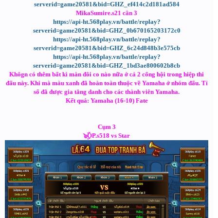
serverid=game20581&bid=GHZ_ef414c2d181ad584
MikaSumire.s21 cân 3
https://api-ht.568play.vn/battle/replay?
serverid=game20581&bid=GHZ_0b670165203172c0
https://api-ht.568play.vn/battle/replay?
serverid=game20581&bid=GHZ_6c24d848b3e575cb
https://api-ht.568play.vn/battle/replay?
serverid=game20581&bid=GHZ_1bd3ae800602b8cb
Khôgn có thêm bất kì màn đôi co nào nữa ở cả 2 cổng hội trong hiệp thi
đấu này. Khi mà màu xanh đã hoàn toàn thuộc về Yamaha ở nhóm đấu. Tỉ
số đã được gia tăng danh cho các thành viên Yamaha.
Kết quả: Yamaha (16-10) Fate
Cụm 3
๖ۣۜOP.s518 vs Star