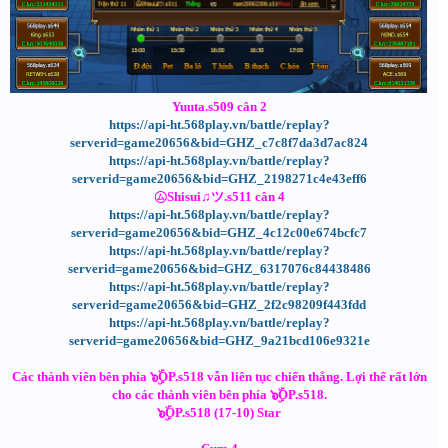
Yuuta.s509 cân 2
https://api-ht.568play.vn/battle/replay?
serverid=game20656&bid=GHZ_c7c8f7da3d7ac824
https://api-ht.568play.vn/battle/replay?
serverid=game20656&bid=GHZ_2198271c4e43eff6
㋰Shisui♫ツ.s511 cân 4
https://api-ht.568play.vn/battle/replay?
serverid=game20656&bid=GHZ_4c12c00e674bcfc7
https://api-ht.568play.vn/battle/replay?
serverid=game20656&bid=GHZ_6317076c84438486
https://api-ht.568play.vn/battle/replay?
serverid=game20656&bid=GHZ_2f2c98209f443fdd
https://api-ht.568play.vn/battle/replay?
serverid=game20656&bid=GHZ_9a21bcd106e9321e
Các thành viên bên phía ๖ۣۜOP.s518 vẫn liên tục chiến thắng. Lợi thế rất lớn
cho các thành viên bên phía ๖ۣۜOP.s518.
๖ۣۜOP.s518 (17-10) Star