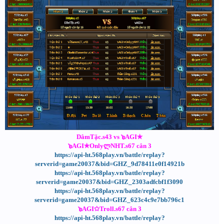
DâmTặc.s43 vs ๖AGI✯
๖AGI✯OnlyლNHT.s67 cân 3
https://api-ht.568play.vn/battle/replay?
serverid=game20037&bid=GHZ_9d78411e0f14921b
https://api-ht.568play.vn/battle/replay?
serverid=game20037&bid=GHZ_2303adfcbf1f3090
https://api-ht.568play.vn/battle/replay?
serverid=game20037&bid=GHZ_623c4c9e7bb796c1
๖AGI✩Troll.s67 cân 3
https://api-ht.568play.vn/battle/replay?