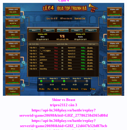
Cụm 4
Shine vs Beast
tripro2112 cân 3
https://api-ht.568play.vn/battle/replay?
serverid=game20698&bid=GHZ_27786258d365d08d
https://api-ht.568play.vn/battle/replay?
serverid=game20698&bid=GHZ_12d447b52bf87bcb