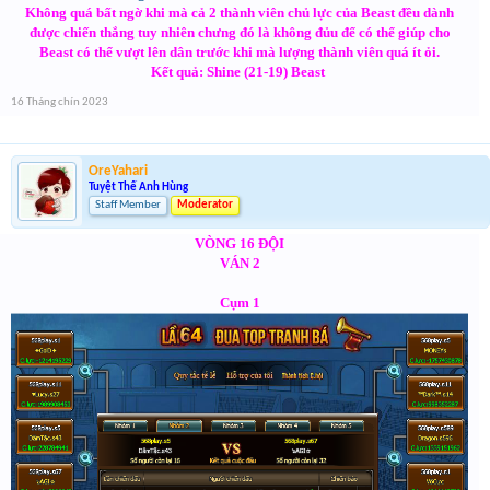
Không quá bất ngờ khi mà cả 2 thành viên chủ lực của Beast đều dành
được chiến thắng tuy nhiên chưng đó là không đủu để có thể giúp cho
Beast có thể vượt lên dân trước khi mà lượng thành viên quá ít ỏi.
Kết quả: Shine (21-19) Beast
16 Tháng chín 2023
OreYahari
Tuyệt Thế Anh Hùng
Staff Member
Moderator
VÒNG 16 ĐỘI
VÁN 2
Cụm 1