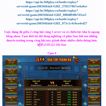
https://api-ht.568play.vn/battle/replay?
serverid=game20656&bid=GHZ_3781170b7ee6a6ee
https://api-ht.568play.vn/battle/replay?
serverid=game20656&bid=GHZ_8f8fdf94fb743ea5
https://api-ht.568play.vn/battle/replay?
serverid=game20656&bid=GHZ_975c1c4c0ea4ed27
Cuộc đụng độ giữa 2 công hội cùng 1 sever và có chiến lực khá là ngang
bằng nhau. Tạm thời lợi thế đang nghiêng về phía Star khi mà những
thuyển trưởng trong công hội này giành được nhiều chiến thắng hơn.
๖ۣۜOP.s518 (22-26) Star
Cụm 4