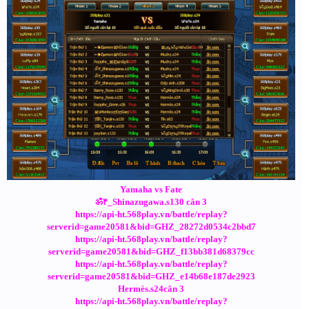
Yamaha vs Fate
ॐ۴_Shinazugawa.s130 cân 3
https://api-ht.568play.vn/battle/replay?
serverid=game20581&bid=GHZ_28272d0534c2bbd7
https://api-ht.568play.vn/battle/replay?
serverid=game20581&bid=GHZ_f13bb381d68379cc
https://api-ht.568play.vn/battle/replay?
serverid=game20581&bid=GHZ_e14b68e187de2923
Hermès.s24cân 3
https://api-ht.568play.vn/battle/replay?