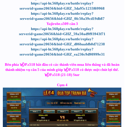
https://api-ht.568play.vn/battle/replay?
serverid=game20656&bid=GHZ_3da95c1233f69968
https://api-ht.568play.vn/battle/replay?
serverid=game20656&bid=GHZ_0fc50a39cd19db87
Yajirobe.s509 cân 3
https://api-ht.568play.vn/battle/replay?
serverid=game20656&bid=GHZ_59a50ad9f93943f71
https://api-ht.568play.vn/battle/replay?
serverid=game20656&bid=GHZ_d06baabfb0d71238
https://api-ht.568play.vn/battle/replay?
serverid=game20656&bid=GHZ_ea236c9d90999e31
Bên phía ๖ۣۜOP.s518 bắt đầu có các thành viên mua liên thắng và đã hoàn
thành nhiệm vụ cân 5 của mình giúp ๖ۣۜOP.s518 có được một chút lợi thế.
๖ۣۜOP.s518 (21-18) Star
Cụm 4