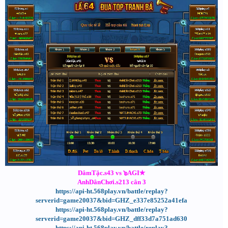
DâmTặc.s43 vs ๖AGI✯
AnhDânChơi.s213 cân 3
https://api-ht.568play.vn/battle/replay?
serverid=game20037&bid=GHZ_e337e85252a41efa
https://api-ht.568play.vn/battle/replay?
serverid=game20037&bid=GHZ_dff33d7a751ad630
https://api-ht.568play.vn/battle/replay?