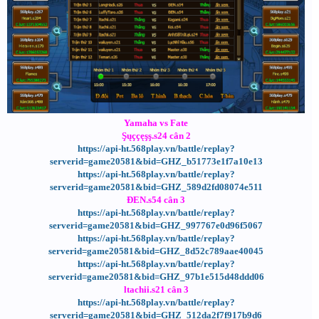
Yamaha vs Fate
Şųççęşş.s24 cân 2
https://api-ht.568play.vn/battle/replay?
serverid=game20581&bid=GHZ_b51773e1f7a10e13
https://api-ht.568play.vn/battle/replay?
serverid=game20581&bid=GHZ_589d2fd08074e511
ĐEN.s54 cân 3
https://api-ht.568play.vn/battle/replay?
serverid=game20581&bid=GHZ_997767e0d96f5067
https://api-ht.568play.vn/battle/replay?
serverid=game20581&bid=GHZ_8d52c789aae40045
https://api-ht.568play.vn/battle/replay?
serverid=game20581&bid=GHZ_97b1e515d48ddd06
ltachii.s21 cân 3
https://api-ht.568play.vn/battle/replay?
serverid=game20581&bid=GHZ_512da2f7f917b9d6