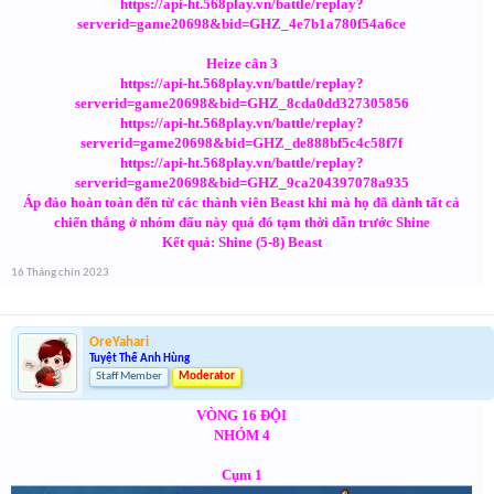
https://api-ht.568play.vn/battle/replay?
serverid=game20698&bid=GHZ_4e7b1a780f54a6ce
Heize cân 3
https://api-ht.568play.vn/battle/replay?
serverid=game20698&bid=GHZ_8cda0dd327305856
https://api-ht.568play.vn/battle/replay?
serverid=game20698&bid=GHZ_de888bf5c4c58f7f
https://api-ht.568play.vn/battle/replay?
serverid=game20698&bid=GHZ_9ca204397078a935
Áp đảo hoàn toàn đến từ các thành viên Beast khi mà họ đã dành tất cả
chiến thắng ở nhóm đấu này quá đó tạm thời dẫn trước Shine
Kết quả: Shine (5-8) Beast
16 Tháng chín 2023
OreYahari
Tuyệt Thế Anh Hùng
Staff Member
Moderator
VÒNG 16 ĐỘI
NHÓM 4
Cụm 1