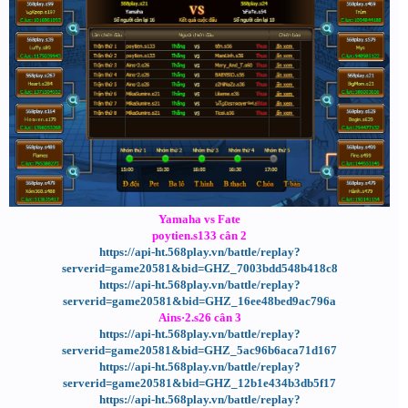
Yamaha vs Fate
poytien.s133 cân 2
https://api-ht.568play.vn/battle/replay?
serverid=game20581&bid=GHZ_7003bdd548b418c8
https://api-ht.568play.vn/battle/replay?
serverid=game20581&bid=GHZ_16ee48bed9ac796a
Ains·2.s26 cân 3
https://api-ht.568play.vn/battle/replay?
serverid=game20581&bid=GHZ_5ac96b6aca71d167
https://api-ht.568play.vn/battle/replay?
serverid=game20581&bid=GHZ_12b1e434b3db5f17
https://api-ht.568play.vn/battle/replay?