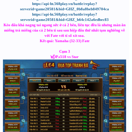
https://api-ht.568play.vn/battle/replay?
serverid=game20581&bid=GHZ_0b8a8beb849704ca
https://api-ht.568play.vn/battle/replay?
serverid=game20581&bid=GHZ_b64c142a6edbec83
Kéo đấu khá nagng tai ngang sức ở cả 2 bên, liên tục đều là nhưng màn ăn
miếng trả miếng của cả 2 bên tỉ sau sau hiệp đấu thứ nhất tạm nghiêng về
với Fate với tỉ số xít soa.
Kết quả: Yamaha (32-33) Fate
Cụm 3
๖ۣۜOP.s518 vs Star