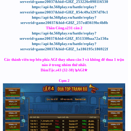
serverid=game20037&bid=GHZ_253226e098116530
https://api-ht.568play.vn/battle/replay?
serverid=game20037&bid=GHZ_854c49a3297d70c1
https://api-ht.568play.vn/battle/replay?
serverid=game20037&bid=GHZ_257edf3619bc4b8b
Thần Công.s231 cân 2
https://api-ht.568play.vn/battle/replay?
serverid=game20037&bid=GHZ_851330baa72a150a
https://api-ht.568play.vn/battle/replay?
serverid=game20037&bid=GHZ_1a186195c186922f
Các thành viên top bên phía AGI thay nhau cân 3 và không để thua 1 trận
nào ở trong nhóm thứ nhất.
DâmTặc.s43 (32-38) ๖AGI✯
Cụm 2