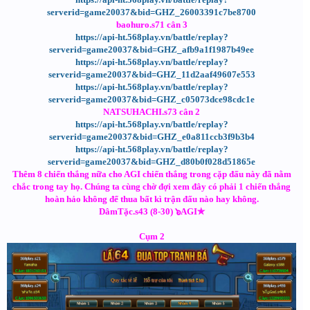
serverid=game20037&bid=GHZ_26003391c7be8700
baohuro.s71 cân 3
https://api-ht.568play.vn/battle/replay?
serverid=game20037&bid=GHZ_afb9a1f1987b49ee
https://api-ht.568play.vn/battle/replay?
serverid=game20037&bid=GHZ_11d2aaf49607e553
https://api-ht.568play.vn/battle/replay?
serverid=game20037&bid=GHZ_c05073dce98cdc1e
NATSUHACHI.s73 cân 2
https://api-ht.568play.vn/battle/replay?
serverid=game20037&bid=GHZ_e0a811ccb3f9b3b4
https://api-ht.568play.vn/battle/replay?
serverid=game20037&bid=GHZ_d80b0f028d51865e
Thêm 8 chiến thắng nữa cho AGI chiến thắng trong cặp đấu này đã nằm
chắc trong tay họ. Chúng ta cùng chờ đợi xem đây có phải 1 chiến thắng
hoàn hảo không để thua bất kì trận đấu nào hay không.
DâmTặc.s43 (8-30) ๖AGI✯
Cụm 2