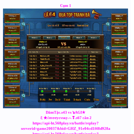
Cụm 1
DâmTặc.s43 vs ๖AGI✯
ミ★∂σѕтσуєνѕку︵❣.s67 cân 2
https://api-ht.568play.vn/battle/replay?
serverid=game20037&bid=GHZ_91e04cd1f48d928a
https://api-ht.568play.vn/battle/replay?