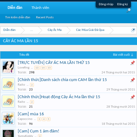
Đăng nhập
Đăng ký
Diễn đàn
Thành viên
Tìm kiếm diễn đàn
Recent Posts
Diễn đàn
...
Cây Ác Ma
Các Mùa Giải Đã Qua
CÂY ÁC MA LẦN 15
Tiêu đề
Bài viết cuối ↓
[TRỰC TUYẾN] CÂY ÁC MA LẦN THỨ 15
Lovefing
...
13
14
15
Trả lời:
298
24 Tháng mười hai 2015
[Chính thức]Danh sách chia cụm CAM lần thứ 15
Raito
...
2
Trả lời:
23
29 Tháng mười 2015
[Chính thức]Hoạt động Cây Ác Ma lần thứ 15
Raito
...
2
Trả lời:
21
28 Tháng mười 2015
[Cam] mùa 16
Capoccino
...
3
4
5
Trả lời:
96
18 Tháng mười hai 2015
[Cam] Cụm 1 ảm đảm!
YumyKiddy
...
2