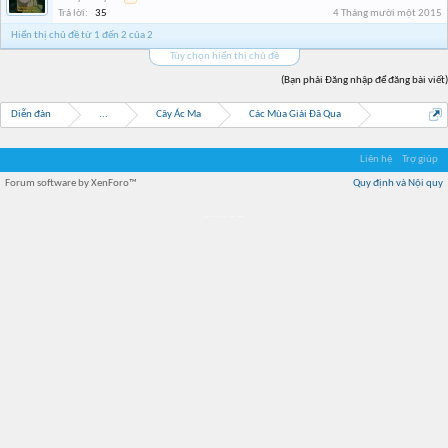
Trả lời:
35
4 Tháng mười một 2015
Hiển thị chủ đề từ 1 đến 2 của 2
Tùy chọn hiển thị chủ đề
(Bạn phải Đăng nhập để đăng bài viết)
Diễn đàn
...
Cây Ác Ma
Các Mùa Giải Đã Qua
Liên hệ
Trợ giúp
Forum software by XenForo™
Quy định và Nội quy
Địa điểm món ngon
Địa điểm nhà hàng
Quán cafe kem
Trung tâm mua sắm