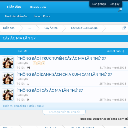
Đăng nhập
Đăng ký
Diễn đàn
Thành viên
Tìm kiếm diễn đàn
Recent Posts
Diễn đàn
...
Cây Ác Ma
Các Mùa Giải Đã Qua
CÂY ÁC MA LẦN 37
Tiêu đề
Bài viết cuối ↓
[THÔNG BÁO] TRỰC TUYẾN CÂY ÁC MA LẦN THỨ 37
GalaxyDr
...
3
4
5
Trả lời:
98
31 Tháng mười 2018
[THÔNG BÁO]DANH SÁCH CHIA CUM CAM LẦN THỨ 37
GalaxyDr
Trả lời:
1
25 Tháng mười 2018
[THÔNG BÁO] CÂY ÁC MA LẦN THỨ 37
GalaxyDr
Trả lời:
0
25 Tháng mười 2018
Hiển thị chủ đề từ 1 đến 3 của 3
Tùy chọn hiển thị chủ đề
(Bạn phải Đăng nhập để đăng bài viết)