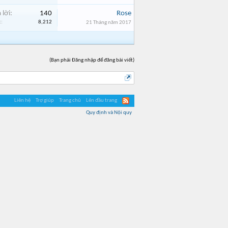
 lời:
140
Rose
:
8,212
21 Tháng năm 2017
(Bạn phải Đăng nhập để đăng bài viết)
Liên hệ
Trợ giúp
Trang chủ
Lên đầu trang
Quy định và Nội quy