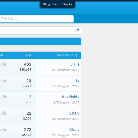
Đăng nhập
Đăng ký
lời
Đọc
Bài viết cuối ↓
 lời:
483
J-Fla
:
138,639
25 Tháng năm 2017
 lời:
15
ty
:
1,274
19 Tháng năm 2017
 lời:
2
davidsida
:
705
18 Tháng năm 2017
 lời:
22
Chaly
:
2,206
28 Tháng năm 2017
 lời:
272
Chaly
:
12,418
26 Tháng năm 2017