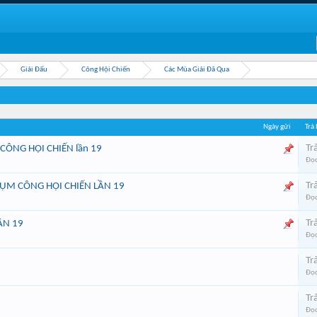
Giải Đấu
Công Hội Chiến
Các Mùa Giải Đã Qua
Ngày gửi
Trả 
Trả
g CÔNG HỘI CHIẾN lần 19
Đọc
Trả
ỤM CÔNG HỘI CHIẾN LẦN 19
Đọc
Trả
ẦN 19
Đọc
Trả
Đọc
Trả
Đọc