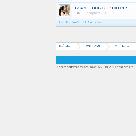
[GÓP Ý ] CÔNG HỘI CHIẾN 19
J-Fla
,
18 Tháng năm 2017
Hiển thị chủ đề từ 1 đến 3 của 3
Diễn đàn
WEBGAME
Vua Hải Tặc
Forum software by XenForo™
©2010-2014 XenForo Ltd.