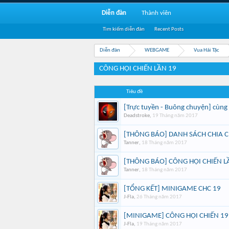
Diễn đàn
Thành viên
Tìm kiếm diễn đàn
Recent Posts
Diễn đàn
WEBGAME
Vua Hải Tặc
CÔNG HỘI CHIẾN LẦN 19
Tiêu đề
[Trực tuyền - Buông chuyện] cùn
Deadstroke
,
19 Tháng năm 2017
[THÔNG BÁO] DANH SÁCH CHIA C
Tanner
,
18 Tháng năm 2017
[THÔNG BÁO] CÔNG HỘI CHIẾN L
Tanner
,
18 Tháng năm 2017
[TỔNG KẾT] MINIGAME CHC 19
J-Fla
,
26 Tháng năm 2017
[MINIGAME] CÔNG HỘI CHIẾN 19
J-Fla
,
19 Tháng năm 2017