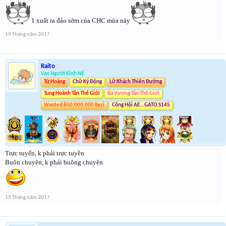
1 xuất ra đảo sớm của CHC mùa này
19 Tháng năm 2017
Raito
Vạn Người Kính Nể
Tứ Hoàng
Chữ Ký Động
Lữ Khách Thiên Đường
Tung Hoành Tân Thế Giới
Bá Vương Tân Thế Giới
Wanted 800.000.000 Beri
Công Hội AE...GATO.S145
Trực tuyến, k phải trực tuyền
Buôn chuyện, k phải buông chuyện
19 Tháng năm 2017