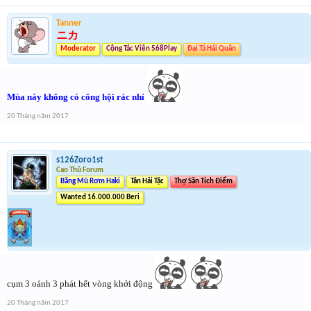
Tanner
ニカ
Moderator
Cộng Tác Viên 568Play
Đại Tá Hải Quân
Mùa này không có công hội rác nhỉ
20 Tháng năm 2017
s126Zoro1st
Cao Thủ Forum
Băng Mũ Rơm Haki
Tân Hải Tặc
Thợ Săn Tích Điểm
Wanted 16.000.000 Beri
cụm 3 oánh 3 phát hết vòng khởi động
20 Tháng năm 2017