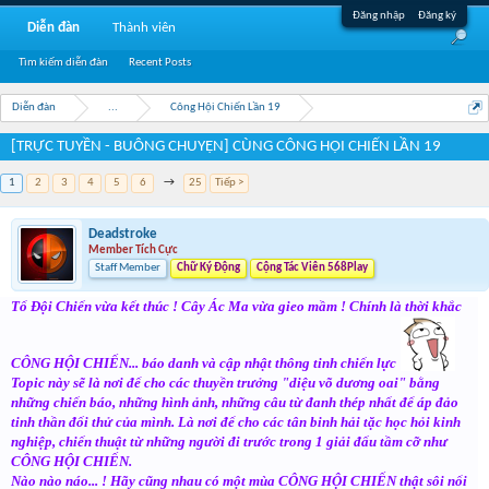
Đăng nhập
Đăng ký
Diễn đàn
Thành viên
Tìm kiếm diễn đàn
Recent Posts
Diễn đàn
...
Công Hội Chiến Lần 19
[TRỰC TUYỀN - BUÔNG CHUYỆN] CÙNG CÔNG HỘI CHIẾN LẦN 19
1
2
3
4
5
6
→
25
Tiếp >
Deadstroke
Member Tích Cực
Staff Member
Chữ Ký Động
Cộng Tác Viên 568Play
Tổ Đội Chiến vừa kết thúc ! Cây Ác Ma vừa gieo mầm ! Chính là thời khắc
CÔNG HỘI CHIẾN... báo danh và cập nhật thông tinh chiến lực
Topic này sẽ là nơi để cho các thuyền trưởng "diệu võ dương oai" bằng
những chiến báo, những hình ảnh, những câu từ đanh thép nhất để áp đảo
tinh thần đối thử của mình. Là nơi để cho các tân binh hải tặc học hỏi kinh
nghiệp, chiến thuật từ những người đi trước trong 1 giải đấu tầm cỡ như
CÔNG HỘI CHIẾN.
Nào nào náo... ! Hãy cũng nhau có một mùa CÔNG HỘI CHIẾN thật sôi nổi