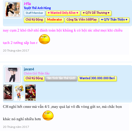
J-Fla
Tuyệt Thế Anh Hùng
Staff Member
♥ Wanted Only Alive ♥
♥ QTV Dễ Thương ♥
Chữ Ký Động
Moderator
Cộng Tác Viên 568Play
♥ QTV Thân Thiện ♥
nay cụm 2 khó thở nhỉ đánh toàn hội khủng k có hội rác như mọi khi chiều
tạch 2 tưởng sấp lun r
20 Tháng năm 2017
javan4
Chém Gió Thần Sầu
Chữ Ký Động
Tân Tinh Tân Thế Giới
Wanted 300.000.000 Beri
CH nghỉ hết cmnr mà vẫn 4/1 ,may quá lại vô đk vòng gửi xe, mà chắc bọn
khác nó nghỉ nhiều hơn
20 Tháng năm 2017