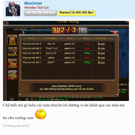
BlueOcean
Member Tích Cực
Tân Tinh Tân Thế Giới
Wanted 16.000.000 Beri
Chả biết nói gì luôn cái cụm chuyên lót đường vs ăn hành qua các mùa mà
ko cho xuống cụm
20 Tháng năm 2017