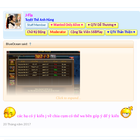
J-Fla
Tuyệt Thế Anh Hùng
Staff Member
♥ Wanted Only Alive ♥
♥ QTV Dễ Thương ♥
Chữ Ký Động
Moderator
Cộng Tác Viên 568Play
♥ QTV Thân Thiện ♥
BlueOcean said:
↑
Click to expand...
Chả biết nói gì luôn cái cụm chuyên lót đường vs ăn hành qua các mùa mà ko cho
xuống cụm
các hạ có ý kiến j về chia cụm có thể wa bên góp ý để ý kiến
20 Tháng năm 2017