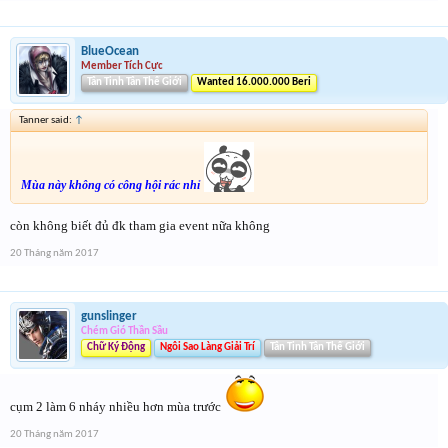
BlueOcean
Member Tích Cực
Tân Tinh Tân Thế Giới
Wanted 16.000.000 Beri
Tanner said:
↑
Mùa này không có công hội rác nhỉ
còn không biết đủ đk tham gia event nữa không
20 Tháng năm 2017
gunslinger
Chém Gió Thần Sầu
Chữ Ký Động
Ngôi Sao Làng Giải Trí
Tân Tinh Tân Thế Giới
cụm 2 làm 6 nháy nhiều hơn mùa trước
20 Tháng năm 2017