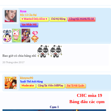
Rose
Độc Cô Cầu Bại
♥ Wanted Only Alive ♥
Chữ Ký Động
Công Hội MANUTD.S4
Vạn Nhân Mê
Bao giờ có chia bảng nhỉ
20 Tháng năm 2017
kissyou90
Tuyệt Thế Anh Hùng
Moderator
Cộng Tác Viên 568Play
Đại Tá Hải Quân
CHC mùa 19
Bảng đấu các cụm
Cụm 1