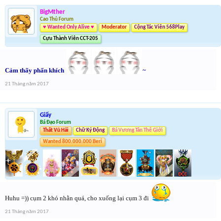
BigMther
Cao Thủ Forum
♥ Wanted Only Alive ♥
Moderator
Cộng Tác Viên 568Play
Cựu Thành Viên CCT-205
Cảm thấy phấn khích
~
21 Tháng năm 2017
Giấy
Bá Đạo Forum
Thất Vũ Hải
Chữ Ký Động
Bá Vương Tân Thế Giới
Wanted 800.000.000 Beri
Huhu =)) cụm 2 khó nhằn quá, cho xuống lại cụm 3 đi
21 Tháng năm 2017