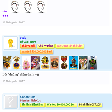
nhé
♥♥♥
19 Tháng năm 2017
Giấy
Bá Đạo Forum
Thất Vũ Hải
Chữ Ký Động
Bá Vương Tân Thế Giới
Wanted 800.000.000 Beri
Lót "đường" điểm danh =))
19 Tháng năm 2017
ConanKuns
Member Tích Cực
Tân Tinh Biển Đông
Wanted 50.000.000 Beri
Minh Tinh CCT-205