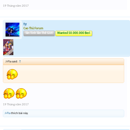
19 Tháng năm 2017
ty
Cao Thủ Forum
Tân Tinh Tân Thế Giới
Wanted 50.000.000 Beri
J-Fla said:
↑
19 Tháng năm 2017
J-Fla
thích bài này.