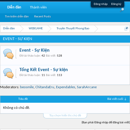
Đăng nhập
Đăng ký
Diễn đàn
Thành viên
Tìm kiếm diễn đàn
Recent Posts
Diễn đàn
WEBGAME
Truyền Thuyết Phong Bạo
EVENT - SỰ KIỆN
Event - Sự Kiện
Đề tài thảo luận:
42
Bài viết:
528
Tổng Kết Event - Sự kiện
Đề tài thảo luận:
11
Bài viết:
113
Moderators:
beosmile
,
ChitandaEru
,
Expendables
,
SarahArcane
Tiêu đề
Bài viết cuối ↓
Không có chủ đề.
Tùy chọn hiển thị chủ đề
(Bạn phải Đăng nhập để đăng bài viết)