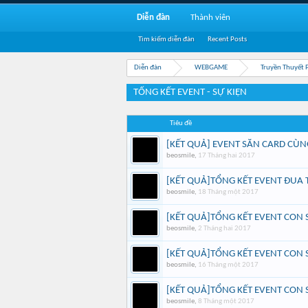
Diễn đàn
Thành viên
Tìm kiếm diễn đàn
Recent Posts
Diễn đàn
WEBGAME
Truyền Thuyết 
TỔNG KẾT EVENT - SỰ KIỆN
Tiêu đề
[KẾT QUẢ] EVENT SĂN CARD CÙ
beosmile
,
17 Tháng hai 2017
[KẾT QUẢ]TỔNG KẾT EVENT ĐUA 
beosmile
,
18 Tháng một 2017
[KẾT QUẢ]TỔNG KẾT EVENT CON
beosmile
,
2 Tháng hai 2017
[KẾT QUẢ]TỔNG KẾT EVENT CON
beosmile
,
16 Tháng một 2017
[KẾT QUẢ]TỔNG KẾT EVENT CON
beosmile
,
8 Tháng một 2017