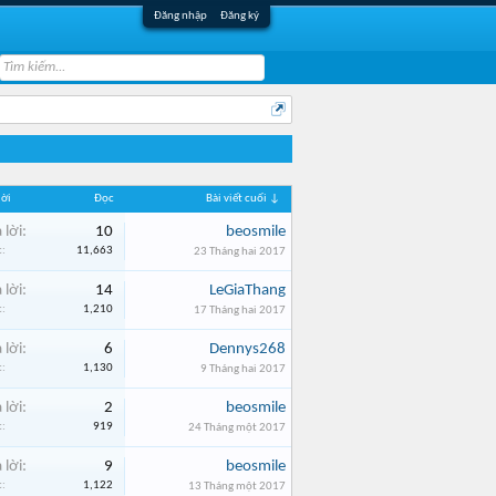
Đăng nhập
Đăng ký
lời
Đọc
Bài viết cuối ↓
 lời:
10
beosmile
:
11,663
23 Tháng hai 2017
 lời:
14
LeGiaThang
:
1,210
17 Tháng hai 2017
 lời:
6
Dennys268
:
1,130
9 Tháng hai 2017
 lời:
2
beosmile
:
919
24 Tháng một 2017
 lời:
9
beosmile
:
1,122
13 Tháng một 2017