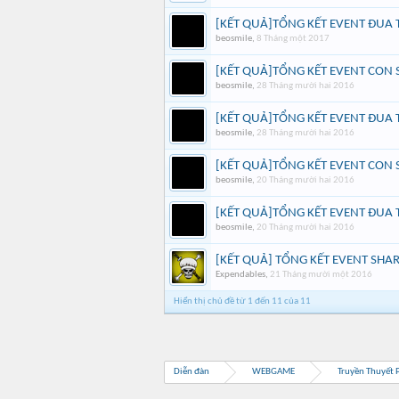
[KẾT QUẢ]TỔNG KẾT EVENT ĐUA 
beosmile
,
8 Tháng một 2017
[KẾT QUẢ]TỔNG KẾT EVENT CON
beosmile
,
28 Tháng mười hai 2016
[KẾT QUẢ]TỔNG KẾT EVENT ĐUA 
beosmile
,
28 Tháng mười hai 2016
[KẾT QUẢ]TỔNG KẾT EVENT CON
beosmile
,
20 Tháng mười hai 2016
[KẾT QUẢ]TỔNG KẾT EVENT ĐUA 
beosmile
,
20 Tháng mười hai 2016
[KẾT QUẢ] TỔNG KẾT EVENT SHARE
Expendables
,
21 Tháng mười một 2016
Hiển thị chủ đề từ 1 đến 11 của 11
Diễn đàn
WEBGAME
Truyền Thuyết 