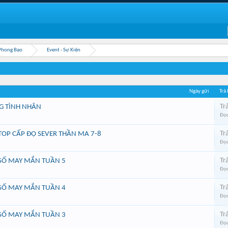
Phong Bạo
Event - Sự Kiện
Ngày gửi
Trả 
Trả
NG TÌNH NHÂN
Đọc
Trả
TOP CẤP ĐỘ SEVER THẦN MA 7-8
Đọc
Trả
 SỐ MAY MẮN TUẦN 5
Đọc
Trả
 SỐ MAY MẮN TUẦN 4
Đọc
Trả
 SỐ MAY MẮN TUẦN 3
Đọc