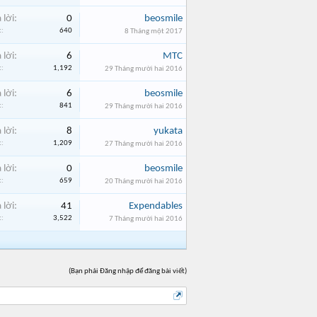
 lời:
0
beosmile
:
640
8 Tháng một 2017
 lời:
6
MTC
:
1,192
29 Tháng mười hai 2016
 lời:
6
beosmile
:
841
29 Tháng mười hai 2016
 lời:
8
yukata
:
1,209
27 Tháng mười hai 2016
 lời:
0
beosmile
:
659
20 Tháng mười hai 2016
 lời:
41
Expendables
:
3,522
7 Tháng mười hai 2016
(Bạn phải Đăng nhập để đăng bài viết)