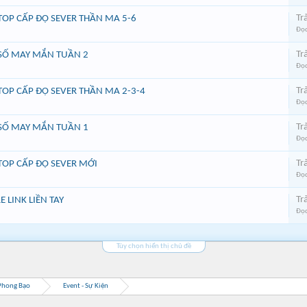
Trả
TOP CẤP ĐỘ SEVER THẦN MA 5-6
Đọc
Trả
 SỐ MAY MẮN TUẦN 2
Đọc
Trả
TOP CẤP ĐỘ SEVER THẦN MA 2-3-4
Đọc
Trả
 SỐ MAY MẮN TUẦN 1
Đọc
Trả
TOP CẤP ĐỘ SEVER MỚI
Đọc
Trả
 LINK LIỀN TAY
Đọc
Tùy chọn hiển thị chủ đề
Phong Bạo
Event - Sự Kiện