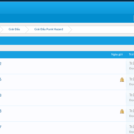
Giải Đấu
Giải Đấu Punk Hazard
Ngày gửi
Trả 
Trả
2
Đọc
Trả
6
Đọc
Trả
3
Đọc
Trả
8
Đọc
Trả
7
Đọc