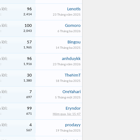
 lời:
96
Lenotis
:
2,414
23 Tháng năm 2025
 lời:
100
Gomoro
:
2,043
6 Tháng ba 2026
 lời:
57
Bingou
:
1,965
14 Tháng ba 2025
 lời:
96
anhduykk
:
1,916
23 Tháng năm 2026
 lời:
30
TheNmT
:
1,380
18 Tháng ba 2025
 lời:
7
OreYahari
:
697
5 Tháng một 2025
 lời:
99
Eryndor
:
671
Hôm qua, lúc 15:47
 lời:
4
prodayy
:
567
19 Tháng ba 2025