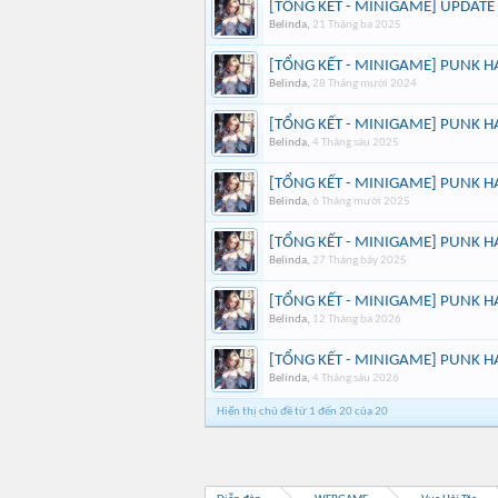
[TỔNG KẾT - MINIGAME] UPDATE
Belinda
,
21 Tháng ba 2025
[TỔNG KẾT - MINIGAME] PUNK H
Belinda
,
28 Tháng mười 2024
[TỔNG KẾT - MINIGAME] PUNK H
Belinda
,
4 Tháng sáu 2025
[TỔNG KẾT - MINIGAME] PUNK H
Belinda
,
6 Tháng mười 2025
[TỔNG KẾT - MINIGAME] PUNK H
Belinda
,
27 Tháng bảy 2025
[TỔNG KẾT - MINIGAME] PUNK H
Belinda
,
12 Tháng ba 2026
[TỔNG KẾT - MINIGAME] PUNK H
Belinda
,
4 Tháng sáu 2026
Hiển thị chủ đề từ 1 đến 20 của 20