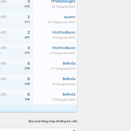
 lời:
3
TPWhiteNight
:
542
22 Tháng ba 2025
 lời:
2
quann
:
511
31 Tháng mười 2024
 lời:
2
MotNoiBuon
:
445
4 Tháng sáu 2025
 lời:
3
MotNoiBuon
:
373
6 Tháng mười 2025
 lời:
0
Belinda
:
298
27 Tháng bảy 2025
 lời:
0
Belinda
:
238
12 Tháng ba 2026
 lời:
0
Belinda
:
148
4 Tháng sáu 2026
(Bạn phải Đăng nhập để đăng bài viết)