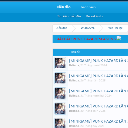
Diễn đàn
Thành viên
Tìm kiếm diễn đàn
Recent Posts
Diễn đàn
WEBGAME
Vua Hải Tặc
GIẢI ĐẤU PUNK HAZARD SEASON 2
Tiêu đề
[MINIGAME] PUNK HAZARD LẦN 
Belinda
,
21 Tháng mười 2024
[MINIGAME] PUNK HAZARD LẦN 
Belinda
,
26 Tháng năm 2025
[MINIGAME] PUNK HAZARD LẦN 
Belinda
,
31 Tháng mười hai 2024
[MINIGAME] PUNK HAZARD LẦN 
Belinda
,
30 Tháng chín 2025
[MINIGAME] PUNK HAZARD LẦN 
Belinda
,
23 Tháng bảy 2025