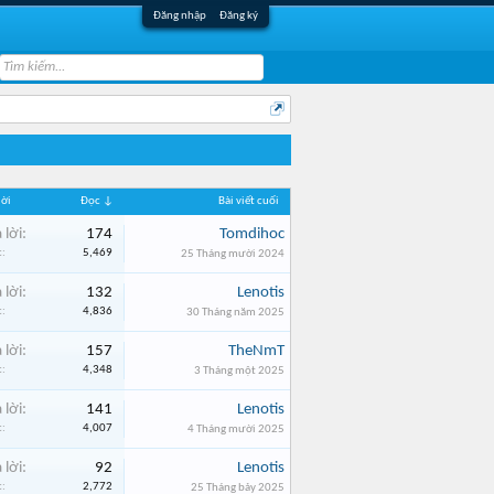
Đăng nhập
Đăng ký
lời
Đọc ↓
Bài viết cuối
 lời:
174
Tomdihoc
:
5,469
25 Tháng mười 2024
 lời:
132
Lenotis
:
4,836
30 Tháng năm 2025
 lời:
157
TheNmT
:
4,348
3 Tháng một 2025
 lời:
141
Lenotis
:
4,007
4 Tháng mười 2025
 lời:
92
Lenotis
:
2,772
25 Tháng bảy 2025