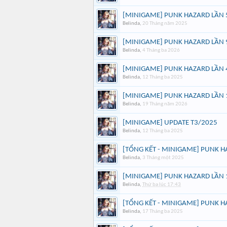
[MINIGAME] PUNK HAZARD LẦN 
Belinda
,
20 Tháng năm 2025
[MINIGAME] PUNK HAZARD LẦN 
Belinda
,
4 Tháng ba 2026
[MINIGAME] PUNK HAZARD LẦN 
Belinda
,
12 Tháng ba 2025
[MINIGAME] PUNK HAZARD LẦN 
Belinda
,
19 Tháng năm 2026
[MINIGAME] UPDATE T3/2025
Belinda
,
12 Tháng ba 2025
[TỔNG KẾT - MINIGAME] PUNK H
Belinda
,
3 Tháng một 2025
[MINIGAME] PUNK HAZARD LẦN 
Belinda
,
Thứ ba lúc 17:43
[TỔNG KẾT - MINIGAME] PUNK H
Belinda
,
17 Tháng ba 2025