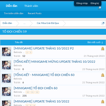
Đăng nhập
Đăng ký
Diễn đàn
Thành viên
Tìm kiếm diễn đàn
Recent Posts
Diễn đàn
...
Các Mùa Giải Đã Qua
TỔ ĐỘI CHIẾN 59
Tiêu đề
Bài viết cuối ↓
[MINIGAME] UPDATE THÁNG 10/2022 P2
Belinda
...
2
3
Trả lời:
52
21 Tháng một 2023
[TỔNG KẾT] MINIGAME MỪNG UPDATE THÁNG 10/2022
Belinda
Trả lời:
0
23 Tháng mười 2022
[TỔNG KẾT - MINIGAME] TỔ ĐỘI CHIẾN 60
Belinda
Trả lời:
6
21 Tháng mười 2022
[MINIGAME] TỔ ĐỘI CHIẾN 60
Belinda
...
10
11
12
Trả lời:
235
17 Tháng mười 2022
[MINIGAME] UPDATE THÁNG 10/2022
Belinda
...
2
3
4