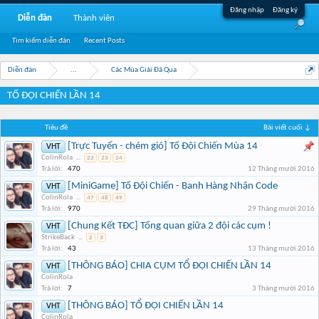
Đăng nhập
Đăng ký
Diễn đàn
Thành viên
Tìm kiếm diễn đàn
Recent Posts
Diễn đàn
...
Các Mùa Giải Đã Qua
TỔ ĐỘI CHIẾN LẦN 14
Tiêu đề
Bài viết cuối ↓
[Trực Tuyến - chém gió] Tổ Đội Chiến Mùa 14
VHT
ColinRola
...
22
23
24
Trả lời:
470
12 Tháng mười 2016
[MiniGame] Tổ Đội Chiến - Banh Hàng Nhận Code
VHT
ColinRola
...
47
48
49
Trả lời:
970
29 Tháng mười 2016
[Chung Kết TĐC] Tổng quan giữa 2 đội các cụm !
VHT
StrikeBack
...
2
3
Trả lời:
43
13 Tháng mười 2016
[THÔNG BÁO] CHIA CỤM TỔ ĐỘI CHIẾN LẦN 14
VHT
ColinRola
Trả lời:
7
3 Tháng mười 2016
[THÔNG BÁO] TỔ ĐỘI CHIẾN LẦN 14
VHT
ColinRola