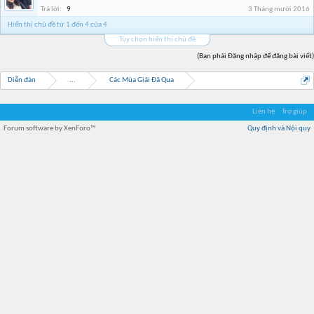
Trả lời:
9
3 Tháng mười 2016
Hiển thị chủ đề từ 1 đến 4 của 4
Tùy chọn hiển thị chủ đề
(Bạn phải Đăng nhập để đăng bài viết)
Diễn đàn
...
Các Mùa Giải Đã Qua
Liên hệ
Trợ giúp
Forum software by XenForo™
Quy định và Nội quy
Địa điểm món ngon
Địa điểm nhà hàng
Quán cafe kem
Trung tâm mua sắm