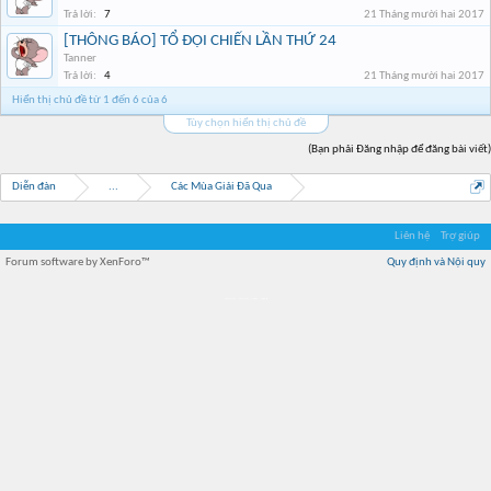
Trả lời:
7
21 Tháng mười hai 2017
[THÔNG BÁO] TỔ ĐỘI CHIẾN LẦN THỨ 24
Tanner
Trả lời:
4
21 Tháng mười hai 2017
Hiển thị chủ đề từ 1 đến 6 của 6
Tùy chọn hiển thị chủ đề
(Bạn phải Đăng nhập để đăng bài viết)
Diễn đàn
...
Các Mùa Giải Đã Qua
Liên hệ
Trợ giúp
Forum software by XenForo™
Quy định và Nội quy
Địa điểm món ngon
Địa điểm nhà hàng
Quán cafe kem
Trung tâm mua sắm