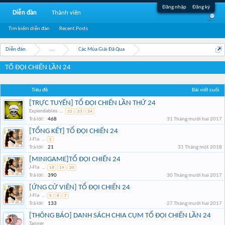
Đăng nhập
Đăng ký
Diễn đàn
Thành viên
Tìm kiếm diễn đàn
Recent Posts
Diễn đàn
...
Các Mùa Giải Đã Qua
TỔ ĐỘI CHIẾN LẦN 24
Tiêu đề
Bài viết cuối
[TRỰC TUYẾN] TỔ ĐỘI CHIẾN LẦN THỨ 24
Expendables
...
22
23
24
Trả lời:
468
31 Tháng mười hai 2017
[TỔNG KẾT] TỔ ĐỘI CHIẾN 24
J-Fla
...
2
Trả lời:
21
31 Tháng một 2018
[MINIGAME]TỔ ĐỘI CHIẾN 24
J-Fla
...
18
19
20
Trả lời:
390
30 Tháng mười hai 2017
[ỨNG CỬ VIÊN] TỔ ĐỘI CHIẾN 24
J-Fla
...
5
6
7
Trả lời:
133
27 Tháng mười hai 2017
[THÔNG BÁO] DANH SÁCH CHIA CỤM TỔ ĐỘI CHIẾN LẦN 24
Tanner