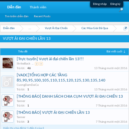
Đăng nhập
Đăng ký
Diễn đàn
Thành viên
Tìm kiếm diễn đàn
Recent Posts
Diễn đàn
...
Vượt Ải Đại Chiến
Các Mùa Giải Đã Qua
VƯỢT ẢI ĐẠI CHIẾN LẦN 13
Tiêu đề
Bài viết cuối ↓
[Trực tuyến] Vượt ải đại chiến lần 13!!!
StrikeBack
...
2
3
Trả lời:
46
13 Tháng mười một 2016
[VADC]TỔNG HỢP CÁC TẦNG
85,90,95,100,105,110,115,120,125,130,135,140
CuongDamDaiCa
Trả lời:
1
13 Tháng mười một 2016
[THÔNG BÁO] DANH SÁCH CHIA CỤM VƯỢT ẢI ĐẠI CHIẾN 13
Tanner
Trả lời:
1
7 Tháng mười một 2016
[THÔNG BÁO] VƯỢT ẢI ĐẠI CHIẾN LẦN 13
Tanner
Trả lời:
3
7 Tháng mười một 2016
Hiển thị chủ đề từ 1 đến 4 của 4