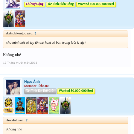
Chữ Ký Động
Tân Tinh Biển Đông
Wanted 100.000.000 Beri
akatsukikoujou said:
↑
cho mình hỏi sổ tay tôn sư haki có bán trong GG k vậy?
Không nhé
13 Tháng mười một 2016
Ngọc Ánh
Member Tích Cực
Tân Tinh Tân Thế Giới
Wanted 50.000.000 Beri
Shaddoll said:
↑
Không nhé