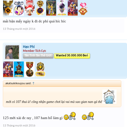
mải bận mấy ngày k đi dc phí quá híc híc
13 Tháng mười một 2016
Hạo Phi
Member Tích Cực
Tân Tinh Tân Thế Giới
Wanted 30.000.000 Beri
akatsukikoujou said:
↑
mới có 107 thui à! công nhận game chơi lại vui mà sao gian nan qá thể
125 mới xài đc ray , 107 ham hố làm gì
13 Tháng mười một 2016