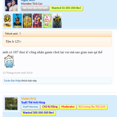
Ngọc Ánh
Member Tích Cực
Tân Tinh Tân Thế Giới
Wanted 50.000.000 Beri
Tiktok said:
↑
Tầm lv 125+
mới có 107 thui à! công nhận game chơi lại vui mà sao gian nan qá thể
13 Tháng mười một 2016
Doãn Đại Hiệp
thích bài này.
Violet.PrQ
Tuyệt Thế Anh Hùng
Staff Member
Chữ Ký Động
Moderator
Bá Vương Tân Thế Giới
Wanted 300.000.000 Beri