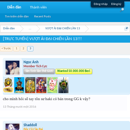
Đăng nhập
Đăng ký
Diễn đàn
Thành viên
Tìm kiếm diễn đàn
Recent Posts
Diễn đàn
...
VƯỢT ẢI ĐẠI CHIẾN LẦN 13
[TRỰC TUYẾN] VƯỢT ẢI ĐẠI CHIẾN LẦN 13!!!
< Trước
1
2
3
Ngọc Ánh
Member Tích Cực
Tân Tinh Tân Thế Giới
Wanted 50.000.000 Beri
cho mình hỏi sổ tay tôn sư haki có bán trong GG k vậy?
13 Tháng mười một 2016
Shaddoll
Độc Cô Cầu Bại