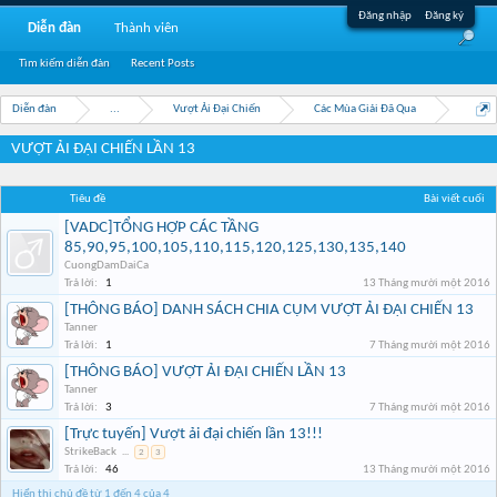
Đăng nhập
Đăng ký
Diễn đàn
Thành viên
Tìm kiếm diễn đàn
Recent Posts
Diễn đàn
...
Vượt Ải Đại Chiến
Các Mùa Giải Đã Qua
VƯỢT ẢI ĐẠI CHIẾN LẦN 13
Tiêu đề
Bài viết cuối
[VADC]TỔNG HỢP CÁC TẦNG
85,90,95,100,105,110,115,120,125,130,135,140
CuongDamDaiCa
Trả lời:
1
13 Tháng mười một 2016
[THÔNG BÁO] DANH SÁCH CHIA CỤM VƯỢT ẢI ĐẠI CHIẾN 13
Tanner
Trả lời:
1
7 Tháng mười một 2016
[THÔNG BÁO] VƯỢT ẢI ĐẠI CHIẾN LẦN 13
Tanner
Trả lời:
3
7 Tháng mười một 2016
[Trực tuyến] Vượt ải đại chiến lần 13!!!
StrikeBack
...
2
3
Trả lời:
46
13 Tháng mười một 2016
Hiển thị chủ đề từ 1 đến 4 của 4