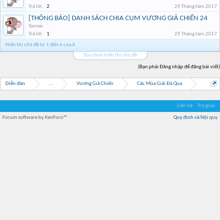
Trả lời:
2
29 Tháng tám 2017
[THÔNG BÁO] DANH SÁCH CHIA CỤM VƯƠNG GIẢ CHIẾN 24
Tanner
Trả lời:
1
29 Tháng tám 2017
Hiển thị chủ đề từ 1 đến 6 của 6
Tùy chọn hiển thị chủ đề
(Bạn phải Đăng nhập để đăng bài viết)
Diễn đàn
...
Vương Giả Chiến
Các Mùa Giải Đã Qua
Liên hệ
Trợ giúp
Forum software by XenForo™
Quy định và Nội quy
Địa điểm món ngon
Địa điểm nhà hàng
Quán cafe kem
Trung tâm mua sắm