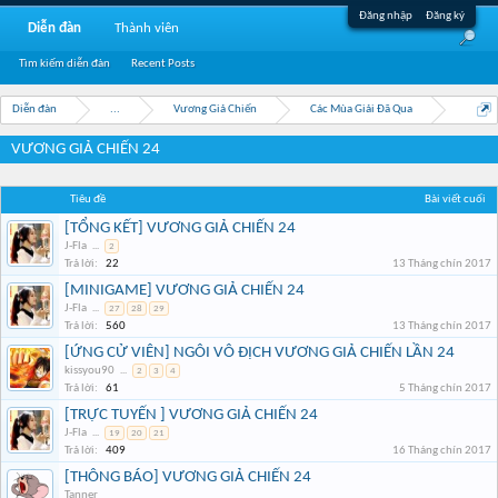
Đăng nhập
Đăng ký
Diễn đàn
Thành viên
Tìm kiếm diễn đàn
Recent Posts
Diễn đàn
...
Vương Giả Chiến
Các Mùa Giải Đã Qua
VƯƠNG GIẢ CHIẾN 24
Tiêu đề
Bài viết cuối
[TỔNG KẾT] VƯƠNG GIẢ CHIẾN 24
J-Fla
...
2
Trả lời:
22
13 Tháng chín 2017
[MINIGAME] VƯƠNG GIẢ CHIẾN 24
J-Fla
...
27
28
29
Trả lời:
560
13 Tháng chín 2017
[ỨNG CỬ VIÊN] NGÔI VÔ ĐỊCH VƯƠNG GIẢ CHIẾN LẦN 24
kissyou90
...
2
3
4
Trả lời:
61
5 Tháng chín 2017
[TRỰC TUYẾN ] VƯƠNG GIẢ CHIẾN 24
J-Fla
...
19
20
21
Trả lời:
409
16 Tháng chín 2017
[THÔNG BÁO] VƯƠNG GIẢ CHIẾN 24
Tanner