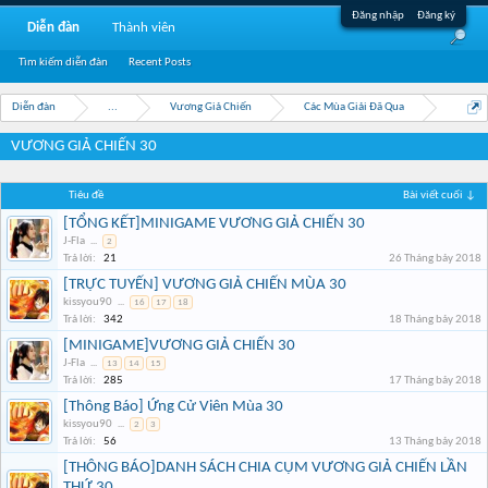
Đăng nhập
Đăng ký
Diễn đàn
Thành viên
Tìm kiếm diễn đàn
Recent Posts
Diễn đàn
...
Vương Giả Chiến
Các Mùa Giải Đã Qua
VƯƠNG GIẢ CHIẾN 30
Tiêu đề
Bài viết cuối ↓
[TỔNG KẾT]MINIGAME VƯƠNG GIẢ CHIẾN 30
J-Fla
...
2
Trả lời:
21
26 Tháng bảy 2018
[TRỰC TUYẾN] VƯƠNG GIẢ CHIẾN MÙA 30
kissyou90
...
16
17
18
Trả lời:
342
18 Tháng bảy 2018
[MINIGAME]VƯƠNG GIẢ CHIẾN 30
J-Fla
...
13
14
15
Trả lời:
285
17 Tháng bảy 2018
[Thông Báo] Ứng Cử Viên Mùa 30
kissyou90
...
2
3
Trả lời:
56
13 Tháng bảy 2018
[THÔNG BÁO]DANH SÁCH CHIA CỤM VƯƠNG GIẢ CHIẾN LẦN
THỨ 30