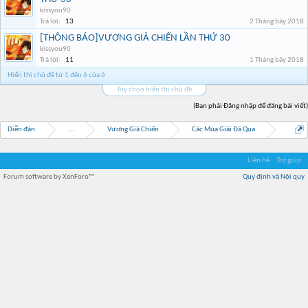
kissyou90
Trả lời:
13
2 Tháng bảy 2018
[THÔNG BÁO]VƯƠNG GIẢ CHIẾN LẦN THỨ 30
kissyou90
Trả lời:
11
1 Tháng bảy 2018
Hiển thị chủ đề từ 1 đến 6 của 6
Tùy chọn hiển thị chủ đề
(Bạn phải Đăng nhập để đăng bài viết)
Diễn đàn
...
Vương Giả Chiến
Các Mùa Giải Đã Qua
Liên hệ
Trợ giúp
Forum software by XenForo™
Quy định và Nội quy
Địa điểm món ngon
Địa điểm nhà hàng
Quán cafe kem
Trung tâm mua sắm